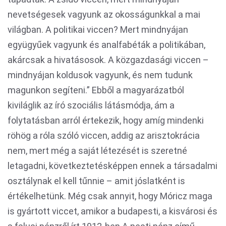
nevetségesek vagyunk az okosságunkkal a mai
világban. A politikai viccen? Mert mindnyájan
együgyűek vagyunk és analfabéták a politikában,
akárcsak a hivatásosok. A közgazdasági viccen –
mindnyájan koldusok vagyunk, és nem tudunk
magunkon segíteni.” Ebből a magyarázatból
kiviláglik az író szociális látásmódja, ám a
folytatásban arról értekezik, hogy amíg mindenki
röhög a róla szóló viccen, addig az arisztokrácia
nem, mert még a saját létezését is szeretné
letagadni, következtetésképpen ennek a társadalmi
osztálynak el kell tűnnie – amit jóslatként is
értékelhetünk. Még csak annyit, hogy Móricz maga
is gyártott viccet, amikor a budapesti, a kisvárosi és