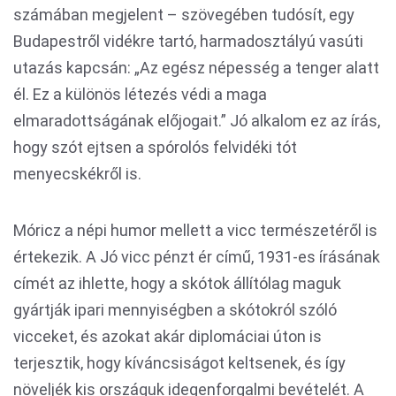
számában megjelent – szövegében tudósít, egy
Budapestről vidékre tartó, harmadosztályú vasúti
utazás kapcsán: „Az egész népesség a tenger alatt
él. Ez a különös létezés védi a maga
elmaradottságának előjogait.” Jó alkalom ez az írás,
hogy szót ejtsen a spórolós felvidéki tót
menyecskékről is.
Móricz a népi humor mellett a vicc természetéről is
értekezik. A Jó vicc pénzt ér című, 1931-es írásának
címét az ihlette, hogy a skótok állítólag maguk
gyártják ipari mennyiségben a skótokról szóló
vicceket, és azokat akár diplomáciai úton is
terjesztik, hogy kíváncsiságot keltsenek, és így
növeljék kis országuk idegenforgalmi bevételét. A