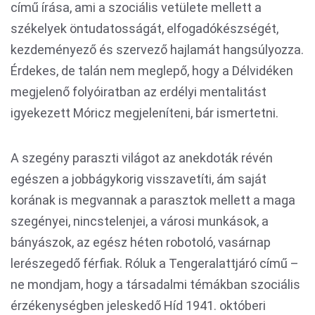
című írása, ami a szociális vetülete mellett a
székelyek öntudatosságát, elfogadókészségét,
kezdeményező és szervező hajlamát hangsúlyozza.
Érdekes, de talán nem meglepő, hogy a Délvidéken
megjelenő folyóiratban az erdélyi mentalitást
igyekezett Móricz megjeleníteni, bár ismertetni.
A szegény paraszti világot az anekdoták révén
egészen a jobbágykorig visszavetíti, ám saját
korának is megvannak a parasztok mellett a maga
szegényei, nincstelenjei, a városi munkások, a
bányászok, az egész héten robotoló, vasárnap
lerészegedő férfiak. Róluk a Tengeralattjáró című –
ne mondjam, hogy a társadalmi témákban szociális
érzékenységben jeleskedő Híd 1941. októberi