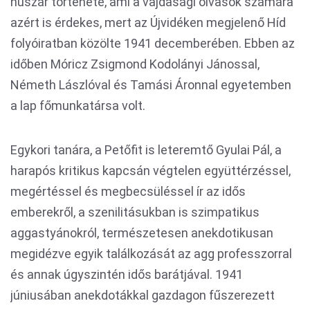
huszár története, ami a vajdasági olvasók számára
azért is érdekes, mert az Újvidéken megjelenő Híd
folyóiratban közölte 1941 decemberében. Ebben az
időben Móricz Zsigmond Kodolányi Jánossal,
Németh Lászlóval és Tamási Áronnal egyetemben
a lap főmunkatársa volt.
Egykori tanára, a Petőfit is leteremtő Gyulai Pál, a
harapós kritikus kapcsán végtelen együttérzéssel,
megértéssel és megbecsüléssel ír az idős
emberekről, a szenilitásukban is szimpatikus
aggastyánokról, természetesen anekdotikusan
megidézve egyik találkozását az agg professzorral
és annak úgyszintén idős barátjával. 1941
júniusában anekdotákkal gazdagon fűszerezett