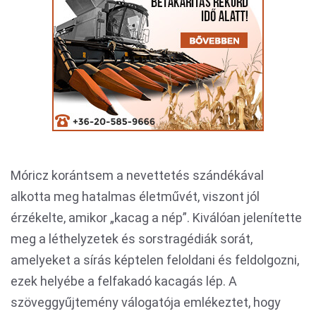
Móricz korántsem a nevettetés szándékával
alkotta meg hatalmas életművét, viszont jól
érzékelte, amikor „kacag a nép”. Kiválóan jelenítette
meg a léthelyzetek és sorstragédiák sorát,
amelyeket a sírás képtelen feloldani és feldolgozni,
ezek helyébe a felfakadó kacagás lép. A
szöveggyűjtemény válogatója emlékeztet, hogy