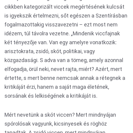
cikkben kategorizált viccek megértésének kulcsát
is igyekszik értelmezni, sőt egészen a Szentírásban
fogalmazottakig visszavezetni – ezt most nem
idézem, túl távolra vezetne. „Mindenik viccfajnak
két tényezője van. Van egy amelyre vonatkozik:
arisztokrata, zsidó, skót, politikai, vagy
közgazdasági. S adva van a tömeg, amely azonnal
elfogadja, örül neki, nevet rajta, miért? Azért, mert
értette, s mert benne nemcsak annak a rétegnek a
kritikáját érzi, hanem a saját maga életének,
sorsának és lelkiségének a kritikáját is.
Mért nevetünk a skót viccen? Mert mindnyájan
spórolósak vagyunk, kicsinyesek és röghöz
tapadtak. A zsidó viccen, mert mindnyájan