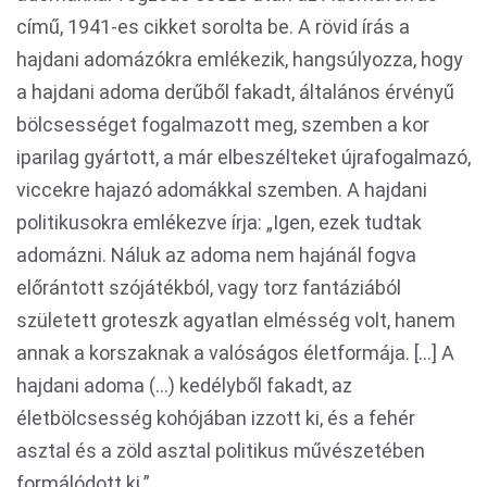
című, 1941-es cikket sorolta be. A rövid írás a
hajdani adomázókra emlékezik, hangsúlyozza, hogy
a hajdani adoma derűből fakadt, általános érvényű
bölcsességet fogalmazott meg, szemben a kor
iparilag gyártott, a már elbeszélteket újrafogalmazó,
viccekre hajazó adomákkal szemben. A hajdani
politikusokra emlékezve írja: „Igen, ezek tudtak
adomázni. Náluk az adoma nem hajánál fogva
előrántott szójátékból, vagy torz fantáziából
született groteszk agyatlan elmésség volt, hanem
annak a korszaknak a valóságos életformája. […] A
hajdani adoma (…) kedélyből fakadt, az
életbölcsesség kohójában izzott ki, és a fehér
asztal és a zöld asztal politikus művészetében
formálódott ki.”