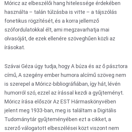
Móricz az elbeszélői hang hitelessége érdekében
használta – talán túlzásba is vitte – a tájszólás
fonetikus rögzítését, és a korra jellemző
szófordulatokkal élt, ami megzavarhatja mai
olvasóját, de ezek ellenére szöveghűen közli az
írásokat.
Szávai Géza úgy tudja, hogy A búza és az ő pásztora
című, A szegény ember humora alcímű szöveg nem
is szerepel a Móricz-bibliográfiában, így hát, lévén
humorról szó, ezzel az írással kezdi a gyűjteményt.
Móricz írása először Az EST Hármaskönyvében
jelent meg 1933-ban, meg is találtam a Digitális
Tudománytár gyűjteményében ezt a cikket, a
szerző válogatott elbeszélései közt viszont nem