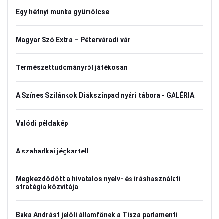
Egy hétnyi munka gyümölcse
Magyar Szó Extra – Péterváradi vár
Természettudományról játékosan
A Színes Szilánkok Diákszínpad nyári tábora - GALÉRIA
Valódi példakép
A szabadkai jégkartell
Megkezdődött a hivatalos nyelv- és íráshasználati
stratégia közvitája
Baka Andrást jelöli államfőnek a Tisza parlamenti