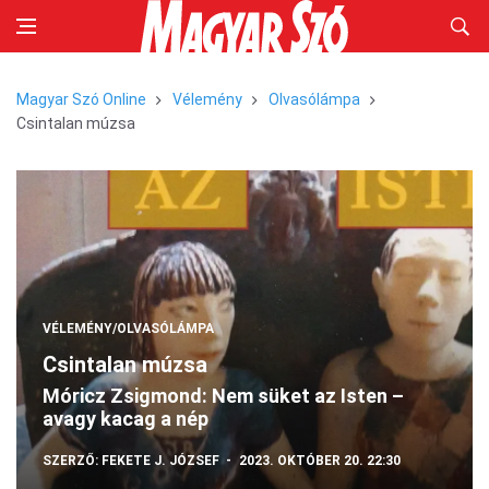
Magyar Szó Online
Vélemény
Olvasólámpa
Csintalan múzsa
VÉLEMÉNY/OLVASÓLÁMPA
Csintalan múzsa
Móricz Zsigmond: Nem süket az Isten –
avagy kacag a nép
SZERZŐ:
FEKETE J. JÓZSEF
2023. OKTÓBER 20. 22:30