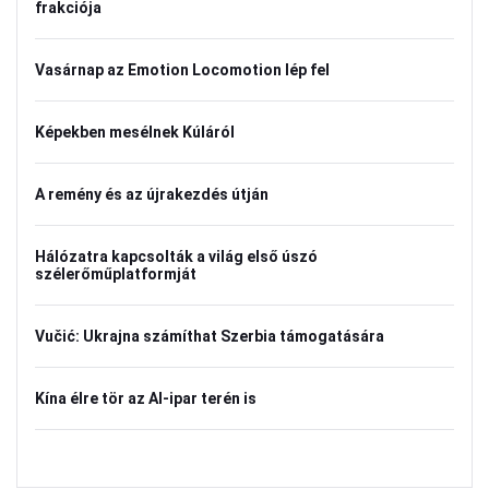
frakciója
Vasárnap az Emotion Locomotion lép fel
Képekben mesélnek Kúláról
A remény és az újrakezdés útján
Hálózatra kapcsolták a világ első úszó
szélerőműplatformját
Vučić: Ukrajna számíthat Szerbia támogatására
Kína élre tör az AI-ipar terén is