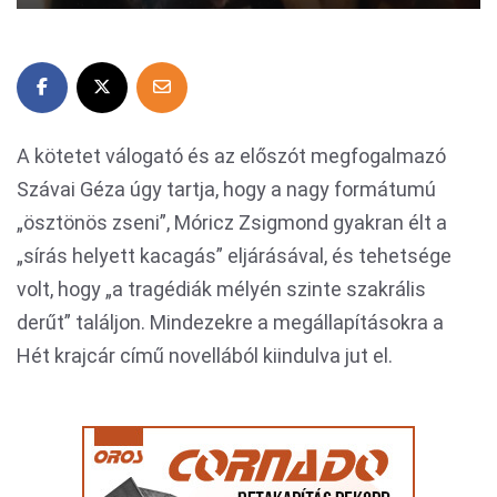
A kötetet válogató és az előszót megfogalmazó
Szávai Géza úgy tartja, hogy a nagy formátumú
„ösztönös zseni”, Móricz Zsigmond gyakran élt a
„sírás helyett kacagás” eljárásával, és tehetsége
volt, hogy „a tragédiák mélyén szinte szakrális
derűt” találjon. Mindezekre a megállapításokra a
Hét krajcár című novellából kiindulva jut el.