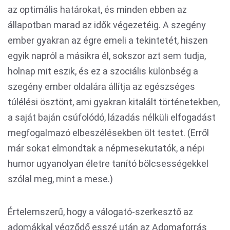
az optimális határokat, és minden ebben az
állapotban marad az idők végezetéig. A szegény
ember gyakran az égre emeli a tekintetét, hiszen
egyik napról a másikra él, sokszor azt sem tudja,
holnap mit eszik, és ez a szociális különbség a
szegény ember oldalára állítja az egészséges
túlélési ösztönt, ami gyakran kitalált történetekben,
a saját baján csúfolódó, lázadás nélküli elfogadást
megfogalmazó elbeszélésekben ölt testet. (Erről
már sokat elmondtak a népmesekutatók, a népi
humor ugyanolyan életre tanító bölcsességekkel
szólal meg, mint a mese.)
Értelemszerű, hogy a válogató-szerkesztő az
adomákkal végződő esszé után az Adomaforrás