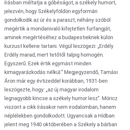
írásban méltatja a góbéságot, a székely humort,
jelezvén, hogy Székelyföldön egyformán
gondolkodik az úr és a paraszt, néhány szóból
megértik a mondanivaló kifejtetlen furfangját,
aminek megértéséhez a budapestieknek külön
kurzust kellene tartani. Végül leszögezi: „Erdély
Erdély marad, mert tetőtől talpig homogén.
Egyszerű. Ezek értik egymást minden
kimagyarázkodás nélkül.” Megjegyzendő, Tamási
Áron már egy évtizeddel korábban, 1931-ben
leszögezte, hogy: „az új magyar irodalom
legnagyobb kincse a székely humor lesz”. Móricz
viszont a cikk írásakor nem irodalomban, hanem
néplélekben gondolkodott. Ugyancsak a Hídban
jelent meg 1940 októberében a Székely a bárban