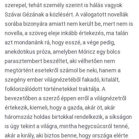
szerepel, tehát személy szerint is hálás vagyok
Szávai Gézának a közlésért. A válogatott novellák
sorába bizonyára amiatt nem került be, mert nem is
novella, a szöveg eleje inkább értekezés, ma talán
azt mondanánk rá, hogy esszé, a vége pedig,
anekdotikus próza, amelyben Móricz egy bölcs
parasztembert beszéltet, aki vélhetően nem
megtörtént esetekről számol be neki, hanem a
szegény ember világnézetéből fakadó, kitalált,
folklorizálódott történetekkel traktálja. A
bevezetőben a szerző éppen erről a világnézetről
értekezik, kiemeli, hogy a gazda, akár öt, akár
háromszáz holdas birtokkal rendelkezik, a síkságon
is úgy tekint a világra, mintha hegycsúcsról tenné,
akár a király, aki biztos benne, hogy országa elérte