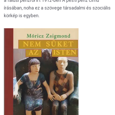
a falusi pénzről írt 1912-ben A pesti pénz című
írásában, noha ez a szövege társadalmi és szociális
körkép is egyben.