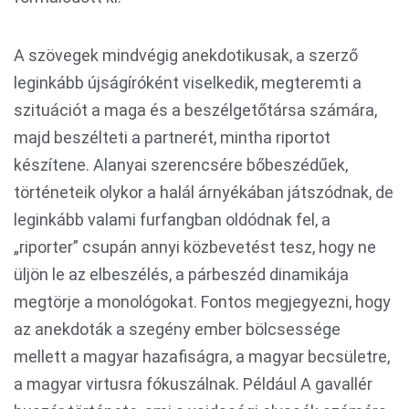
A szövegek mindvégig anekdotikusak, a szerző
leginkább újságíróként viselkedik, megteremti a
szituációt a maga és a beszélgetőtársa számára,
majd beszélteti a partnerét, mintha riportot
készítene. Alanyai szerencsére bőbeszédűek,
történeteik olykor a halál árnyékában játszódnak, de
leginkább valami furfangban oldódnak fel, a
„riporter” csupán annyi közbevetést tesz, hogy ne
üljön le az elbeszélés, a párbeszéd dinamikája
megtörje a monológokat. Fontos megjegyezni, hogy
az anekdoták a szegény ember bölcsessége
mellett a magyar hazafiságra, a magyar becsületre,
a magyar virtusra fókuszálnak. Például A gavallér