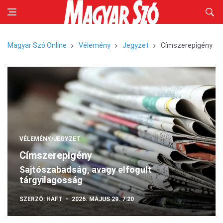
Magyar Szó Online
Vélemény
Jegyzet
Címszerepigény
VÉLEMÉNY/JEGYZET
Címszerepigény
Sajtószabadság, avagy elfogult
tárgyilagosság
SZERZŐ:
HAFT
2026. MÁJUS 29. 7:20