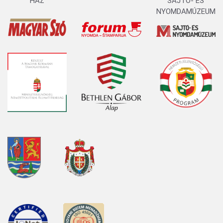
HÁZ
SAJTÓ- ÉS
NYOMDAMÚZEUM