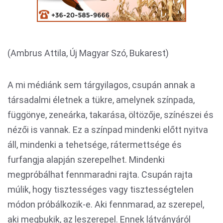
(Ambrus Attila, Új Magyar Szó, Bukarest)
A mi médiánk sem tárgyilagos, csupán annak a
társadalmi életnek a tükre, amelynek színpada,
függönye, zeneárka, takarása, öltözője, színészei és
nézői is vannak. Ez a színpad mindenki előtt nyitva
áll, mindenki a tehetsége, rátermettsége és
furfangja alapján szerepelhet. Mindenki
megpróbálhat fennmaradni rajta. Csupán rajta
múlik, hogy tisztességes vagy tisztességtelen
módon próbálkozik-e. Aki fennmarad, az szerepel,
aki megbukik, az leszerepel. Ennek látványáról