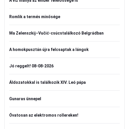
A víz hiánya az ember felelőssége is
Romlik a termés minősége
Ma Zelenszkij–Vučić-csúcstalálkozó Belgrádban
A homokpusztán újra felcsaptak a lángok
Jó reggelt! 08-08-2026
Áldozatokkal is találkozik XIV. Leó pápa
Gunaras ünnepel
Óvatosan az elektromos rollereken!