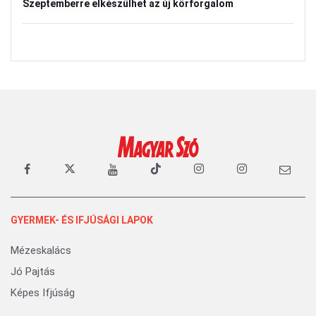
Szeptemberre elkészülhet az új körforgalom
GYERMEK- ÉS IFJÚSÁGI LAPOK
Mézeskalács
Jó Pajtás
Képes Ifjúság