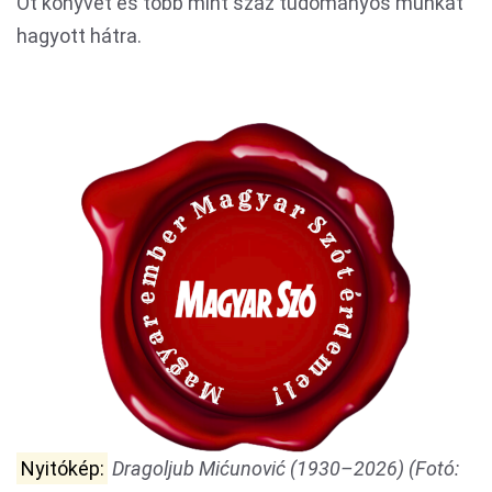
Öt könyvet és több mint száz tudományos munkát
hagyott hátra.
Nyitókép:
Dragoljub Mićunović (1930–2026) (Fotó: