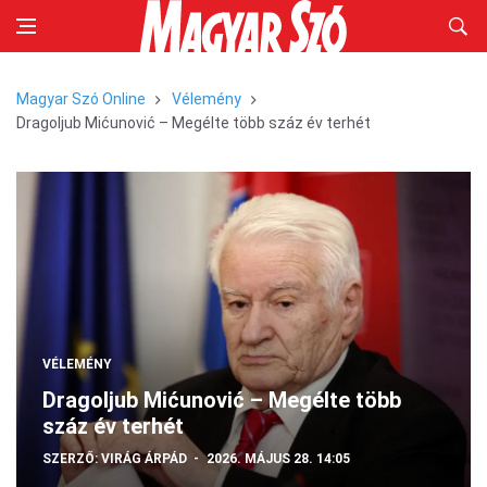
Magyar Szó Online
Vélemény
Dragoljub Mićunović – Megélte több száz év terhét
VÉLEMÉNY
Dragoljub Mićunović – Megélte több
száz év terhét
SZERZŐ:
VIRÁG ÁRPÁD
2026. MÁJUS 28. 14:05