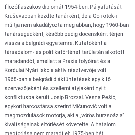
filozófiaszakos diplomát 1954-ben. Pályafutását
Kruševacban kezdte tanárként, de a Goli otok-i
múltja nem akadályozta meg abban, hogy 1960-ban
tanársegédként, később pedig docensként térjen
vissza a belgrádi egyetemre. Kutatóként a
társadalom- és politikatörténet területén alkotott
maradandót, emellett a Praxis folyóirat és a
Korčulai Nyári Iskola aktív résztvevője volt.
1968-ban a belgrádi diáktüntetések egyik fő
szervezőjeként és szellemi atyjaként nyílt
konfliktusba került Josip Brozzal. Vesna Pešić,
egykori harcostársa szerint Mićunović volt a
megmozdulások motorja, aki a „vörös burzsoázia”
kiváltságainak eltörlését követelte. A hatalom
megtorlása nem maradt el: 1975-ben hét