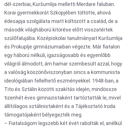
dél-szerbiai, Kuršumlija melletti Merdare faluban.
Korai gyermekkorát Szkopjében töltötte, ahová
édesapja szolgálata miatt költözött a család, de a
második világháború kitörése előtt visszatértek
szülőfalujába. Középiskolai tanulmányait Kuršumlija
és Prokuplje gimnáziumaiban végezte. Már fiatalon
egy háború nélküli, igazságosabb és egyenlőbb
világról álmodott, ám hamar szembesült azzal, hogy
a valóság köszönőviszonyban sincs a kommunista
ideológiában fellelhető eszményekkel. 1948-ban, a
Tito és Sztálin közötti szakítás idején, mindössze
tizenhét éves gimnazistaként tartóztatták le, mivel
állítólagos sztálinistaként és a Tájékoztató Iroda
támogatójaként bélyegezték meg.
– Fiatalságom legszebb két évét rabolták el, anélkül