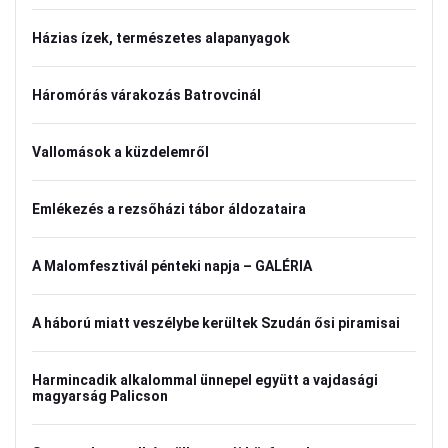
Házias ízek, természetes alapanyagok
Háromórás várakozás Batrovcinál
Vallomások a küzdelemről
Emlékezés a rezsőházi tábor áldozataira
A Malomfesztivál pénteki napja – GALÉRIA
A háború miatt veszélybe kerültek Szudán ősi piramisai
Harmincadik alkalommal ünnepel együtt a vajdasági
magyarság Palicson