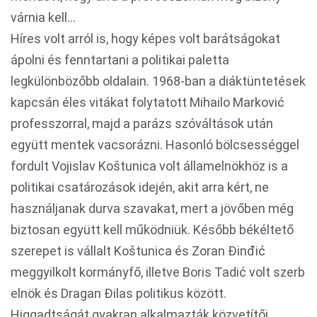
várnia kell…
Híres volt arról is, hogy képes volt barátságokat
ápolni és fenntartani a politikai paletta
legkülönbözőbb oldalain. 1968-ban a diáktüntetések
kapcsán éles vitákat folytatott Mihailo Marković
professzorral, majd a parázs szóváltások után
együtt mentek vacsorázni. Hasonló bölcsességgel
fordult Vojislav Koštunica volt államelnökhöz is a
politikai csatározások idején, akit arra kért, ne
használjanak durva szavakat, mert a jövőben még
biztosan együtt kell működniük. Később békéltető
szerepet is vállalt Koštunica és Zoran Đinđić
meggyilkolt kormányfő, illetve Boris Tadić volt szerb
elnök és Dragan Đilas politikus között.
Higgadtságát gyakran alkalmazták közvetítői