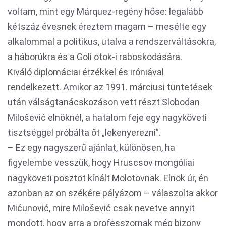
voltam, mint egy Márquez-regény hőse: legalább
kétszáz évesnek éreztem magam – mesélte egy
alkalommal a politikus, utalva a rendszerváltásokra,
a háborúkra és a Goli otok-i raboskodására.
Kiváló diplomáciai érzékkel és iróniával
rendelkezett. Amikor az 1991. márciusi tüntetések
után válságtanácskozáson vett részt Slobodan
Milošević elnöknél, a hatalom feje egy nagyköveti
tisztséggel próbálta őt „lekenyerezni”.
– Ez egy nagyszerű ajánlat, különösen, ha
figyelembe vesszük, hogy Hruscsov mongóliai
nagyköveti posztot kínált Molotovnak. Elnök úr, én
azonban az ön székére pályázom – válaszolta akkor
Mićunović, mire Milošević csak nevetve annyit
mondott, hogy arra a professzornak még bizony