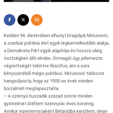
Kedden 96. életévében elhunyt Dragoljub Mićunović,
a szerbiai politikai élet egyik legkiemelkedőbb alakja,
a Demokrata Párt egyik alapítója és hosszú ideig
tisztségben álló elnöke. Önmagát úgy jellemezte:
végzettségét tekintve filozófus, ám a sors
kényszeréből mégis politikus. Mićunović többször
hangsúlyozta, hogy az 1900-as évek minden
borzalmát megtapasztalta.
– A szörnyű huszadik század szinte minden
gyötrelmét átéltem tizennyolc éves koromig.
Amikor egyetemistaként Belgrádba kerültem, olyan