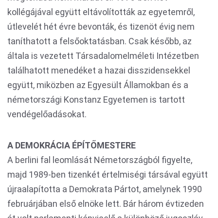
kollégájával együtt eltávolították az egyetemről,
útlevelét hét évre bevonták, és tizenöt évig nem
taníthatott a felsőoktatásban. Csak később, az
általa is vezetett Társadalomelméleti Intézetben
találhatott menedéket a hazai disszidensekkel
együtt, miközben az Egyesült Államokban és a
németországi Konstanz Egyetemen is tartott
vendégelőadásokat.
A DEMOKRÁCIA ÉPÍTŐMESTERE
A berlini fal leomlását Németországból figyelte,
majd 1989-ben tizenkét értelmiségi társával együtt
újraalapította a Demokrata Pártot, amelynek 1990
februárjában első elnöke lett. Bár három évtizeden