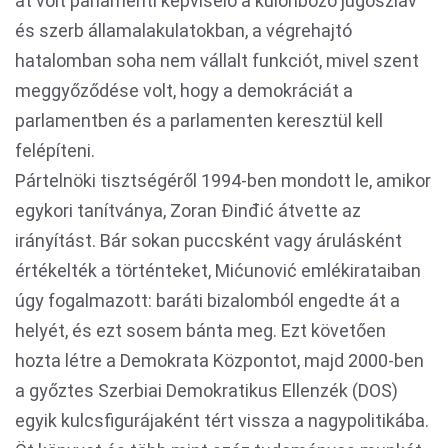
át volt parlamenti képviselő a különböző jugoszláv
és szerb államalakulatokban, a végrehajtó
hatalomban soha nem vállalt funkciót, mivel szent
meggyőződése volt, hogy a demokráciát a
parlamentben és a parlamenten keresztül kell
felépíteni.
Pártelnöki tisztségéről 1994-ben mondott le, amikor
egykori tanítványa, Zoran Đinđić átvette az
irányítást. Bár sokan puccsként vagy árulásként
értékelték a történteket, Mićunović emlékirataiban
úgy fogalmazott: baráti bizalomból engedte át a
helyét, és ezt sosem bánta meg. Ezt követően
hozta létre a Demokrata Központot, majd 2000-ben
a győztes Szerbiai Demokratikus Ellenzék (DOS)
egyik kulcsfigurájaként tért vissza a nagypolitikába.