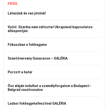
FRISS
Létezünk és van jövőnk!
Vučić: Szerbia nem változtat Ukrajnával kapcsolatos
álláspontján
Fókuszban a fokhagyma
Szántóverseny Gunarason – GALÉRIA
Porzott a határ
Ősz elején indulhat a személyforgalom a Budapest–
Belgrád vasútvonalon
Ludasi fokhagymafesztival GALÉRIA