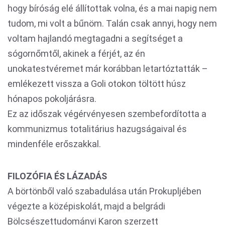
hogy bíróság elé állítottak volna, és a mai napig nem
tudom, mi volt a bűnöm. Talán csak annyi, hogy nem
voltam hajlandó megtagadni a segítséget a
sógornőmtől, akinek a férjét, az én
unokatestvéremet már korábban letartóztatták –
emlékezett vissza a Goli otokon töltött húsz
hónapos pokoljárásra.
Ez az időszak végérvényesen szembefordította a
kommunizmus totalitárius hazugságaival és
mindenféle erőszakkal.
FILOZÓFIA ÉS LÁZADÁS
A börtönből való szabadulása után Prokupljében
végezte a középiskolát, majd a belgrádi
Bölcsészettudományi Karon szerzett