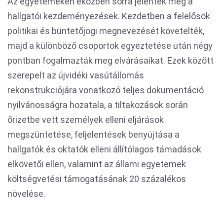
Az egyetemeken eközben sorra jelentek meg a
hallgatói kezdeményezések. Kezdetben a felelősök
politikai és büntetőjogi megnevezését követelték,
majd a különböző csoportok egyeztetése után négy
pontban fogalmazták meg elvárásaikat. Ezek között
szerepelt az újvidéki vasútállomás
rekonstrukciójára vonatkozó teljes dokumentáció
nyilvánosságra hozatala, a tiltakozások során
őrizetbe vett személyek elleni eljárások
megszüntetése, feljelentések benyújtása a
hallgatók és oktatók elleni állítólagos támadások
elkövetői ellen, valamint az állami egyetemek
költségvetési támogatásának 20 százalékos
növelése.