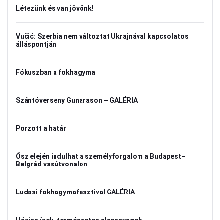
Létezünk és van jövőnk!
Vučić: Szerbia nem változtat Ukrajnával kapcsolatos
álláspontján
Fókuszban a fokhagyma
Szántóverseny Gunarason – GALÉRIA
Porzott a határ
Ősz elején indulhat a személyforgalom a Budapest–
Belgrád vasútvonalon
Ludasi fokhagymafesztival GALÉRIA