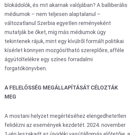
blokádolók, és mit akarnak valójában? A balliberális
médiumok – nem teljesen alaptalanul –
változatlanul Szerbia egyetlen reményeként
mutatják be őket, míg más médiumok úgy
tekintenek rájuk, mint egy kívülről formált politikai
kísérlet könnyen mozgósítható szereplőire, afféle
ágyútöltelékre egy színes forradalmi
forgatókönyvben.
A FELELŐSSÉG MEGÁLLAPÍTÁSÁT CÉLOZTÁK
MEG
A mostani helyzet megértéséhez elengedhetetlen
felidézni az események kezdetét. 2024. november
1-jén leszakadt az újvidéki vasútállomás előtetője, a