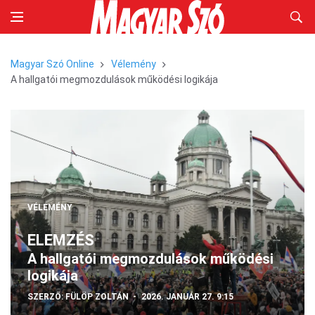
Magyar Szó Online
Vélemény
A hallgatói megmozdulások működési logikája
VÉLEMÉNY
ELEMZÉS
A hallgatói megmozdulások működési
logikája
SZERZŐ:
FÜLÖP ZOLTÁN
2026. JANUÁR 27. 9:15