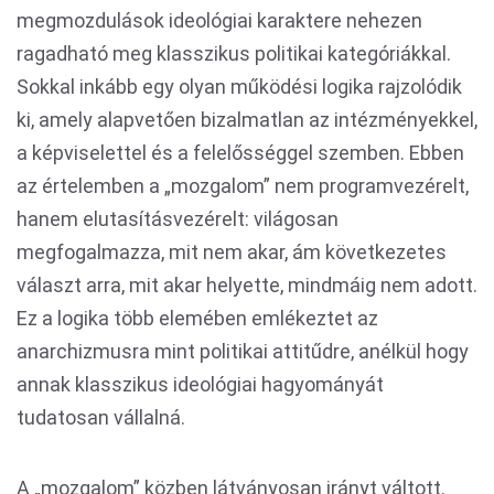
megmozdulások ideológiai karaktere nehezen
ragadható meg klasszikus politikai kategóriákkal.
Sokkal inkább egy olyan működési logika rajzolódik
ki, amely alapvetően bizalmatlan az intézményekkel,
a képviselettel és a felelősséggel szemben. Ebben
az értelemben a „mozgalom” nem programvezérelt,
hanem elutasításvezérelt: világosan
megfogalmazza, mit nem akar, ám következetes
választ arra, mit akar helyette, mindmáig nem adott.
Ez a logika több elemében emlékeztet az
anarchizmusra mint politikai attitűdre, anélkül hogy
annak klasszikus ideológiai hagyományát
tudatosan vállalná.
A „mozgalom” közben látványosan irányt váltott.