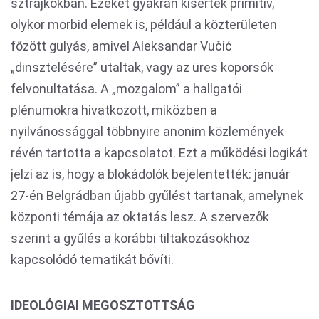
sztrájkokban. Ezeket gyakran kísérték primitív,
olykor morbid elemek is, például a közterületen
főzött gulyás, amivel Aleksandar Vučić
„dinsztelésére” utaltak, vagy az üres koporsók
felvonultatása. A „mozgalom” a hallgatói
plénumokra hivatkozott, miközben a
nyilvánossággal többnyire anonim közlemények
révén tartotta a kapcsolatot. Ezt a működési logikát
jelzi az is, hogy a blokádolók bejelentették: január
27-én Belgrádban újabb gyűlést tartanak, amelynek
központi témája az oktatás lesz. A szervezők
szerint a gyűlés a korábbi tiltakozásokhoz
kapcsolódó tematikát bővíti.
IDEOLÓGIAI MEGOSZTOTTSÁG