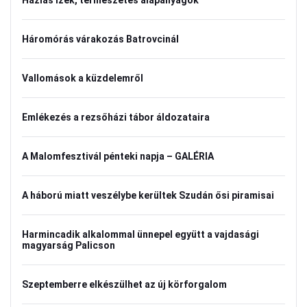
Házias ízek, természetes alapanyagok
Háromórás várakozás Batrovcinál
Vallomások a küzdelemről
Emlékezés a rezsőházi tábor áldozataira
A Malomfesztivál pénteki napja – GALÉRIA
A háború miatt veszélybe kerültek Szudán ősi piramisai
Harmincadik alkalommal ünnepel együtt a vajdasági
magyarság Palicson
Szeptemberre elkészülhet az új körforgalom