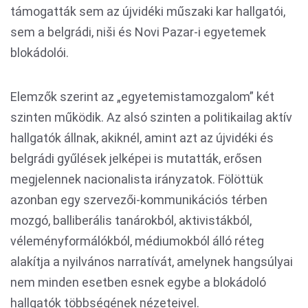
támogatták sem az újvidéki műszaki kar hallgatói,
sem a belgrádi, niši és Novi Pazar-i egyetemek
blokádolói.
Elemzők szerint az „egyetemistamozgalom” két
szinten működik. Az alsó szinten a politikailag aktív
hallgatók állnak, akiknél, amint azt az újvidéki és
belgrádi gyűlések jelképei is mutatták, erősen
megjelennek nacionalista irányzatok. Fölöttük
azonban egy szervezői-kommunikációs térben
mozgó, balliberális tanárokból, aktivistákból,
véleményformálókból, médiumokból álló réteg
alakítja a nyilvános narratívát, amelynek hangsúlyai
nem minden esetben esnek egybe a blokádoló
hallgatók többségének nézeteivel.