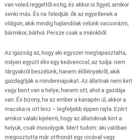
van veled reggeltől estig, és akkor is figyel, amikor
senki más. És ne feledjük: ők az egyetlenek a
világon, akik mindig hajlandóak velünk vacsorázni,
bármikor, bárhol. Persze csak a miénkből.
Az igazság az, hogy aki egyszer megtapasztalta,
milyen együtt élni egy kedvenccel, az tudja: nem
tárgyakról beszélünk, hanem élőlényekről, akik
gazdagítják a mindennapokat. Az állatnak nem kint
vagy bent van a helye, hanem ott, ahol a gazdája
van. És bizony, ha az ember a kanapén ül, akkor a
macska is ott lesz – legfeljebb éppen rajta. Ezért
amikor valaki kijelenti, hogy az állatoknak kint a
helyük, csak mosolygok. Mert tudom: aki valóban
megosztotta már otthonát egy cicával vagy