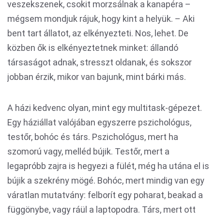
veszekszenek, csokit morzsálnak a kanapéra –
mégsem mondjuk rájuk, hogy kint a helyük. – Aki
bent tart állatot, az elkényezteti. Nos, lehet. De
közben ők is elkényeztetnek minket: állandó
társaságot adnak, stresszt oldanak, és sokszor
jobban érzik, mikor van bajunk, mint bárki más.
A házi kedvenc olyan, mint egy multitask-gépezet.
Egy háziállat valójában egyszerre pszichológus,
testőr, bohóc és társ. Pszichológus, mert ha
szomorú vagy, melléd bújik. Testőr, mert a
legapróbb zajra is hegyezi a fülét, még ha utána el is
bújik a szekrény mögé. Bohóc, mert mindig van egy
váratlan mutatvány: felborít egy poharat, beakad a
függönybe, vagy ráül a laptopodra. Társ, mert ott