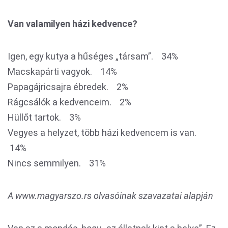
Van valamilyen házi kedvence?
Igen, egy kutya a hűséges „társam”. 34%
Macskapárti vagyok. 14%
Papagájricsajra ébredek. 2%
Rágcsálók a kedvenceim. 2%
Hüllőt tartok. 3%
Vegyes a helyzet, több házi kedvencem is van.
14%
Nincs semmilyen. 31%
A www.magyarszo.rs olvasóinak szavazatai alapján