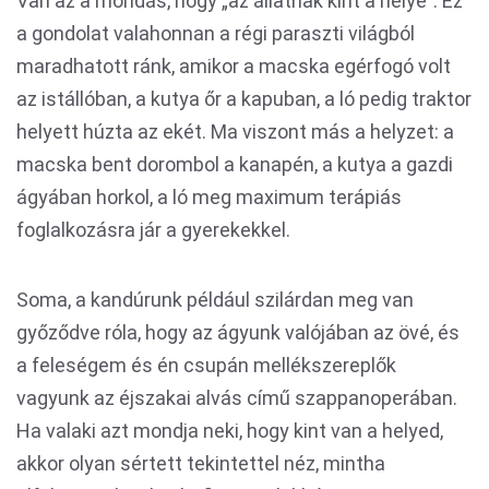
Van az a mondás, hogy „az állatnak kint a helye”. Ez
a gondolat valahonnan a régi paraszti világból
maradhatott ránk, amikor a macska egérfogó volt
az istállóban, a kutya őr a kapuban, a ló pedig traktor
helyett húzta az ekét. Ma viszont más a helyzet: a
macska bent dorombol a kanapén, a kutya a gazdi
ágyában horkol, a ló meg maximum terápiás
foglalkozásra jár a gyerekekkel.
Soma, a kandúrunk például szilárdan meg van
győződve róla, hogy az ágyunk valójában az övé, és
a feleségem és én csupán mellékszereplők
vagyunk az éjszakai alvás című szappanoperában.
Ha valaki azt mondja neki, hogy kint van a helyed,
akkor olyan sértett tekintettel néz, mintha