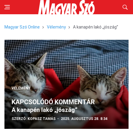
Magyar Szó Online
Vélemény
A kanapén lakó „jószág”
VÉLEMÉNY
KAPCSOLÓDÓ KOMMENTÁR
A kanapén lakó „jószág”
SZERZŐ:
KOPASZ TAMÁS
2025. AUGUSZTUS 28. 8:34