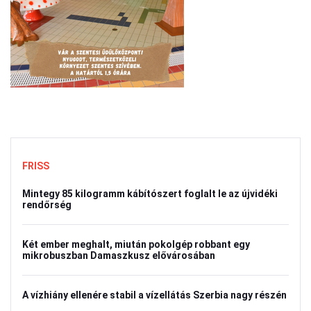
FRISS
Mintegy 85 kilogramm kábítószert foglalt le az újvidéki
rendőrség
Két ember meghalt, miután pokolgép robbant egy
mikrobuszban Damaszkusz elővárosában
A vízhiány ellenére stabil a vízellátás Szerbia nagy részén