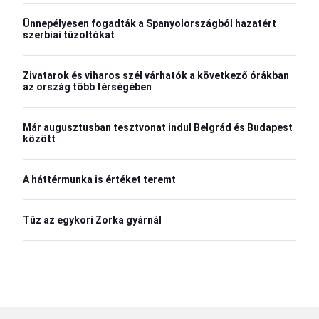
Ünnepélyesen fogadták a Spanyolországból hazatért
szerbiai tűzoltókat
Zivatarok és viharos szél várhatók a következő órákban
az ország több térségében
Már augusztusban tesztvonat indul Belgrád és Budapest
között
A háttérmunka is értéket teremt
Tűz az egykori Zorka gyárnál