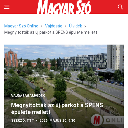
Magyar Szó Online
Vajdaság
Újvidék
Megnyitották az új parkot a SPENS épülete mellett
VAJDASÁG/ÚJVIDÉK
Megnyitották az új parkot a SPENS
épülete mellett
SZERZŐ:
TTT
2026. MÁJUS 20. 9:30