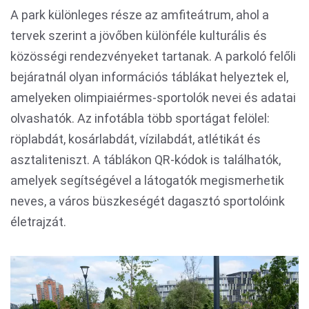
A park különleges része az amfiteátrum, ahol a
tervek szerint a jövőben különféle kulturális és
közösségi rendezvényeket tartanak. A parkoló felőli
bejáratnál olyan információs táblákat helyeztek el,
amelyeken olimpiaiérmes-sportolók nevei és adatai
olvashatók. Az infotábla több sportágat felölel:
röplabdát, kosárlabdát, vízilabdát, atlétikát és
asztaliteniszt. A táblákon QR-kódok is találhatók,
amelyek segítségével a látogatók megismerhetik
neves, a város büszkeségét dagasztó sportolóink
életrajzát.