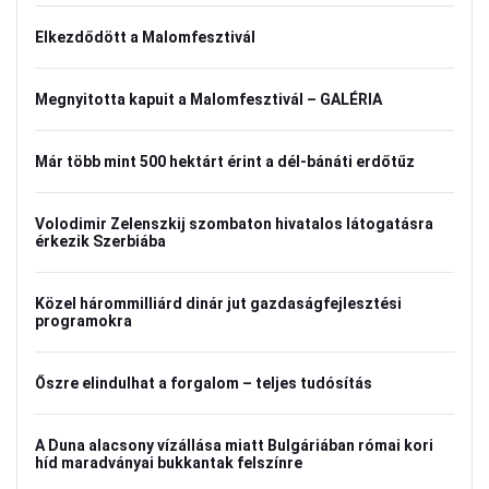
Elkezdődött a Malomfesztivál
Megnyitotta kapuit a Malomfesztivál – GALÉRIA
Már több mint 500 hektárt érint a dél-bánáti erdőtűz
Volodimir Zelenszkij szombaton hivatalos látogatásra
érkezik Szerbiába
Közel hárommilliárd dinár jut gazdaságfejlesztési
programokra
Őszre elindulhat a forgalom – teljes tudósítás
A Duna alacsony vízállása miatt Bulgáriában római kori
híd maradványai bukkantak felszínre