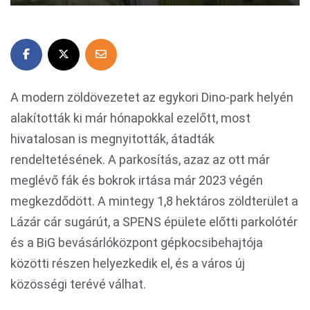
A modern zöldövezetet az egykori Dino-park helyén
alakították ki már hónapokkal ezelőtt, most
hivatalosan is megnyitották, átadták
rendeltetésének. A parkosítás, azaz az ott már
meglévő fák és bokrok irtása már 2023 végén
megkezdődött. A mintegy 1,8 hektáros zöldterület a
Lázár cár sugárút, a SPENS épülete előtti parkolótér
és a BiG bevásárlóközpont gépkocsibehajtója
közötti részen helyezkedik el, és a város új
közösségi terévé válhat.