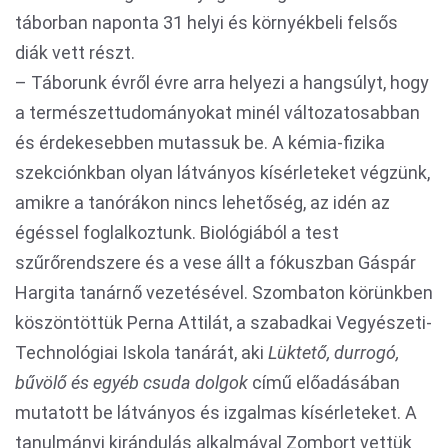
táborban naponta 31 helyi és környékbeli felsős
diák vett részt.
– Táborunk évről évre arra helyezi a hangsúlyt, hogy
a természettudományokat minél változatosabban
és érdekesebben mutassuk be. A kémia-fizika
szekciónkban olyan látványos kísérleteket végzünk,
amikre a tanórákon nincs lehetőség, az idén az
égéssel foglalkoztunk. Biológiából a test
szűrőrendszere és a vese állt a fókuszban Gáspár
Hargita tanárnő vezetésével. Szombaton körünkben
köszöntöttük Perna Attilát, a szabadkai Vegyészeti-
Technológiai Iskola tanárát, aki
Lüktető, durrogó,
bűvölő és egyéb csuda dolgok
című előadásában
mutatott be látványos és izgalmas kísérleteket. A
tanulmányi kirándulás alkalmával Zombort vettük