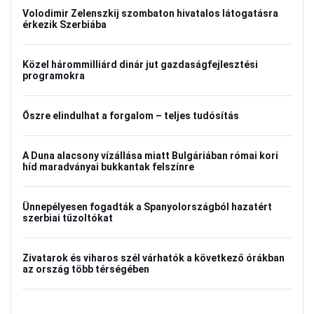
Volodimir Zelenszkij szombaton hivatalos látogatásra
érkezik Szerbiába
Közel hárommilliárd dinár jut gazdaságfejlesztési
programokra
Őszre elindulhat a forgalom – teljes tudósítás
A Duna alacsony vízállása miatt Bulgáriában római kori
híd maradványai bukkantak felszínre
Ünnepélyesen fogadták a Spanyolországból hazatért
szerbiai tűzoltókat
Zivatarok és viharos szél várhatók a következő órákban
az ország több térségében