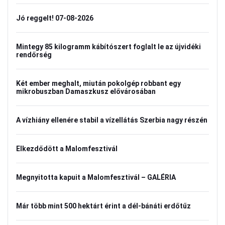
Jó reggelt! 07-08-2026
Mintegy 85 kilogramm kábítószert foglalt le az újvidéki
rendőrség
Két ember meghalt, miután pokolgép robbant egy
mikrobuszban Damaszkusz elővárosában
A vízhiány ellenére stabil a vízellátás Szerbia nagy részén
Elkezdődött a Malomfesztivál
Megnyitotta kapuit a Malomfesztivál – GALÉRIA
Már több mint 500 hektárt érint a dél-bánáti erdőtűz