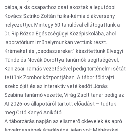
célba, a kis csapathoz csatlakoztak a legutóbbi
Kovács Sztrikó Zoltán fizika-kémia diákverseny
helyezettjei. Mintegy 60 tanulóval ellátogattunk a
Dr. Rip Rózsa Egészségügyi Középiskolába, ahol
laboratóriumi műhelymunkán vettünk részt.
Krémeket és „csodaszereket” készítettünk Elvegyi
Tünde és Novák Dorottya tanárnők segítségével,
Kanizsai Tamás vezetésével pedig történelmi sétát
tettünk Zombor központjában. A tábor földrajzi
szekcióját és az interaktív vetélkedőt Jónás
Szabina tanárnő vezette, Virág Zsolt tanár pedig az
AI 2026-os állapotáról tartott előadást – tudtuk
meg Ortó Kanyó Anikótól.
A táborzárás napján az elismerő oklevelek és apró
figyelmességek átadásánál jelen volt Méhészkei