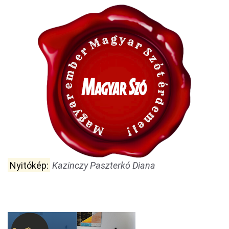
Nyitókép:
Kazinczy Paszterkó Diana