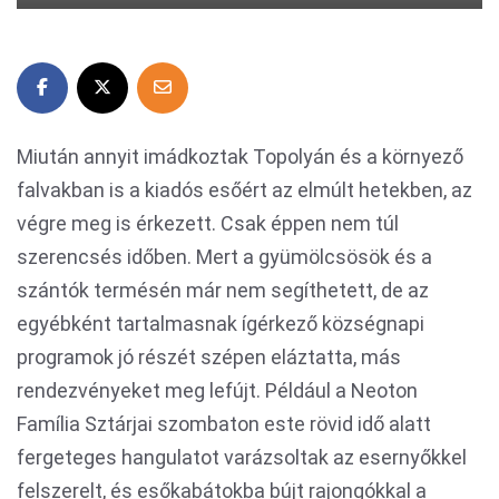
Miután annyit imádkoztak Topolyán és a környező
falvakban is a kiadós esőért az elmúlt hetekben, az
végre meg is érkezett. Csak éppen nem túl
szerencsés időben. Mert a gyümölcsösök és a
szántók termésén már nem segíthetett, de az
egyébként tartalmasnak ígérkező községnapi
programok jó részét szépen eláztatta, más
rendezvényeket meg lefújt. Például a Neoton
Família Sztárjai szombaton este rövid idő alatt
fergeteges hangulatot varázsoltak az esernyőkkel
felszerelt, és esőkabátokba bújt rajongókkal a