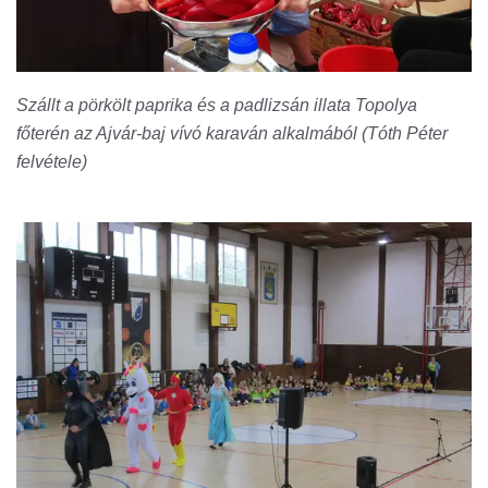
Szállt a pörkölt paprika és a padlizsán illata Topolya
főterén az Ajvár-baj vívó karaván alkalmából (Tóth Péter
felvétele)