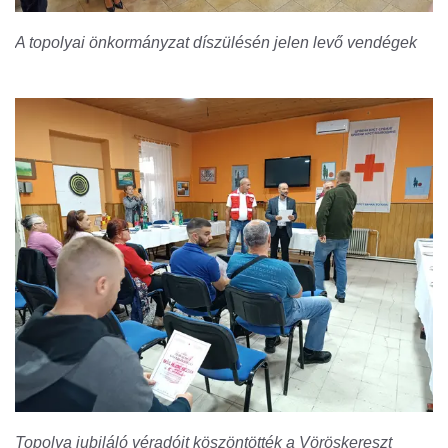
A topolyai önkormányzat díszülésén jelen levő vendégek
Topolya jubiláló véradóit köszöntötték a Vöröskereszt