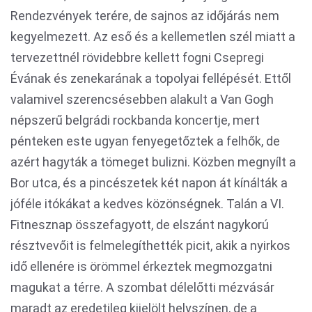
Rendezvények terére, de sajnos az időjárás nem
kegyelmezett. Az eső és a kellemetlen szél miatt a
tervezettnél rövidebbre kellett fogni Csepregi
Évának és zenekarának a topolyai fellépését. Ettől
valamivel szerencsésebben alakult a Van Gogh
népszerű belgrádi rockbanda koncertje, mert
pénteken este ugyan fenyegetőztek a felhők, de
azért hagyták a tömeget bulizni. Közben megnyílt a
Bor utca, és a pincészetek két napon át kínálták a
jóféle itókákat a kedves közönségnek. Talán a VI.
Fitnesznap összefagyott, de elszánt nagykorú
résztvevőit is felmelegíthették picit, akik a nyirkos
idő ellenére is örömmel érkeztek megmozgatni
magukat a térre. A szombat délelőtti mézvásár
maradt az eredetileg kijelölt helyszínen, de a