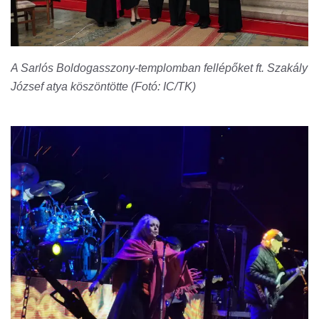
A Sarlós Boldogasszony-templomban fellépőket ft. Szakály
József atya köszöntötte (Fotó: IC/TK)