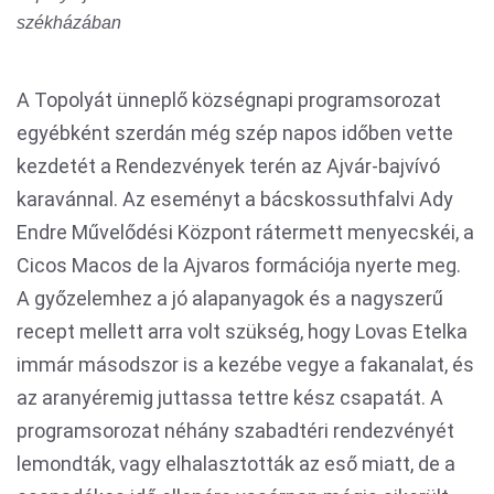
székházában
A Topolyát ünneplő községnapi programsorozat
egyébként szerdán még szép napos időben vette
kezdetét a Rendezvények terén az Ajvár-bajvívó
karavánnal. Az eseményt a bácskossuthfalvi Ady
Endre Művelődési Központ rátermett menyecskéi, a
Cicos Macos de la Ajvaros formációja nyerte meg.
A győzelemhez a jó alapanyagok és a nagyszerű
recept mellett arra volt szükség, hogy Lovas Etelka
immár másodszor is a kezébe vegye a fakanalat, és
az aranyéremig juttassa tettre kész csapatát. A
programsorozat néhány szabadtéri rendezvényét
lemondták, vagy elhalasztották az eső miatt, de a