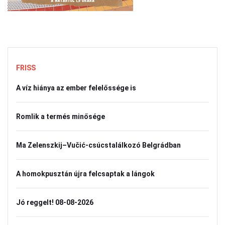
FRISS
A víz hiánya az ember felelőssége is
Romlik a termés minősége
Ma Zelenszkij–Vučić-csúcstalálkozó Belgrádban
A homokpusztán újra felcsaptak a lángok
Jó reggelt! 08-08-2026