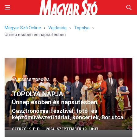
Magyar Szó Online
Vajdaság
Topolya
Ünnep esőben és napsütésben
VAJDASÁG/TOPOLYA
TOPOLYA NAPJA
Ünnep esőben és napsütésben
Gasztronómiai fesztivál, fotó- és
képzőművészeti tárlat, koncertek, Bor utca
SZERZŐ:
K. P. D.
2024. SZEPTEMBER 19. 10:37