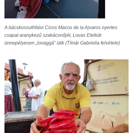
A bácskossuthfalvi Cicos Macos de la Ajvaros nyertes
csapat aranykezű szakácsnőjét, Lovas Etelkát
ünnepélyesen „lovaggá” ütik (Tímár Gabriella felvétele)