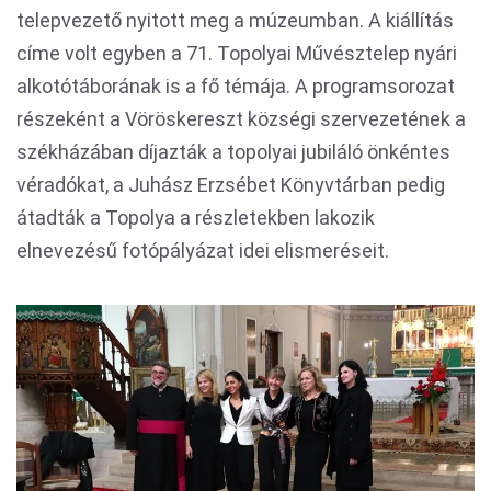
telepvezető nyitott meg a múzeumban. A kiállítás
címe volt egyben a 71. Topolyai Művésztelep nyári
alkotótáborának is a fő témája. A programsorozat
részeként a Vöröskereszt községi szervezetének a
székházában díjazták a topolyai jubiláló önkéntes
véradókat, a Juhász Erzsébet Könyvtárban pedig
átadták a Topolya a részletekben lakozik
elnevezésű fotópályázat idei elismeréseit.