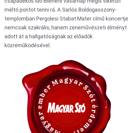
csapadékos idő ellenére vasárnap mégis sikerült
méltó pontot tenni rá. A Sarlós Boldogasszony-
templomban Pergolesi Stabat Mater című koncertje
nemcsak szakrális, hanem zeneművészeti élményt
adott át a hallgatóságnak az előadók
közreműködésével.