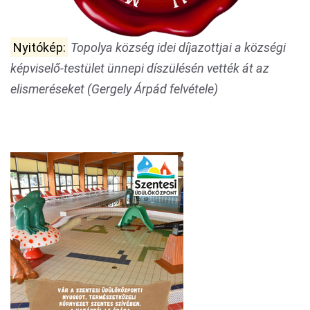
Nyitókép:
Topolya község idei díjazottjai a községi
képviselő-testület ünnepi díszülésén vették át az
elismeréseket (Gergely Árpád felvétele)