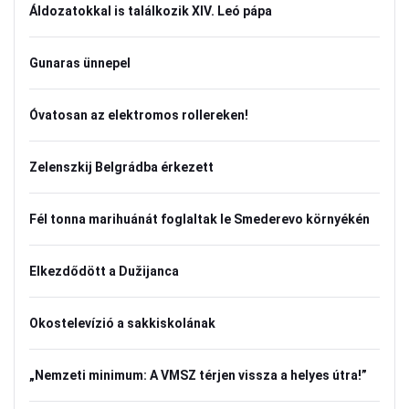
Áldozatokkal is találkozik XIV. Leó pápa
Gunaras ünnepel
Óvatosan az elektromos rollereken!
Zelenszkij Belgrádba érkezett
Fél tonna marihuánát foglaltak le Smederevo környékén
Elkezdődött a Dužijanca
Okostelevízió a sakkiskolának
„Nemzeti minimum: A VMSZ térjen vissza a helyes útra!”