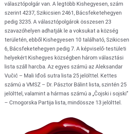
választópolgár van. A legtöbb Kishegyesen, szám
szerint 4237, Szikicsien 2461, Bácsfeketehegyen
pedig 3235. A választópolgárok összesen 23
szavazóhelyen adhatják le a voksukat a község
területén, ebből Kishegyesen 10 található, Szikicsen
6, Bácsfeketehegyen pedig 7. A képviselő-testületi
helyekért Kishegyes községben három választási
lista száll harcba. Az egyes számú az Aleksandar
Vučić – Mali Iđoš sutra lista 25 jelölttel. Kettes
számú a VMSZ – Dr. Pásztor Bálint lista, szintén 25
jelölttel, valamint a hármas számú a „Čojski i sojski”
– Crnogorska Partija lista, mindössze 13 jelölttel.