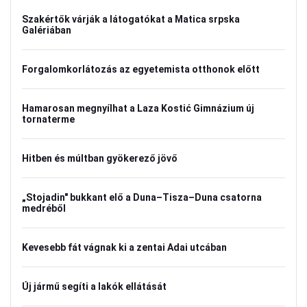
Szakértők várják a látogatókat a Matica srpska
Galériában
Forgalomkorlátozás az egyetemista otthonok előtt
Hamarosan megnyílhat a Laza Kostić Gimnázium új
tornaterme
Hitben és múltban gyökerező jövő
„Stojadin" bukkant elő a Duna–Tisza–Duna csatorna
medréből
Kevesebb fát vágnak ki a zentai Adai utcában
Új jármű segíti a lakók ellátását