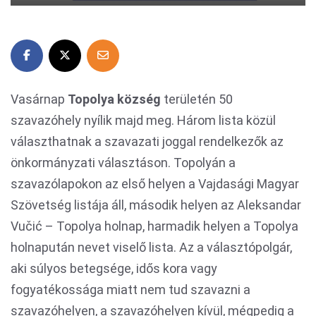
Vasárnap
Topolya község
területén 50
szavazóhely nyílik majd meg. Három lista közül
választhatnak a szavazati joggal rendelkezők az
önkormányzati választáson. Topolyán a
szavazólapokon az első helyen a Vajdasági Magyar
Szövetség listája áll, második helyen az Aleksandar
Vučić – Topolya holnap, harmadik helyen a Topolya
holnapután nevet viselő lista. Az a választópolgár,
aki súlyos betegsége, idős kora vagy
fogyatékossága miatt nem tud szavazni a
szavazóhelyen, a szavazóhelyen kívül, mégpedig a