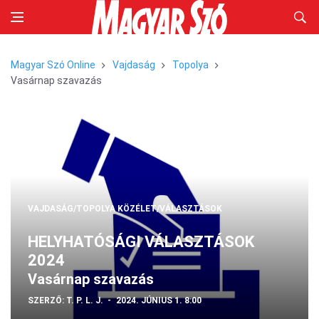
Magyar Szó Online
Vajdaság
Topolya
Vasárnap szavazás
VAJDASÁG/TOPOLYA
KÖZÉLET/VÁLASZTÁSOK
HELYHATÓSÁGI VÁLASZTÁSOK
2024
Vasárnap szavazás
SZERZŐ:
T. P. L. J.
2024. JÚNIUS 1. 8:00