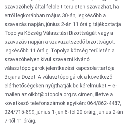
szavazóhely által felölelt területen szavazhat, ha
erről legkorábban május 30-án, legkésőbb a
szavazás napján, június 2-án 11 óráig tájékoztatja
Topolya Község Választási Bizottságát vagy a
szavazás napján a szavazatszedő bizottságot,
legkésőbb 11 óráig. Topolya község területén a
szavazóhelyen kívül szavazni kívánó
választópolgárok jelentkezési kapcsolattartója
Bojana Dozet. A választópolgárok a következő
elérhetőségeken nyújthatják be kérelmüket – e-
mailen az oikbt@btopola.org.rs címen, illetve a
következő telefonszámok egyikén: 064/862-4487,
024/715-899, június 1-jén 8-tól 20 óráig, június 2-án
7-től 11 óráig.