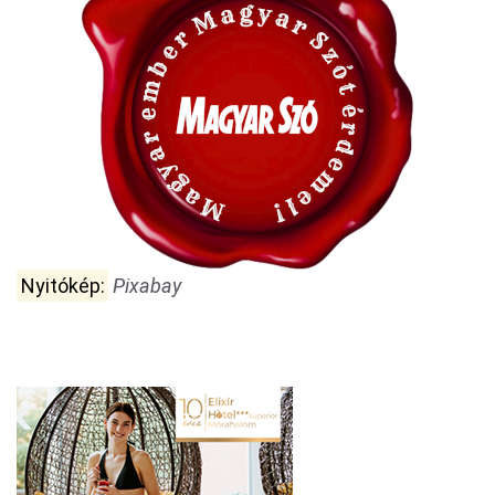
Nyitókép:
Pixabay