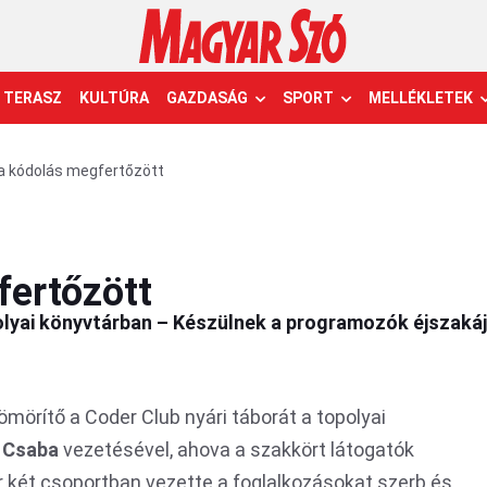
TERASZ
KULTÚRA
GAZDASÁG
SPORT
MELLÉKLETEK
 a kódolás megfertőzött
fertőzött
polyai könyvtárban – Készülnek a programozók éjszaká
mörítő a Coder Club nyári táborát a topolyai
 Csaba
vezetésével, ahova a szakkört látogatók
úr két csoportban vezette a foglalkozásokat szerb és