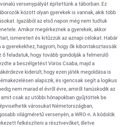
vonalú versenypályát építettünk a táborban. Ez
áborozók között olyan gyerekek is vannak, akik több
zásokat. Igazából az első napon még nem tudtuk
netele. Amikor megérkeznek a gyerekek, akkor
ait, ismereteit és kitűzzük az aznapi célokat. Habár
m a gyerekekhez, hagyom, hogy ők kibontakoztassák
Az ő feladatuk, hogy tovább gondolják a felmerülő
ezdte a beszélgetést Vörös Csaba, majd a
ákérdezve kiderült, hogy ezen játék megoldása is
blémakezelésen alapszik, és igencsak segít a logikus
pedig nem marad el évről évre, amiről tanúskodik az
 amit csak az utóbbi hónapokban gyűjtöttek be.
 képviselhetik városukat Németországban,
gosabb világméretű versenyén, a WRO-n. A kódolók
kezett felkészíteni a résztvevőket, illetve