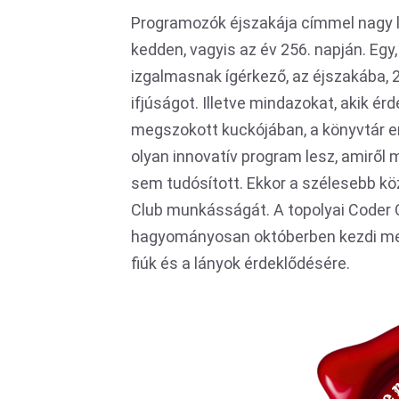
Programozók éjszakája címmel nagy 
kedden, vagyis az év 256. napján. Eg
izgalmasnak ígérkező, az éjszakába, 2
ifjúságot. Illetve mindazokat, akik ér
megszokott kuckójában, a könyvtár e
olyan innovatív program lesz, amiről 
sem tudósított. Ekkor a szélesebb k
Club munkásságát. A topolyai Coder Cl
hagyományosan októberben kezdi meg
fiúk és a lányok érdeklődésére.