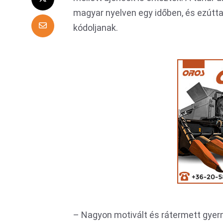
magyar nyelven egy időben, és ezútta
kódoljanak.
– Nagyon motivált és rátermett gyerm