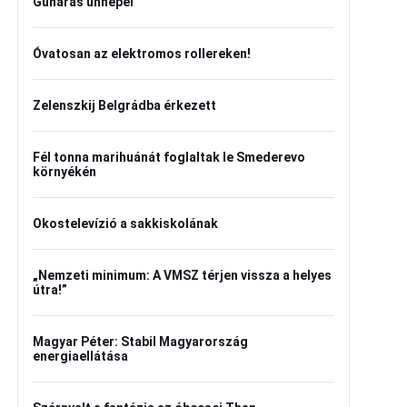
Gunaras ünnepel
Óvatosan az elektromos rollereken!
Zelenszkij Belgrádba érkezett
Fél tonna marihuánát foglaltak le Smederevo
környékén
Okostelevízió a sakkiskolának
„Nemzeti minimum: A VMSZ térjen vissza a helyes
útra!”
Magyar Péter: Stabil Magyarország
energiaellátása