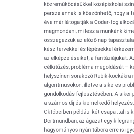
közreműködésükkel középiskolai szín
persze annak is köszönhető, hogy a t
éve már látogatják a Coder-foglalko
megmondani, mi lesz a munkánk kime
összegezzük az előző nap tapasztalat
kész tervekkel és lépésekkel érkeze
az elképzeléseiket, a fantáziájukat. 
célkitűzés, probléma megoldását – k
helyszínen sorakozó Rubik-kockákra r
algoritmusokon, illetve a sikeres pro
gondolkodás fejlesztésében. A siker 
a számos díj és kiemelkedő helyezés,
Októberben például két csapattal is
Dortmundban, az ágazat egyik legran
hagyományos nyári tábora erre is igye