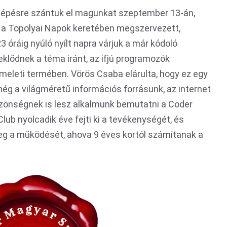
lépésre szántuk el magunkat szeptember 13-án,
y, a Topolyai Napok keretében megszervezett,
3 óráig nyúló nyílt napra várjuk a már kódoló
deklődnek a téma iránt, az ifjú programozók
meleti termében. Vörös Csaba elárulta, hogy ez egy
még a világméretű információs forrásunk, az internet
özönségnek is lesz alkalmunk bemutatni a Coder
ub nyolcadik éve fejti ki a tevékenységét, és
 a működését, ahova 9 éves kortól számítanak a