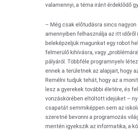
valamennyi, a téma iránt érdeklődő g
– Még csak előtudásra sincs nagyon s
amennyiben felhasználja az itt időről 
beleképzeljük magunkat egy robot hel
felmerülő kihívásra, vagy „problémára”
pályáról. Többféle programnyelv léte
ennek a területnek az alapjait, hogy
Remélni tudjuk tehát, hogy az a monito
lesz a gyerekek további életére, és f
vonzáskörében eltöltött idejüket – nyi
csapatát semmiképpen sem az iskolá
szeretné bevonni a programozás világ
mentén igyekszik az informatika, a kó