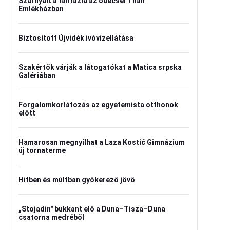
Szárnyalt a fantázia az óbecsei Than
Emlékházban
Biztosított Újvidék ivóvízellátása
Szakértők várják a látogatókat a Matica srpska
Galériában
Forgalomkorlátozás az egyetemista otthonok
előtt
Hamarosan megnyílhat a Laza Kostić Gimnázium
új tornaterme
Hitben és múltban gyökerező jövő
„Stojadin" bukkant elő a Duna–Tisza–Duna
csatorna medréből