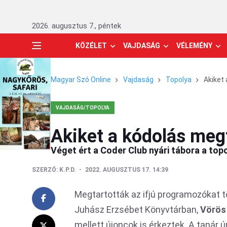
2026. augusztus 7., péntek
KÖZÉLET
VAJDASÁG
VÉLEMÉNY
Magyar Szó Online
Vajdaság
Topolya
Akiket
VAJDASÁG/TOPOLYA
Akiket a kódolás meg
Véget ért a Coder Club nyári tábora a to
SZERZŐ:
K.P.D.
2022. AUGUSZTUS 17. 14:39
Megtartották az ifjú programozókat tö
Juhász Erzsébet Könyvtárban,
Vörös
mellett újoncok is érkeztek. A tanár 