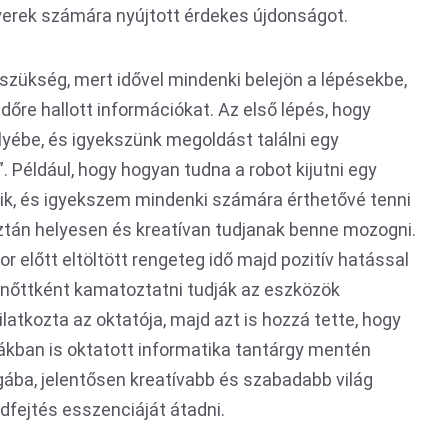
yerek számára nyújtott érdekes újdonságot.
zükség, mert idővel mindenki belejön a lépésekbe,
időre hallott információkat. Az első lépés, hogy
yébe, és igyekszünk megoldást találni egy
. Például, hogy hogyan tudna a robot kijutni egy
zik, és igyekszem mindenki számára érthetővé tenni
 aztán helyesen és kreatívan tudjanak benne mozogni.
r előtt eltöltött rengeteg idő majd pozitív hatással
elnőttként kamatoztatni tudják az eszközök
latkozta az oktatója, majd azt is hozzá tette, hogy
kban is oktatott informatika tantárgy mentén
ába, jelentősen kreatívabb és szabadabb világ
dfejtés esszenciáját átadni.