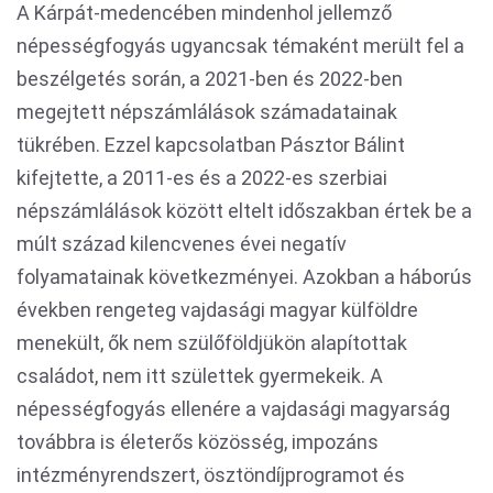
A Kárpát-medencében mindenhol jellemző
népességfogyás ugyancsak témaként merült fel a
beszélgetés során, a 2021-ben és 2022-ben
megejtett népszámlálások számadatainak
tükrében. Ezzel kapcsolatban Pásztor Bálint
kifejtette, a 2011-es és a 2022-es szerbiai
népszámlálások között eltelt időszakban értek be a
múlt század kilencvenes évei negatív
folyamatainak következményei. Azokban a háborús
években rengeteg vajdasági magyar külföldre
menekült, ők nem szülőföldjükön alapítottak
családot, nem itt születtek gyermekeik. A
népességfogyás ellenére a vajdasági magyarság
továbbra is életerős közösség, impozáns
intézményrendszert, ösztöndíjprogramot és