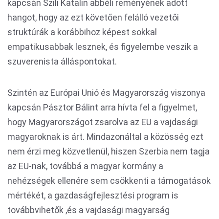
kapcsán Szili Katalin abbéli reményének adott
hangot, hogy az ezt követően felálló vezetői
struktúrák a korábbihoz képest sokkal
empatikusabbak lesznek, és figyelembe veszik a
szuverenista álláspontokat.
Szintén az Európai Unió és Magyarország viszonya
kapcsán Pásztor Bálint arra hívta fel a figyelmet,
hogy Magyarországot zsarolva az EU a vajdasági
magyaroknak is árt. Mindazonáltal a közösség ezt
nem érzi meg közvetlenül, hiszen Szerbia nem tagja
az EU-nak, továbbá a magyar kormány a
nehézségek ellenére sem csökkenti a támogatások
mértékét, a gazdaságfejlesztési program is
továbbvihetők ,és a vajdasági magyarság