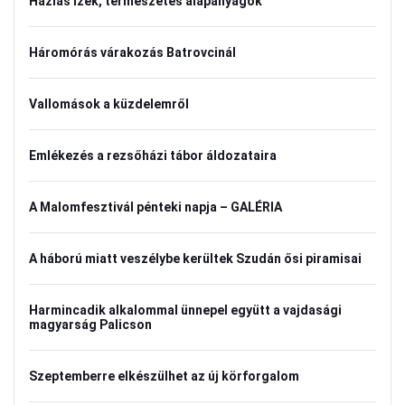
Házias ízek, természetes alapanyagok
Háromórás várakozás Batrovcinál
Vallomások a küzdelemről
Emlékezés a rezsőházi tábor áldozataira
A Malomfesztivál pénteki napja – GALÉRIA
A háború miatt veszélybe kerültek Szudán ősi piramisai
Harmincadik alkalommal ünnepel együtt a vajdasági
magyarság Palicson
Szeptemberre elkészülhet az új körforgalom