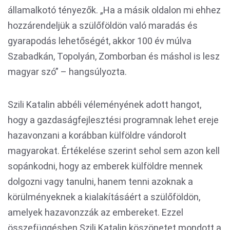
államalkotó tényezők. „Ha a másik oldalon mi ehhez
hozzárendeljük a szülőföldön való maradás és
gyarapodás lehetőségét, akkor 100 év múlva
Szabadkán, Topolyán, Zomborban és máshol is lesz
magyar szó” – hangsúlyozta.
Szili Katalin abbéli véleményének adott hangot,
hogy a gazdaságfejlesztési programnak lehet ereje
hazavonzani a korábban külföldre vándorolt
magyarokat. Értékelése szerint sehol sem azon kell
sopánkodni, hogy az emberek külföldre mennek
dolgozni vagy tanulni, hanem tenni azoknak a
körülményeknek a kialakításáért a szülőföldön,
amelyek hazavonzzák az embereket. Ezzel
összefüggésben Szili Katalin köszönetet mondott a