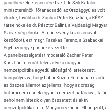
panelbeszélgetésén részt vett dr. Szili Katalin
miniszterelnöki főtanácsadó, az Országgyűlés volt
elnöke, továbbá dr. Zachar Péter Krisztián, a KÉSZ
társelnöke és dr. Pásztor Bálint, a Vajdasági Magyar
Szövetség elnöke. A rendezvény közös imával
kezdődött, ezt msgr. Fazekas Ferenc, a Szabadkai
Egyházmegye püspöke vezette.
A panelbeszélgetést moderáló Zachar Péter
Krisztián a témát felvezetve a magyar
nemzetpolitika egyedülállóságáról értekezett,
hangsúlyozva, hogy habár Közép-Európában szinte
az összes államot az jellemzi, hogy az ország
határai nem esnek egybe a nemzet határaival, talán
sehol nem létezik olyan összetett és aktív
nemzetpolitika, mint Magyarországon. Elhangzott, a