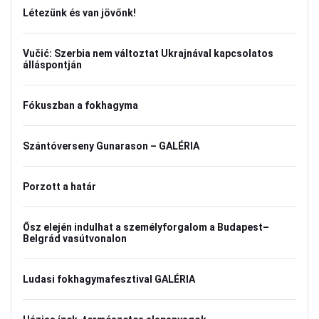
Létezünk és van jövőnk!
Vučić: Szerbia nem változtat Ukrajnával kapcsolatos
álláspontján
Fókuszban a fokhagyma
Szántóverseny Gunarason – GALÉRIA
Porzott a határ
Ősz elején indulhat a személyforgalom a Budapest–
Belgrád vasútvonalon
Ludasi fokhagymafesztival GALÉRIA