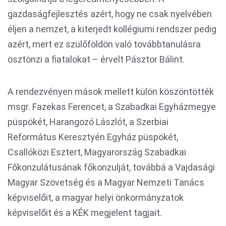
gazdaságfejlesztés azért, hogy ne csak nyelvében
éljen a nemzet, a kiterjedt kollégiumi rendszer pedig
azért, mert ez szülőföldön való továbbtanulásra
ösztönzi a fiatalokat – érvelt Pásztor Bálint.
A rendezvényen mások mellett külön köszöntötték
msgr. Fazekas Ferencet, a Szabadkai Egyházmegye
püspökét, Harangozó Lászlót, a Szerbiai
Református Keresztyén Egyház püspökét,
Csallóközi Esztert, Magyarország Szabadkai
Főkonzulátusának főkonzulját, továbbá a Vajdasági
Magyar Szövetség és a Magyar Nemzeti Tanács
képviselőit, a magyar helyi önkormányzatok
képviselőit és a KÉK megjelent tagjait.