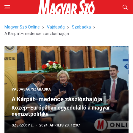
Magyar Szó Online
Vajdaság
Szabadka
A Kárpát–medence zászlóshajója
VAJDASÁG/SZABADKA
A Kárpát–medence zászlóshajója
Közép–Európában egyedülálló a magyar
nemzetpolitika
SZERZŐ:
P.E.
2024. ÁPRILIS 20. 12:07