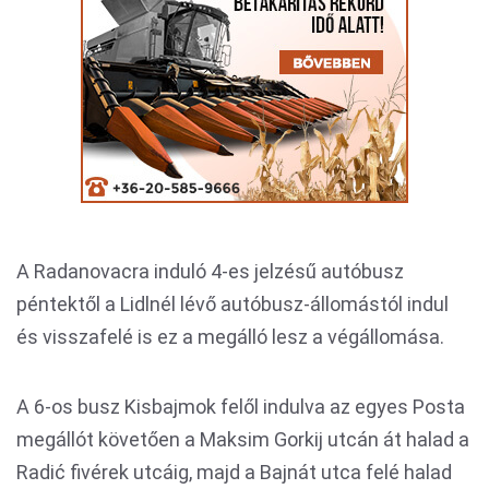
A Radanovacra induló 4-es jelzésű autóbusz
péntektől a Lidlnél lévő autóbusz-állomástól indul
és visszafelé is ez a megálló lesz a végállomása.
A 6-os busz Kisbajmok felől indulva az egyes Posta
megállót követően a Maksim Gorkij utcán át halad a
Radić fivérek utcáig, majd a Bajnát utca felé halad