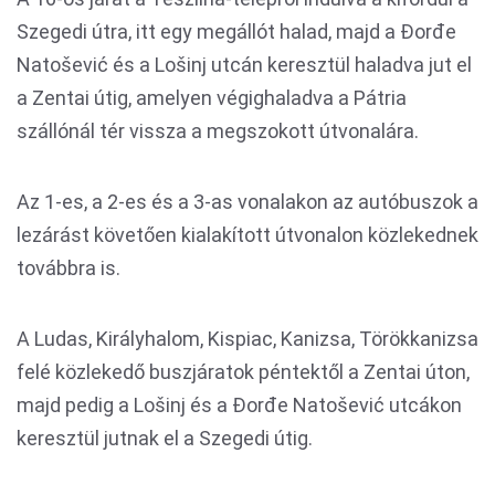
Szegedi útra, itt egy megállót halad, majd a Đorđe
Natošević és a Lošinj utcán keresztül haladva jut el
a Zentai útig, amelyen végighaladva a Pátria
szállónál tér vissza a megszokott útvonalára.
Az 1-es, a 2-es és a 3-as vonalakon az autóbuszok a
lezárást követően kialakított útvonalon közlekednek
továbbra is.
A Ludas, Királyhalom, Kispiac, Kanizsa, Törökkanizsa
felé közlekedő buszjáratok péntektől a Zentai úton,
majd pedig a Lošinj és a Đorđe Natošević utcákon
keresztül jutnak el a Szegedi útig.