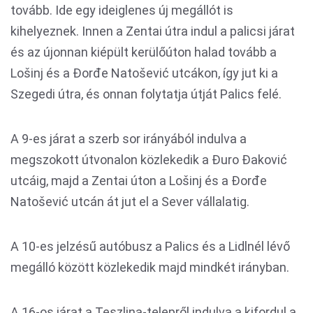
tovább. Ide egy ideiglenes új megállót is
kihelyeznek. Innen a Zentai útra indul a palicsi járat
és az újonnan kiépült kerülőúton halad tovább a
Lošinj és a Đorđe Natošević utcákon, így jut ki a
Szegedi útra, és onnan folytatja útját Palics felé.
A 9-es járat a szerb sor irányából indulva a
megszokott útvonalon közlekedik a Đuro Đaković
utcáig, majd a Zentai úton a Lošinj és a Đorđe
Natošević utcán át jut el a Sever vállalatig.
A 10-es jelzésű autóbusz a Palics és a Lidlnél lévő
megálló között közlekedik majd mindkét irányban.
A 16-os járat a Teszlina-telepről indulva a kifordul a