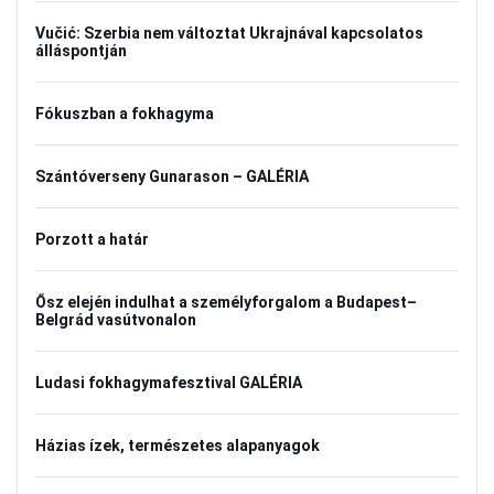
Vučić: Szerbia nem változtat Ukrajnával kapcsolatos
álláspontján
Fókuszban a fokhagyma
Szántóverseny Gunarason – GALÉRIA
Porzott a határ
Ősz elején indulhat a személyforgalom a Budapest–
Belgrád vasútvonalon
Ludasi fokhagymafesztival GALÉRIA
Házias ízek, természetes alapanyagok