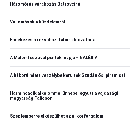
Háromórás várakozás Batrovcinál
Vallomások a küzdelemről
Emlékezés a rezsőházi tábor áldozataira
A Malomfesztivál pénteki napja – GALÉRIA
A háború miatt veszélybe kerültek Szudán ősi piramisai
Harmincadik alkalommal ünnepel együtt a vajdasági
magyarság Palicson
Szeptemberre elkészülhet az új körforgalom