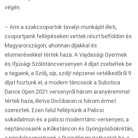
végén.
– Ami a szakcsoportok tavalyi munkáját illeti,
csoportjaink fellépéseken vettek részt belföldön és
Magyarországon, ahonnan díjakkal és
elismerésekkel tértek haza. A Vajdasági Gyermek
és Ifjúsági Szólótáncversenyen 4 díjat zsebeltek be
a tagjaink, a Szólj, síp, szólj! népzenei vetélkedőről 9
díjat hoztunk el, a modern táncosok a Subotica
Dance Open 2021 versenyről három aranyéremmel
tértek haza, illetve Divčibaran is három érmet
szereztek. Ezen felül felléptünk a Palicsi
sokadalmon és a palicsi moderntánc-versenyen, a
néptáncosaink a Kőketáncon és Gyöngyösbokrétán,
a népdalcsoportjaink a Durindón mutatkoztak be, a