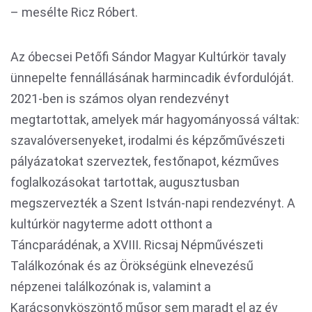
– mesélte Ricz Róbert.
Az óbecsei Petőfi Sándor Magyar Kultúrkör tavaly
ünnepelte fennállásának harmincadik évfordulóját.
2021-ben is számos olyan rendezvényt
megtartottak, amelyek már hagyományossá váltak:
szavalóversenyeket, irodalmi és képzőművészeti
pályázatokat szerveztek, festőnapot, kézműves
foglalkozásokat tartottak, augusztusban
megszervezték a Szent István-napi rendezvényt. A
kultúrkör nagyterme adott otthont a
Táncparádénak, a XVIII. Ricsaj Népművészeti
Találkozónak és az Örökségünk elnevezésű
népzenei találkozónak is, valamint a
Karácsonyköszöntő műsor sem maradt el az év