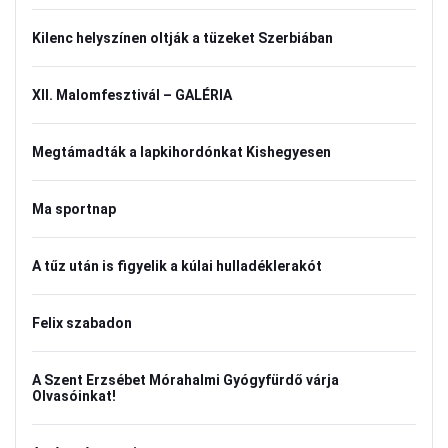
Kilenc helyszínen oltják a tüzeket Szerbiában
XII. Malomfesztivál – GALÉRIA
Megtámadták a lapkihordónkat Kishegyesen
Ma sportnap
A tűz után is figyelik a kúlai hulladéklerakót
Felix szabadon
A Szent Erzsébet Mórahalmi Gyógyfürdő várja
Olvasóinkat!