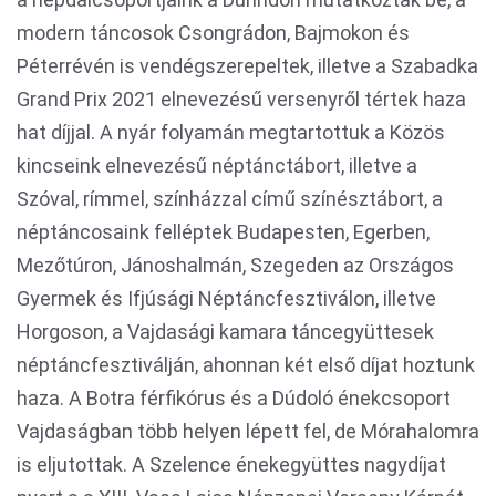
modern táncosok Csongrádon, Bajmokon és
Péterrévén is vendégszerepeltek, illetve a Szabadka
Grand Prix 2021 elnevezésű versenyről tértek haza
hat díjjal. A nyár folyamán megtartottuk a Közös
kincseink elnevezésű néptánctábort, illetve a
Szóval, rímmel, színházzal című színésztábort, a
néptáncosaink felléptek Budapesten, Egerben,
Mezőtúron, Jánoshalmán, Szegeden az Országos
Gyermek és Ifjúsági Néptáncfesztiválon, illetve
Horgoson, a Vajdasági kamara táncegyüttesek
néptáncfesztiválján, ahonnan két első díjat hoztunk
haza. A Botra férfikórus és a Dúdoló énekcsoport
Vajdaságban több helyen lépett fel, de Mórahalomra
is eljutottak. A Szelence énekegyüttes nagydíjat