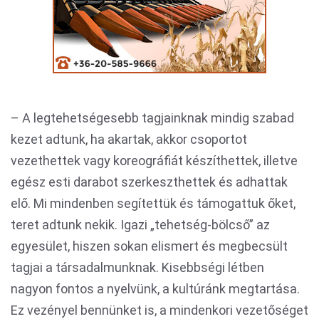
– A legtehetségesebb tagjainknak mindig szabad
kezet adtunk, ha akartak, akkor csoportot
vezethettek vagy koreográfiát készíthettek, illetve
egész esti darabot szerkeszthettek és adhattak
elő. Mi mindenben segítettük és támogattuk őket,
teret adtunk nekik. Igazi „tehetség-bölcső” az
egyesület, hiszen sokan elismert és megbecsült
tagjai a társadalmunknak. Kisebbségi létben
nagyon fontos a nyelvünk, a kultúránk megtartása.
Ez vezényel bennünket is, a mindenkori vezetőséget