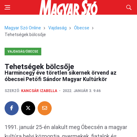
Magyar Szó Online
Vajdaság
Óbecse
Tehetségek bölcsője
VAJDASÁG/ÓBECSE
Tehetségek bölcsője
Harmincegy éve töretlen sikernek örvend az
óbecsei Petőfi Sándor Magyar Kultúrkör
SZERZŐ:
KANCSÁR IZABELLA
2022. JANUÁR 3. 9:46
1991. január 25-én alakult meg Óbecsén a magyar
kultúra helyi központja, gyermekek, fiatalok és