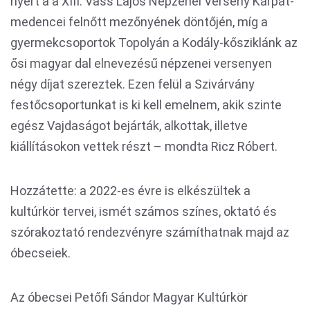
nyert a a XIII. Vass Lajos Népzenei Verseny Kárpát-
medencei felnőtt mezőnyének döntőjén, míg a
gyermekcsoportok Topolyán a Kodály-kősziklánk az
ősi magyar dal elnevezésű népzenei versenyen
négy díjat szereztek. Ezen felül a Szivárvány
festőcsoportunkat is ki kell emelnem, akik szinte
egész Vajdaságot bejárták, alkottak, illetve
kiállításokon vettek részt – mondta Ricz Róbert.
Hozzátette: a 2022-es évre is elkészültek a
kultúrkör tervei, ismét számos színes, oktató és
szórakoztató rendezvényre számíthatnak majd az
óbecseiek.
Az óbecsei Petőfi Sándor Magyar Kultúrkör