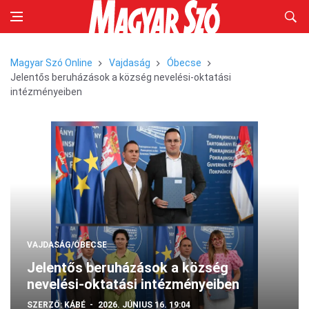
Magyar Szó Online
Vajdaság
Óbecse
Jelentős beruházások a község nevelési-oktatási
intézményeiben
VAJDASÁG/ÓBECSE
Jelentős beruházások a község
nevelési-oktatási intézményeiben
SZERZŐ:
KÁBÉ
2026. JÚNIUS 16. 19:04