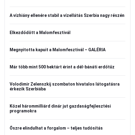
A vízhiány ellenére stabil a vízellátás Szerbia nagy részén
Elkezdődött a Malomfesztivál
Megnyitotta kapuit a Malomfesztivál – GALÉRIA
Már több mint 500 hektárt érint a dél-bánáti erdőtűz
Volodimir Zelenszkij szombaton hivatalos látogatásra
érkezik Szerbiába
Közel hárommilliárd dinár jut gazdaságfejlesztési
programokra
Őszre elindulhat a forgalom – teljes tudósítás