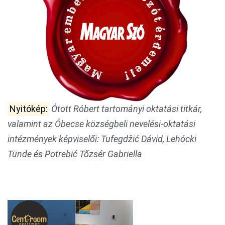
Nyitókép:
Ótott Róbert tartományi oktatási titkár,
valamint az Óbecse községbeli nevelési-oktatási
intézmények képviselői: Tufegdžić Dávid, Lehócki
Tünde és Potrebić Tőzsér Gabriella