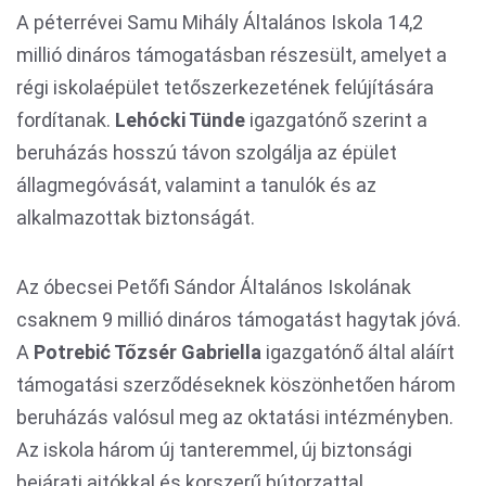
A péterrévei Samu Mihály Általános Iskola 14,2
millió dináros támogatásban részesült, amelyet a
régi iskolaépület tetőszerkezetének felújítására
fordítanak.
Lehócki Tünde
igazgatónő szerint a
beruházás hosszú távon szolgálja az épület
állagmegóvását, valamint a tanulók és az
alkalmazottak biztonságát.
Az óbecsei Petőfi Sándor Általános Iskolának
csaknem 9 millió dináros támogatást hagytak jóvá.
A
Potrebić Tőzsér Gabriella
igazgatónő által aláírt
támogatási szerződéseknek köszönhetően három
beruházás valósul meg az oktatási intézményben.
Az iskola három új tanteremmel, új biztonsági
bejárati ajtókkal és korszerű bútorzattal