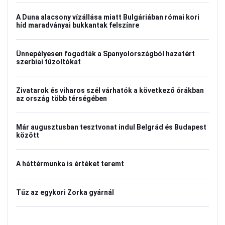
A Duna alacsony vízállása miatt Bulgáriában római kori
híd maradványai bukkantak felszínre
Ünnepélyesen fogadták a Spanyolországból hazatért
szerbiai tűzoltókat
Zivatarok és viharos szél várhatók a következő órákban
az ország több térségében
Már augusztusban tesztvonat indul Belgrád és Budapest
között
A háttérmunka is értéket teremt
Tűz az egykori Zorka gyárnál