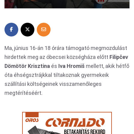
Ma, június 16-án 18 órára támogató megmozdulást
hirdettek meg az óbecsei községháza előtt
Filipčev
Dömötör Krisztina
és
Iva Hromiš
mellett, akik hétfő
óta éhségsztrájkkal tiltakoznak gyermekeik
szállítási költségeinek visszamenőleges
megtérítéséért.