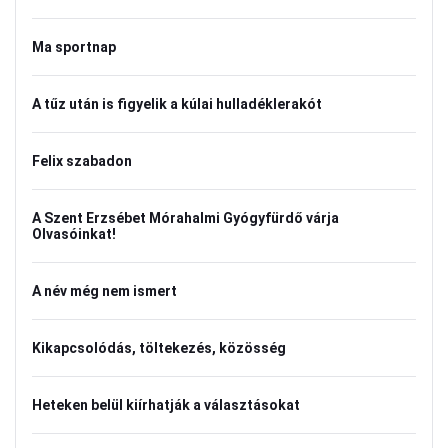
Ma sportnap
A tűz után is figyelik a kúlai hulladéklerakót
Felix szabadon
A Szent Erzsébet Mórahalmi Gyógyfürdő várja
Olvasóinkat!
A név még nem ismert
Kikapcsolódás, töltekezés, közösség
Heteken belül kiírhatják a választásokat