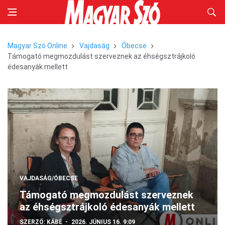
Magyar Szó Online
Vajdaság
Óbecse
Támogató megmozdulást szerveznek az éhségsztrájkoló
édesanyák mellett
VAJDASÁG/ÓBECSE
Támogató megmozdulást szerveznek
az éhségsztrájkoló édesanyák mellett
SZERZŐ:
KÁBÉ
2026. JÚNIUS 16. 9:09