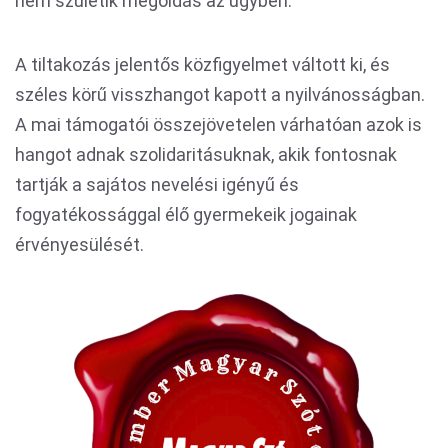
nem születik megoldás az ügyben.
A tiltakozás jelentős közfigyelmet váltott ki, és
széles körű visszhangot kapott a nyilvánosságban.
A mai támogatói összejövetelen várhatóan azok is
hangot adnak szolidaritásuknak, akik fontosnak
tartják a sajátos nevelési igényű és
fogyatékossággal élő gyermekeik jogainak
érvényesülését.