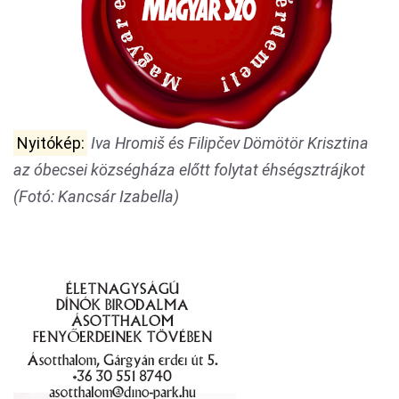
Nyitókép:
Iva Hromiš és Filipčev Dömötör Krisztina
az óbecsei községháza előtt folytat éhségsztrájkot
(Fotó: Kancsár Izabella)