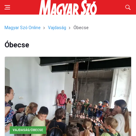
Magyar Szó Online
Vajdaság
Óbecse
Óbecse
VAJDASÁG/ÓBECSE