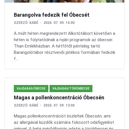
Barangolva fedezik fel Óbecsét
SZERZŐ:
KÁBÉ
2026. 07. 09. 14:00
A múlt héten megrendezett Alkotótábort követően a
héten is folytatódnak a nyári programok az óbecsei
Than Emlékházban. A hétfőtől péntekig tartó
Barangolótábor résztvevői játékos formában fedezik
f...
VAJDASÁG/ÓBECSE
VAJDASÁG/TÖRÖKBECSE
Magas a pollenkoncentráció Óbecsén
SZERZŐ:
KÁBÉ
2026. 07. 09. 13:00
Magas pollenkoncentrációt észleltek Óbecsén, ami
az allergiával küzdők számára fokozott odafigyelést
igényel. A helyi mérőállomás adatai a törökbecsei és