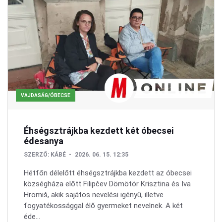
VAJDASÁG/ÓBECSE
Éhségsztrájkba kezdett két óbecsei
édesanya
SZERZŐ:
KÁBÉ
2026. 06. 15. 12:35
Hétfőn délelőtt éhségsztrájkba kezdett az óbecsei
községháza előtt Filipčev Dömötör Krisztina és Iva
Hromiš, akik sajátos nevelési igényű, illetve
fogyatékossággal élő gyermeket nevelnek. A két
éde...