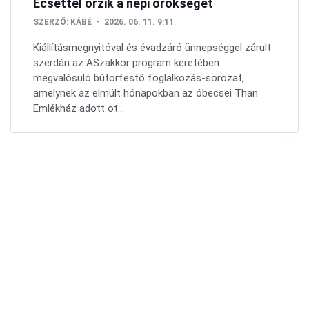
Ecsettel őrzik a népi örökséget
SZERZŐ:
KÁBÉ
2026. 06. 11. 9:11
Kiállításmegnyitóval és évadzáró ünnepséggel zárult
szerdán az ASzakkör program keretében
megvalósuló bútorfestő foglalkozás-sorozat,
amelynek az elmúlt hónapokban az óbecsei Than
Emlékház adott ot...