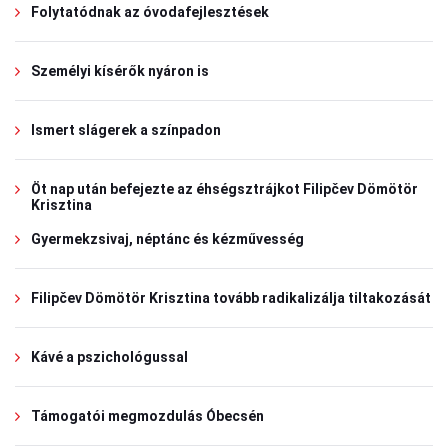
Folytatódnak az óvodafejlesztések
Személyi kísérők nyáron is
Ismert slágerek a színpadon
Öt nap után befejezte az éhségsztrájkot Filipčev Dömötör
Krisztina
Gyermekzsivaj, néptánc és kézművesség
Filipčev Dömötör Krisztina tovább radikalizálja tiltakozását
Kávé a pszichológussal
Támogatói megmozdulás Óbecsén