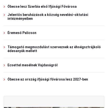
Óbecse lesz Szerbia első Ifjúsági Fővárosa
Jelentős beruházások a község nevelési-oktatási
intézményeiben
Éremeső Palicson
Támogató megmozdulást szerveznek az éhségsztrájkoló
édesanyák mellett
Ecsettel mesélnek Vajdaságról
Óbecse az ország ifjúsági fővárosa lesz 2027-ben