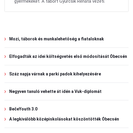
gyermekeket. A tábort Gyurcsik Renáta vezeti.
Mozi, táborok és munkalehetőség a fiataloknak
Elfogadták az idei költségvetés első módosítását Óbecsén
Száz napja várnak a parki padok kihelyezésére
Negyven tanuló vehette át idén a Vuk-diplomát
BečeYouth 3.0
A legkiválóbb középiskolásokat köszöntötték Óbecsén