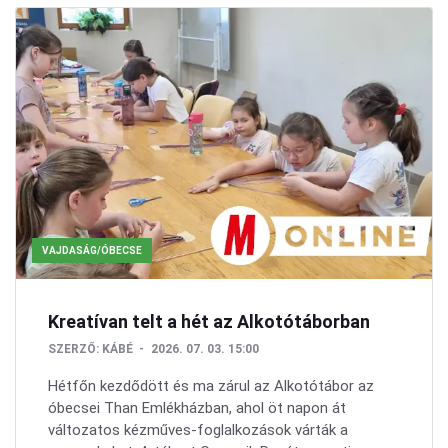
VAJDASÁG/ÓBECSE
Kreatívan telt a hét az Alkotótáborban
SZERZŐ:
KÁBÉ
2026. 07. 03. 15:00
Hétfőn kezdődött és ma zárul az Alkotótábor az
óbecsei Than Emlékházban, ahol öt napon át
változatos kézműves-foglalkozások várták a