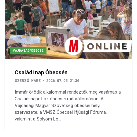
VAJDASÁG/ÓBECSE
Családi nap Óbecsén
SZERZŐ:
KÁBÉ
2026. 07. 05. 21:36
Immár ötödik alkalommal rendezték meg vasárnap a
Családi napot az óbecsei radarállomáson. A
Vajdasági Magyar Szövetség óbecsei helyi
szervezete, a VMSZ Óbecsei Ifjúsági Fóruma,
valamint a Sólyom Lo...