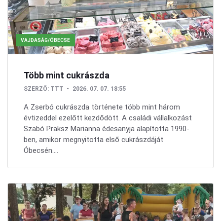
VAJDASÁG/ÓBECSE
Több mint cukrászda
SZERZŐ:
TTT
2026. 07. 07. 18:55
A Zserbó cukrászda története több mint három
évtizeddel ezelőtt kezdődött. A családi vállalkozást
Szabó Praksz Marianna édesanyja alapította 1990-
ben, amikor megnyitotta első cukrászdáját
Óbecsén....