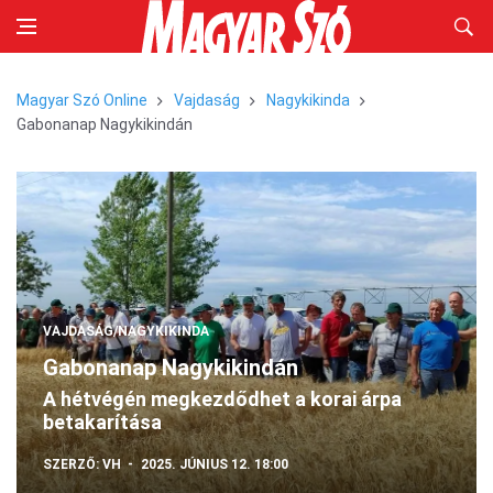
Magyar Szó Online
Vajdaság
Nagykikinda
Gabonanap Nagykikindán
VAJDASÁG/NAGYKIKINDA
Gabonanap Nagykikindán
A hétvégén megkezdődhet a korai árpa
betakarítása
SZERZŐ:
VH
2025. JÚNIUS 12. 18:00