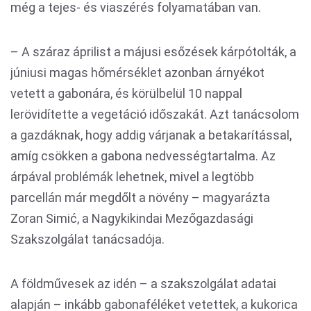
még a tejes- és viaszérés folyamatában van.
– A száraz áprilist a májusi esőzések kárpótolták, a
júniusi magas hőmérséklet azonban árnyékot
vetett a gabonára, és körülbelül 10 nappal
lerövidítette a vegetáció időszakát. Azt tanácsolom
a gazdáknak, hogy addig várjanak a betakarítással,
amíg csökken a gabona nedvességtartalma. Az
árpával problémák lehetnek, mivel a legtöbb
parcellán már megdőlt a növény – magyarázta
Zoran Simić, a Nagykikindai Mezőgazdasági
Szakszolgálat tanácsadója.
A földművesek az idén – a szakszolgálat adatai
alapján – inkább gabonaféléket vetettek, a kukorica