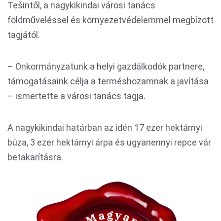
Tešintől, a nagykikindai városi tanács
földműveléssel és környezetvédelemmel megbízott
tagjától.
– Önkormányzatunk a helyi gazdálkodók partnere,
támogatásaink célja a terméshozamnak a javítása
– ismertette a városi tanács tagja.
A nagykikindai határban az idén 17 ezer hektárnyi
búza, 3 ezer hektárnyi árpa és ugyanennyi repce vár
betakarításra.