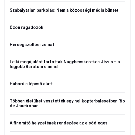
Szabálytalan parkolás: Nem a közösségi média büntet
Özön ragadozók
Hercegszöllősi zsinat
Lelki megújulást tartottak Nagybecskereken Jézus – a
legjobb Barátom címmel
Háború a lépcső alatt
Többen életüket vesztették egy helikopterbalesetben Rio
de Janeiróban
A finomító helyzetének rendezése az elsődleges