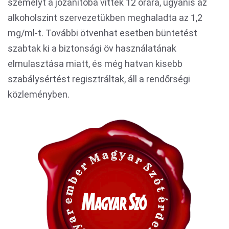
személyt a józanítóba vittek 12 órára, ugyanis az
alkoholszint szervezetükben meghaladta az 1,2
mg/ml-t. További ötvenhat esetben büntetést
szabtak ki a biztonsági öv használatának
elmulasztása miatt, és még hatvan kisebb
szabálysértést regisztráltak, áll a rendőrségi
közleményben.