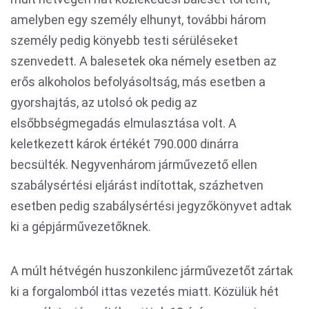
amelyben egy személy elhunyt, további három
személy pedig könyebb testi sérüléseket
szenvedett. A balesetek oka némely esetben az
erős alkoholos befolyásoltság, más esetben a
gyorshajtás, az utolsó ok pedig az
elsőbbségmegadás elmulasztása volt. A
keletkezett károk értékét 790.000 dinárra
becsülték. Negyvenhárom járművezető ellen
szabálysértési eljárást indítottak, százhetven
esetben pedig szabálysértési jegyzőkönyvet adtak
ki a gépjárművezetőknek.
A múlt hétvégén huszonkilenc járművezetőt zártak
ki a forgalomból ittas vezetés miatt. Közülük hét