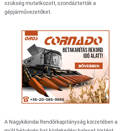
szükség mutatkozott, szondáztatták a
gépjárművezetőket.
A Nagykikindai Rendőrkapitányság körzetében a
múlt hétvégén hat közlekedési baleset történt,