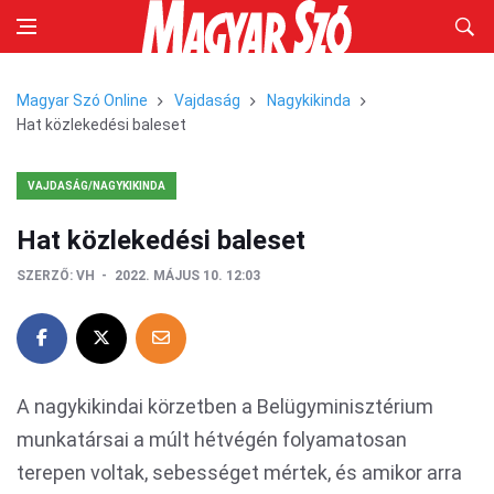
Magyar Szó Online
Vajdaság
Nagykikinda
Hat közlekedési baleset
VAJDASÁG/NAGYKIKINDA
Hat közlekedési baleset
SZERZŐ:
VH
2022. MÁJUS 10. 12:03
A nagykikindai körzetben a Belügyminisztérium
munkatársai a múlt hétvégén folyamatosan
terepen voltak, sebességet mértek, és amikor arra