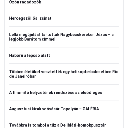
Özön ragadozók
Hercegszöllősi zsinat
Lelki megújulást tartottak Nagybecskereken Jézus – a
legjobb Barátom címmel
Háború a lépcső alatt
Többen életüket vesztették egy helikopterbalesetben Rio
de Janeiróban
A finomító helyzetének rendezése az elsődleges
Augusztusi kirakodóvásár Topolyán – GALÉRIA
Továbbra is tombol a tűz a Delibláti-homokpusztán