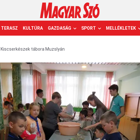
TERASZ
KULTÚRA
GAZDASÁG
SPORT
MELLÉKLETEK
Kiscserkészek tábora Muzslyán