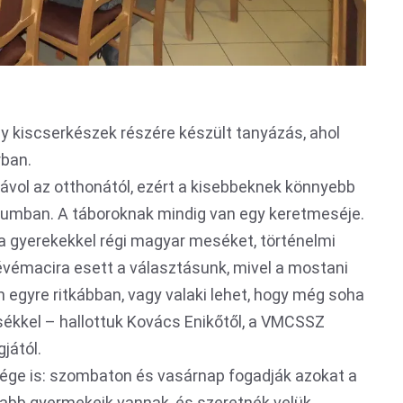
 kiscserkészek részére készült tanyázás, ahol
rban.
 távol az otthonától, ezért a kisebbeknek könnyebb
égiumban. A táboroknak mindig van egy keretmeséje.
a gyerekekkel régi magyar meséket, történelmi
vémacira esett a választásunk, mivel a mostani
 egyre ritkábban, vagy valaki lehet, hogy még soha
sékkel – hallottuk Kovács Enikőtől, a VMCSSZ
jától.
sége is: szombaton és vasárnap fogadják azokat a
alabb gyermekeik vannak, és szeretnék velük