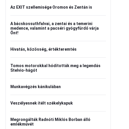
Az EXIT szellemisége Oromon és Zentán is
A bácskossuthfalvai, a zentai és a temerini
medence, valamint a pacséri gyógyfürdő várja
Önt!
Hivatás, közösség, értékteremtés
Tomos motorokkal hódították meg a legendás
Stelvio-hágót
Munkavégzés kánikulában
Veszélyesnek ítélt székelykapuk
Megrongálták Radnóti Miklós Borban álló
emlékművét