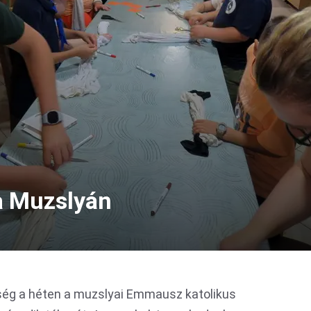
a Muzslyán
ég a héten a muzslyai Emmausz katolikus