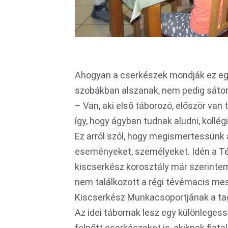
Ahogyan a cserkészek mondják ez egy
szobákban alszanak, nem pedig sáto
– Van, aki első táborozó, először van
így, hogy ágyban tudnak aludni, koll
Ez arról szól, hogy megismertessünk 
eseményeket, személyeket. Idén a Té
kiscserkész korosztály már szerintem
nem találkozott a régi tévémacis me
Kiscserkész Munkacsoportjának a tag
Az idei tábornak lesz egy különleges
felnőtt cserkészeket is, akiknek fiat