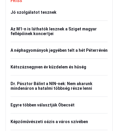
FRISS
Jó szolgálatot tesznek
Az M1-n is láthatók lesznek a Sziget magyar
fellépőinek koncertjei
A néphagyományok jegyében telt a hét Péterrévén
Kétszáznegyven év küzdelem és hűség
Dr. Pásztor Bálint a NIN-nek: Nem akarunk
mindenáron a hatalmi többség része lenni
Egyre többen választják Óbecsét
Képzőművészeti oázis a város szívében