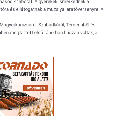
 második táborát. A gyerekek ismerkednek a
-tóra és ellátogatnak a muzslyai aratóversenyre. A
, Magyarkanizsáról, Szabadkáról, Temerinből és
nben megtartott első táborban húszan voltak, a