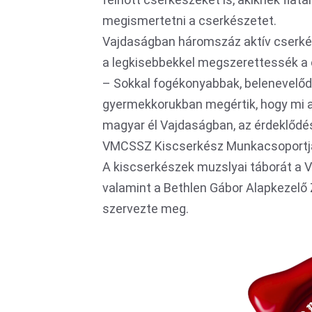
megismertetni a cserkészetet.
Vajdaságban háromszáz aktív cserkész
a legkisebbekkel megszerettessék a
– Sokkal fogékonyabbak, belenevelő
gyermekkorukban megértik, hogy mi a
magyar él Vajdaságban, az érdeklődé
VMCSSZ Kiscserkész Munkacsoportjá
A kiscserkészek muzslyai táborát a 
valamint a Bethlen Gábor Alapkezelő
szervezte meg.