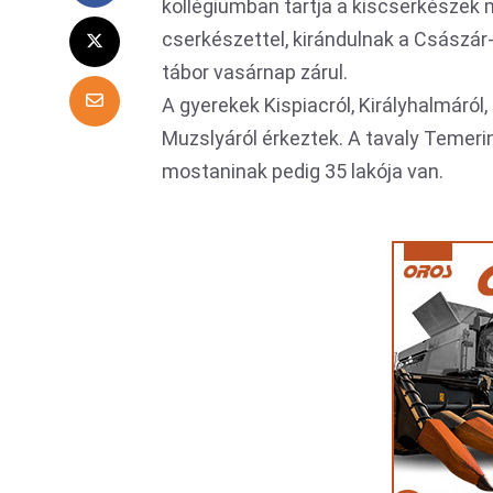
kollégiumban tartja a kiscserkészek
cserkészettel, kirándulnak a Császár
tábor vasárnap zárul.
A gyerekek Kispiacról, Királyhalmáról
Muzslyáról érkeztek. A tavaly Temeri
mostaninak pedig 35 lakója van.