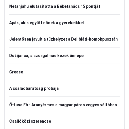
Netanjahu elutasította a Béketanács 15 pontját
Apák, akik együtt nőnek a gyerekeikkel
Jelentősen javult a tűzhelyzet a Delibláti-homokpusztán
Dužijanca, a szorgalmas kezek ünnepe
Grease
A családbarátság próbája
Öttusa Eb - Aranyérmes a magyar páros vegyes váltóban
Csallóközi szerencse