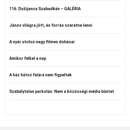
116. Dužijanca Szabadkán – GALÉRIA
János világra jött, és forrás szeretne lenni
A nyár utolsó nagy filmes dobásai
Amikor felkel a nap
A ház hátsó falára nem figyeltek
Szabálytalan parkolás: Nem a közösségi média büntet