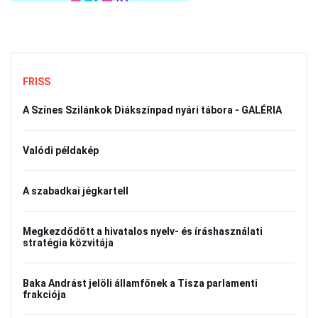
FRISS
A Színes Szilánkok Diákszínpad nyári tábora - GALÉRIA
Valódi példakép
A szabadkai jégkartell
Megkezdődött a hivatalos nyelv- és íráshasználati
stratégia közvitája
Baka Andrást jelöli államfőnek a Tisza parlamenti
frakciója