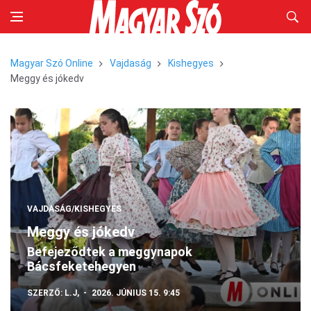
Magyar Szó Online
Vajdaság
Kishegyes
Meggy és jókedv
VAJDASÁG/KISHEGYES
Meggy és jókedv
Befejeződtek a meggynapok
Bácsfeketehegyen
SZERZŐ:
L.J,
2026. JÚNIUS 15. 9:45