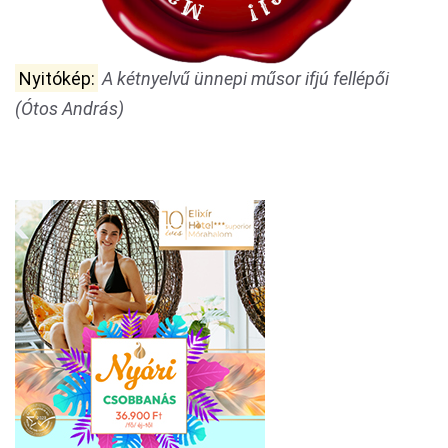
Nyitókép:
A kétnyelvű ünnepi műsor ifjú fellépői
(Ótos András)