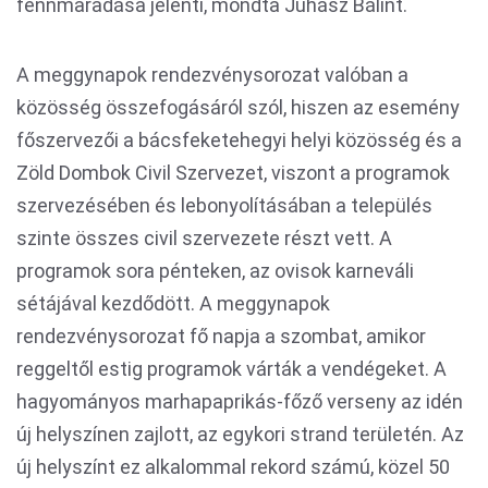
fennmaradása jelenti, mondta Juhász Bálint.
A meggynapok rendezvénysorozat valóban a
közösség összefogásáról szól, hiszen az esemény
főszervezői a bácsfeketehegyi helyi közösség és a
Zöld Dombok Civil Szervezet, viszont a programok
szervezésében és lebonyolításában a település
szinte összes civil szervezete részt vett. A
programok sora pénteken, az ovisok karneváli
sétájával kezdődött. A meggynapok
rendezvénysorozat fő napja a szombat, amikor
reggeltől estig programok várták a vendégeket. A
hagyományos marhapaprikás-főző verseny az idén
új helyszínen zajlott, az egykori strand területén. Az
új helyszínt ez alkalommal rekord számú, közel 50