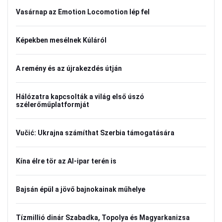
Vasárnap az Emotion Locomotion lép fel
Képekben mesélnek Kúláról
A remény és az újrakezdés útján
Hálózatra kapcsolták a világ első úszó
szélerőműplatformját
Vučić: Ukrajna számíthat Szerbia támogatására
Kína élre tör az AI-ipar terén is
Bajsán épül a jövő bajnokainak műhelye
Tízmillió dinár Szabadka, Topolya és Magyarkanizsa