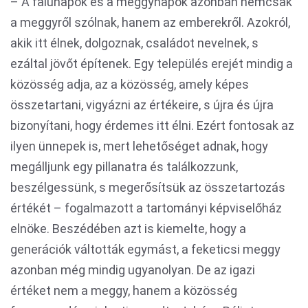
– A falunapok és a meggynapok azonban nemcsak
a meggyről szólnak, hanem az emberekről. Azokról,
akik itt élnek, dolgoznak, családot nevelnek, s
ezáltal jövőt építenek. Egy település erejét mindig a
közösség adja, az a közösség, amely képes
összetartani, vigyázni az értékeire, s újra és újra
bizonyítani, hogy érdemes itt élni. Ezért fontosak az
ilyen ünnepek is, mert lehetőséget adnak, hogy
megálljunk egy pillanatra és találkozzunk,
beszélgessünk, s megerősítsük az összetartozás
értékét – fogalmazott a tartományi képviselőház
elnöke. Beszédében azt is kiemelte, hogy a
generációk váltották egymást, a feketicsi meggy
azonban még mindig ugyanolyan. De az igazi
értéket nem a meggy, hanem a közösség