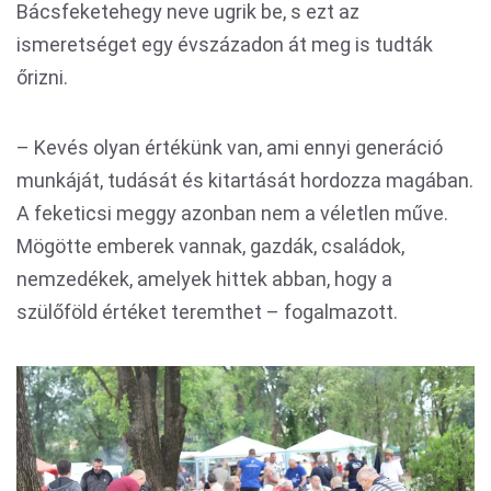
Bácsfeketehegy neve ugrik be, s ezt az
ismeretséget egy évszázadon át meg is tudták
őrizni.
– Kevés olyan értékünk van, ami ennyi generáció
munkáját, tudását és kitartását hordozza magában.
A feketicsi meggy azonban nem a véletlen műve.
Mögötte emberek vannak, gazdák, családok,
nemzedékek, amelyek hittek abban, hogy a
szülőföld értéket teremthet – fogalmazott.