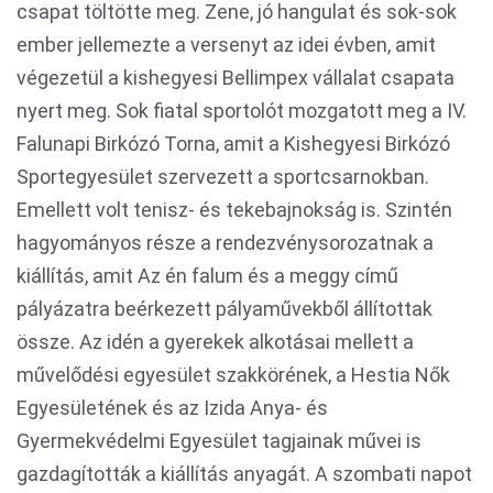
csapat töltötte meg. Zene, jó hangulat és sok-sok
ember jellemezte a versenyt az idei évben, amit
végezetül a kishegyesi Bellimpex vállalat csapata
nyert meg. Sok fiatal sportolót mozgatott meg a IV.
Falunapi Birkózó Torna, amit a Kishegyesi Birkózó
Sportegyesület szervezett a sportcsarnokban.
Emellett volt tenisz- és tekebajnokság is. Szintén
hagyományos része a rendezvénysorozatnak a
kiállítás, amit Az én falum és a meggy című
pályázatra beérkezett pályaművekből állítottak
össze. Az idén a gyerekek alkotásai mellett a
művelődési egyesület szakkörének, a Hestia Nők
Egyesületének és az Izida Anya- és
Gyermekvédelmi Egyesület tagjainak művei is
gazdagították a kiállítás anyagát. A szombati napot