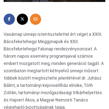
Vasárnap ünnepi istentisztelettel ért véget a XXIII.
Bácsfeketehegyi Meggynapok és XXII.
Bácsfeketehegyi Falunap rendezvénysorozat. A
három napos esemény programjaival számos
embert mozgatott meg, minden generáció tagját. A
szombaton megtartott kétnyelvű ünnepi műsort
többek között megtisztelte jelenlétével dr. Juhász
Bálint, a tartományi képviselőház elnöke, Tóth
Zoltán, tartományi mezőgazdasági titkárhelyettes
és Hajvert Ákos, a Magyar Nemzeti Tanács
végrehajtó bizottságának tagja.