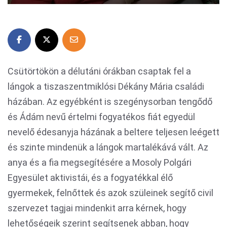
Csütörtökön a délutáni órákban csaptak fel a
lángok a tiszaszentmiklósi Dékány Mária családi
házában. Az egyébként is szegénysorban tengődő
és Ádám nevű értelmi fogyatékos fiát egyedül
nevelő édesanyja házának a beltere teljesen leégett
és szinte mindenük a lángok martalékává vált. Az
anya és a fia megsegítésére a Mosoly Polgári
Egyesület aktivistái, és a fogyatékkal élő
gyermekek, felnőttek és azok szüleinek segítő civil
szervezet tagjai mindenkit arra kérnek, hogy
lehetőségeik szerint segítsenek abban, hogy