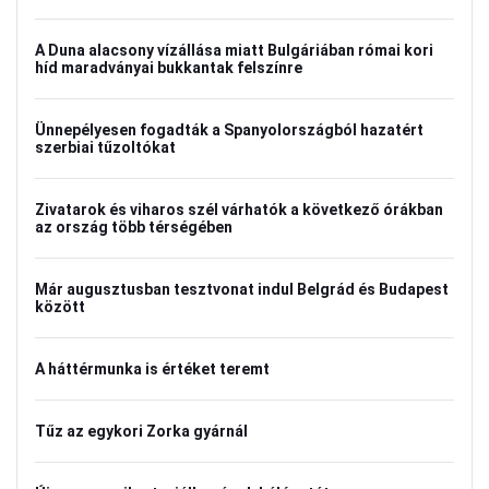
A Duna alacsony vízállása miatt Bulgáriában római kori
híd maradványai bukkantak felszínre
Ünnepélyesen fogadták a Spanyolországból hazatért
szerbiai tűzoltókat
Zivatarok és viharos szél várhatók a következő órákban
az ország több térségében
Már augusztusban tesztvonat indul Belgrád és Budapest
között
A háttérmunka is értéket teremt
Tűz az egykori Zorka gyárnál