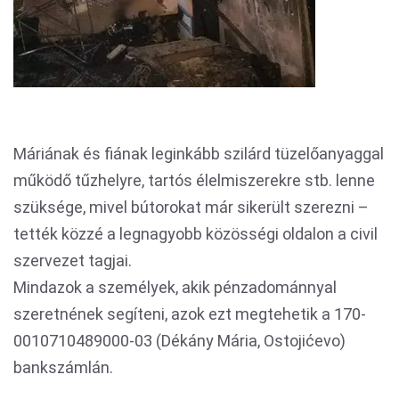
Máriának és fiának leginkább szilárd tüzelőanyaggal
működő tűzhelyre, tartós élelmiszerekre stb. lenne
szüksége, mivel bútorokat már sikerült szerezni –
tették közzé a legnagyobb közösségi oldalon a civil
szervezet tagjai.
Mindazok a személyek, akik pénzadománnyal
szeretnének segíteni, azok ezt megtehetik a 170-
0010710489000-03 (Dékány Mária, Ostojićevo)
bankszámlán.