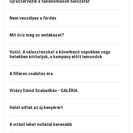
Újraszervezik a taxiállomások hálózatát
Nem veszélyes a fürdés
Mit őriz meg az emlékezet?
Vučić: A választásokat a következő napokban vagy
hetekben kiírhatjuk, a kampány előtt lemondok
A filléres csábítás ára
Vitézy Dávid Szabadkán - GALÉRIA
Hálát adtak az új kenyérért
A vízből lehet nullánál kevesebb