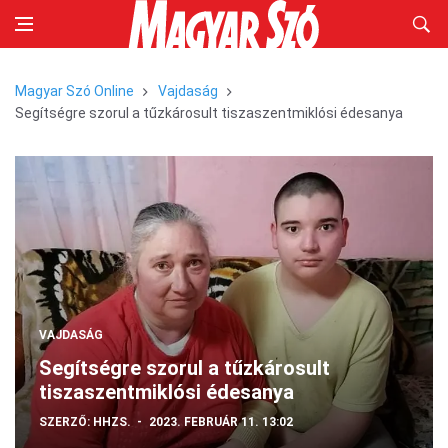
Magyar Szó Online
Vajdaság
Segítségre szorul a tűzkárosult tiszaszentmiklósi édesanya
VAJDASÁG
Segítségre szorul a tűzkárosult
tiszaszentmiklósi édesanya
SZERZŐ:
HHZS.
2023. FEBRUÁR 11. 13:02