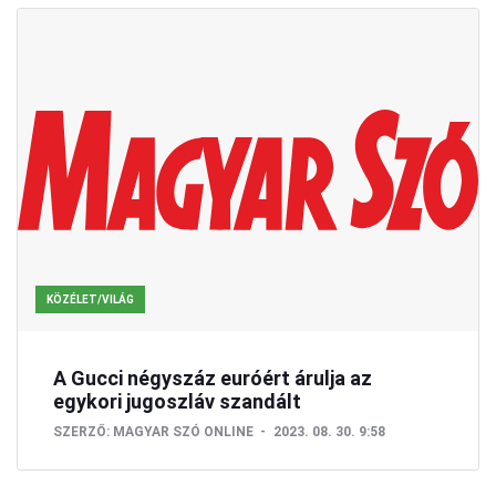
KÖZÉLET/VILÁG
A Gucci négyszáz euróért árulja az
egykori jugoszláv szandált
SZERZŐ:
MAGYAR SZÓ ONLINE
2023. 08. 30. 9:58