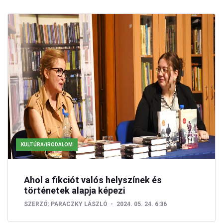
KULTÚRA
KULTÚRA/IRODALOM
Ahol a fikciót valós helyszínek és
történetek alapja képezi
SZERZŐ:
PARACZKY LÁSZLÓ
2024. 05. 24. 6:36