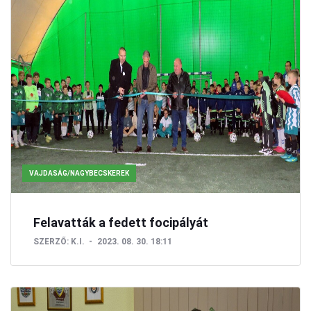
VAJDASÁG/NAGYBECSKEREK
Felavatták a fedett focipályát
SZERZŐ:
K.I.
2023. 08. 30. 18:11