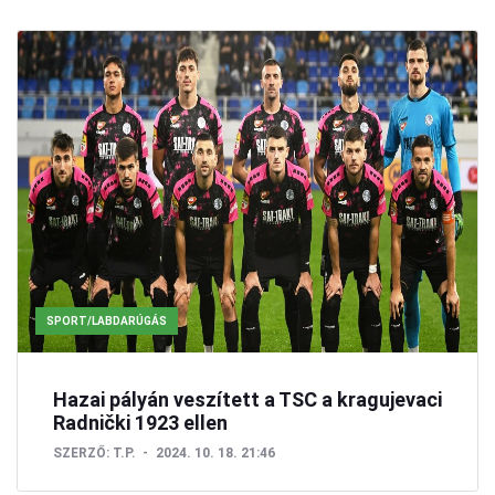
SPORT/LABDARÚGÁS
Hazai pályán veszített a TSC a kragujevaci
Radnički 1923 ellen
SZERZŐ:
T.P.
2024. 10. 18. 21:46