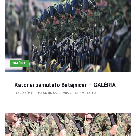
GALÉRIA
Katonai bemutató Batajnicán – GALÉRIA
SZERZŐ:
ÓTOS ANDRÁS
2023. 07. 12. 14:13