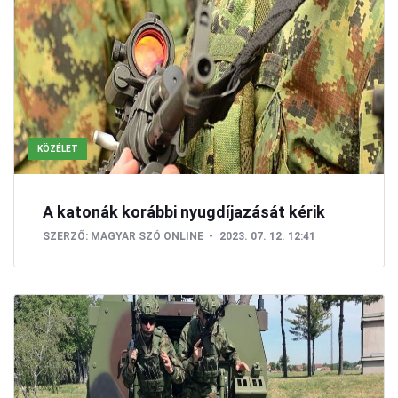
KÖZÉLET
A katonák korábbi nyugdíjazását kérik
SZERZŐ:
MAGYAR SZÓ ONLINE
2023. 07. 12. 12:41