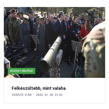
KÖZÉLET/BELFÖLD
Felkészültebb, mint valaha
SZERZŐ:
V-ÁR
2024. 01. 30. 21:22