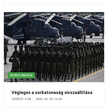
KÖZÉLET/BELFÖLD
Végleges a sorkatonaság visszaállítása
SZERZŐ:
V-ÁR
2024. 09. 20. 14:39