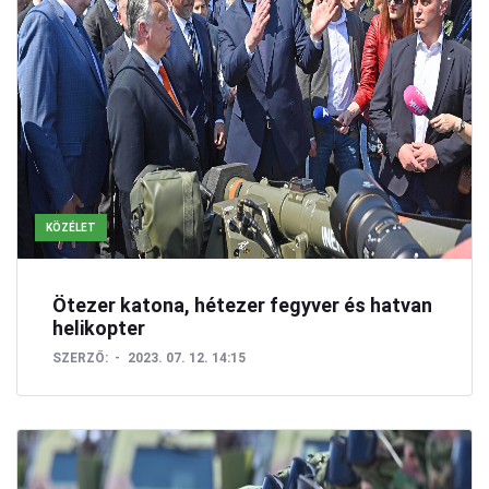
KÖZÉLET
Ötezer katona, hétezer fegyver és hatvan
helikopter
SZERZŐ:
2023. 07. 12. 14:15