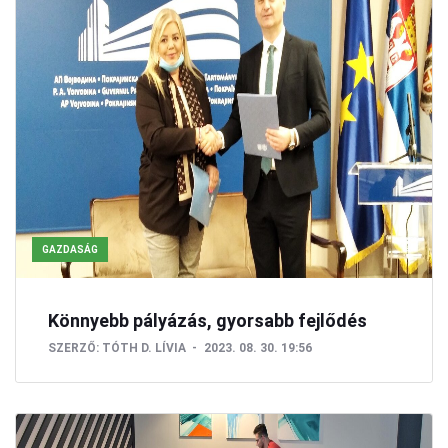
GAZDASÁG
Könnyebb pályázás, gyorsabb fejlődés
SZERZŐ:
TÓTH D. LÍVIA
2023. 08. 30. 19:56