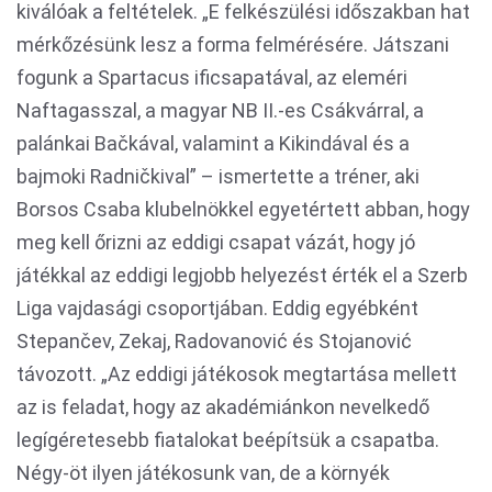
kiválóak a feltételek. „E felkészülési időszakban hat
mérkőzésünk lesz a forma felmérésére. Játszani
fogunk a Spartacus ificsapatával, az eleméri
Naftagasszal, a magyar NB II.-es Csákvárral, a
palánkai Bačkával, valamint a Kikindával és a
bajmoki Radničkival” – ismertette a tréner, aki
Borsos Csaba klubelnökkel egyetértett abban, hogy
meg kell őrizni az eddigi csapat vázát, hogy jó
játékkal az eddigi legjobb helyezést érték el a Szerb
Liga vajdasági csoportjában. Eddig egyébként
Stepančev, Zekaj, Radovanović és Stojanović
távozott. „Az eddigi játékosok megtartása mellett
az is feladat, hogy az akadémiánkon nevelkedő
legígéretesebb fiatalokat beépítsük a csapatba.
Négy-öt ilyen játékosunk van, de a környék