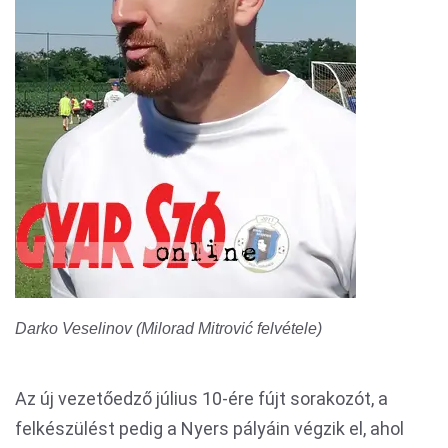
Darko Veselinov (Milorad Mitrović felvétele)
Az új vezetőedző július 10-ére fújt sorakozót, a
felkészülést pedig a Nyers pályáin végzik el, ahol