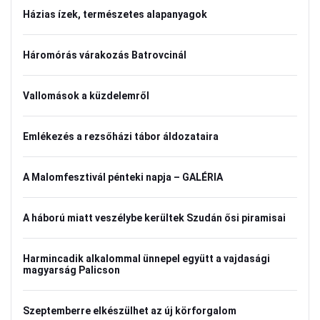
Házias ízek, természetes alapanyagok
Háromórás várakozás Batrovcinál
Vallomások a küzdelemről
Emlékezés a rezsőházi tábor áldozataira
A Malomfesztivál pénteki napja – GALÉRIA
A háború miatt veszélybe kerültek Szudán ősi piramisai
Harmincadik alkalommal ünnepel együtt a vajdasági
magyarság Palicson
Szeptemberre elkészülhet az új körforgalom