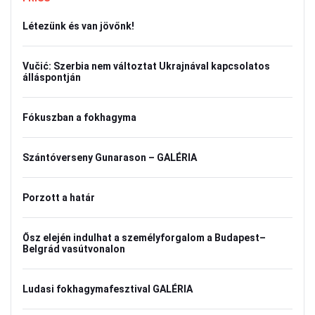
Létezünk és van jövőnk!
Vučić: Szerbia nem változtat Ukrajnával kapcsolatos
álláspontján
Fókuszban a fokhagyma
Szántóverseny Gunarason – GALÉRIA
Porzott a határ
Ősz elején indulhat a személyforgalom a Budapest–
Belgrád vasútvonalon
Ludasi fokhagymafesztival GALÉRIA