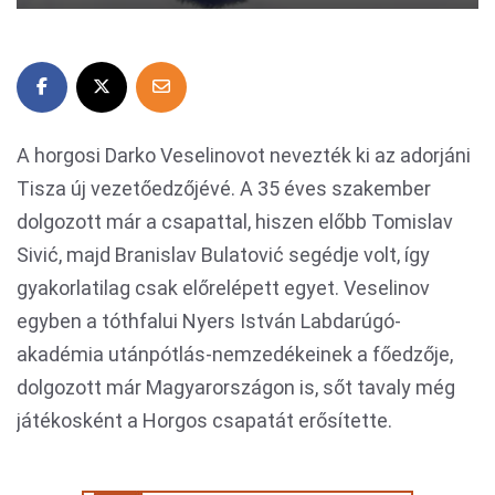
A horgosi Darko Veselinovot nevezték ki az adorjáni
Tisza új vezetőedzőjévé. A 35 éves szakember
dolgozott már a csapattal, hiszen előbb Tomislav
Sivić, majd Branislav Bulatović segédje volt, így
gyakorlatilag csak előrelépett egyet. Veselinov
egyben a tóthfalui Nyers István Labdarúgó-
akadémia utánpótlás-nemzedékeinek a főedzője,
dolgozott már Magyarországon is, sőt tavaly még
játékosként a Horgos csapatát erősítette.