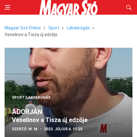
Magyar Szó Online
Sport
Labdarúgás
Veselinov a Tisza új edzője
SPORT/LABDARÚGÁS
ADORJÁN
Veselinov a Tisza új edzője
SZERZŐ:
M. M.
2023. JÚLIUS 4. 11:25