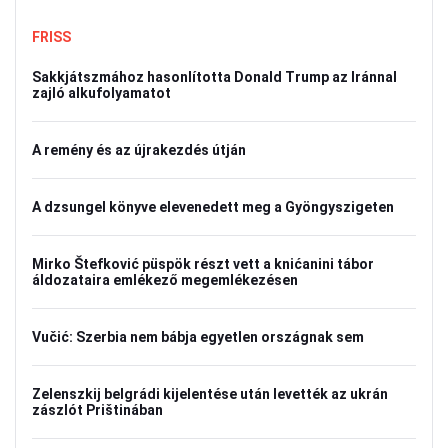
FRISS
Sakkjátszmához hasonlította Donald Trump az Iránnal
zajló alkufolyamatot
A remény és az újrakezdés útján
A dzsungel könyve elevenedett meg a Gyöngyszigeten
Mirko Štefković püspök részt vett a knićanini tábor
áldozataira emlékező megemlékezésen
Vučić: Szerbia nem bábja egyetlen országnak sem
Zelenszkij belgrádi kijelentése után levették az ukrán
zászlót Prištinában