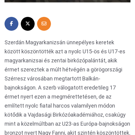
Szerdán Magyarkanizsán ünnepélyes keretek
között köszöntötték azt a nyolc U15-ös és U17-es
magyarkanizsai és zentai birkózópalántát, akik
érmet szereztek a múlt hétvégén a görögországi
Szérresz városában megtartott Balkán-
bajnokságon. A szerb válogatott eredetileg 17
érmet nyert ezen a megmérettetésen, de az
említett nyolc fiatal harcos valamilyen módon
kötődik a Vajdasági Birkózóakadémiához, csakúgy
mint a közelmúltban az U23-as Európa-bajnokságon
bronzot nyert Nagy Fanni, akit szintén köszöntöttek.