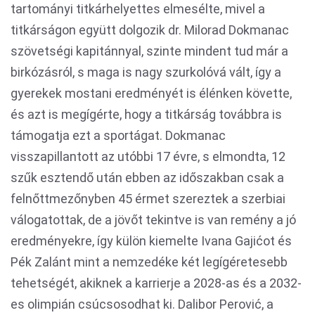
tartományi titkárhelyettes elmesélte, mivel a
titkárságon együtt dolgozik dr. Milorad Dokmanac
szövetségi kapitánnyal, szinte mindent tud már a
birkózásról, s maga is nagy szurkolóvá vált, így a
gyerekek mostani eredményét is élénken követte,
és azt is megígérte, hogy a titkárság továbbra is
támogatja ezt a sportágat. Dokmanac
visszapillantott az utóbbi 17 évre, s elmondta, 12
szűk esztendő után ebben az időszakban csak a
felnőttmezőnyben 45 érmet szereztek a szerbiai
válogatottak, de a jövőt tekintve is van remény a jó
eredményekre, így külön kiemelte Ivana Gajićot és
Pék Zalánt mint a nemzedéke két legígéretesebb
tehetségét, akiknek a karrierje a 2028-as és a 2032-
es olimpián csúcsosodhat ki. Dalibor Perović, a