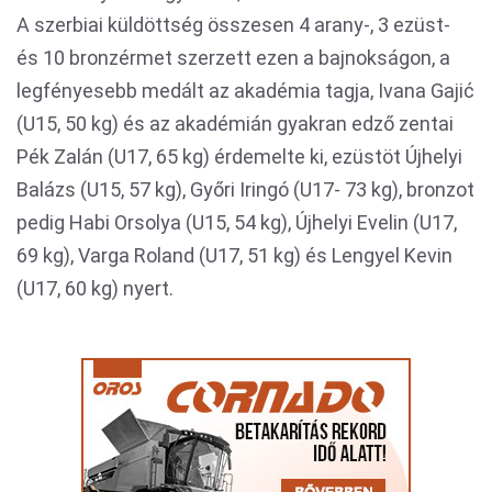
A szerbiai küldöttség összesen 4 arany-, 3 ezüst-
és 10 bronzérmet szerzett ezen a bajnokságon, a
legfényesebb medált az akadémia tagja, Ivana Gajić
(U15, 50 kg) és az akadémián gyakran edző zentai
Pék Zalán (U17, 65 kg) érdemelte ki, ezüstöt Újhelyi
Balázs (U15, 57 kg), Győri Iringó (U17- 73 kg), bronzot
pedig Habi Orsolya (U15, 54 kg), Újhelyi Evelin (U17,
69 kg), Varga Roland (U17, 51 kg) és Lengyel Kevin
(U17, 60 kg) nyert.