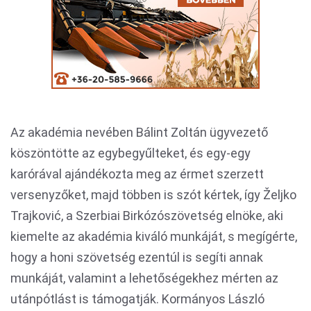
Az akadémia nevében Bálint Zoltán ügyvezető
köszöntötte az egybegyűlteket, és egy-egy
karórával ajándékozta meg az érmet szerzett
versenyzőket, majd többen is szót kértek, így Željko
Trajković, a Szerbiai Birkózószövetség elnöke, aki
kiemelte az akadémia kiváló munkáját, s megígérte,
hogy a honi szövetség ezentúl is segíti annak
munkáját, valamint a lehetőségekhez mérten az
utánpótlást is támogatják. Kormányos László