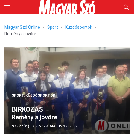
Magyar Szó Online
Sport
Küzdősportok
Remény a jövőre
SPORT/KÜZDŐSPORTOK
BIRKÓZÁS
Remény a jövőre
SZERZŐ:
(LI)
2023. MÁJUS 13. 8:55