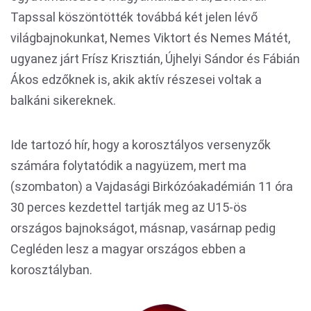
Tapssal köszöntötték továbbá két jelen lévő
világbajnokunkat, Nemes Viktort és Nemes Mátét,
ugyanez járt Frísz Krisztián, Újhelyi Sándor és Fábián
Ákos edzőknek is, akik aktív részesei voltak a
balkáni sikereknek.
Ide tartozó hír, hogy a korosztályos versenyzők
számára folytatódik a nagyüzem, mert ma
(szombaton) a Vajdasági Birkózóakadémián 11 óra
30 perces kezdettel tartják meg az U15-ös
országos bajnokságot, másnap, vasárnap pedig
Cegléden lesz a magyar országos ebben a
korosztályban.