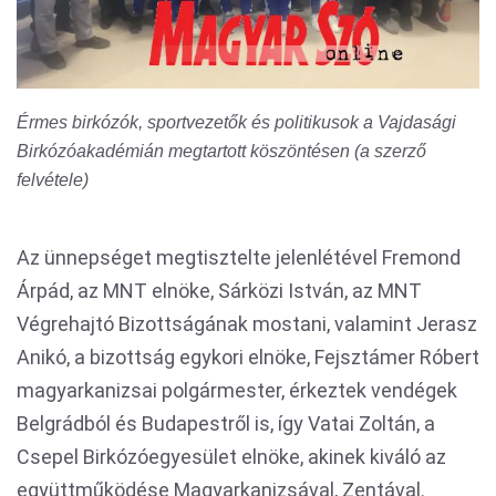
Érmes birkózók, sportvezetők és politikusok a Vajdasági
Birkózóakadémián megtartott köszöntésen (a szerző
felvétele)
Az ünnepséget megtisztelte jelenlétével Fremond
Árpád, az MNT elnöke, Sárközi István, az MNT
Végrehajtó Bizottságának mostani, valamint Jerasz
Anikó, a bizottság egykori elnöke, Fejsztámer Róbert
magyarkanizsai polgármester, érkeztek vendégek
Belgrádból és Budapestről is, így Vatai Zoltán, a
Csepel Birkózóegyesület elnöke, akinek kiváló az
együttműködése Magyarkanizsával, Zentával.