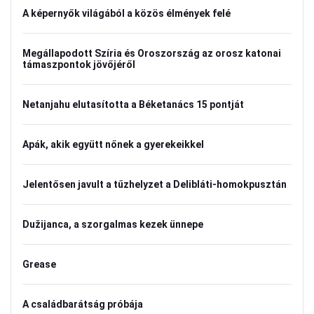
A képernyők világából a közös élmények felé
Megállapodott Szíria és Oroszország az orosz katonai
támaszpontok jövőjéről
Netanjahu elutasította a Béketanács 15 pontját
Apák, akik együtt nőnek a gyerekeikkel
Jelentősen javult a tűzhelyzet a Delibláti-homokpusztán
Dužijanca, a szorgalmas kezek ünnepe
Grease
A családbarátság próbája