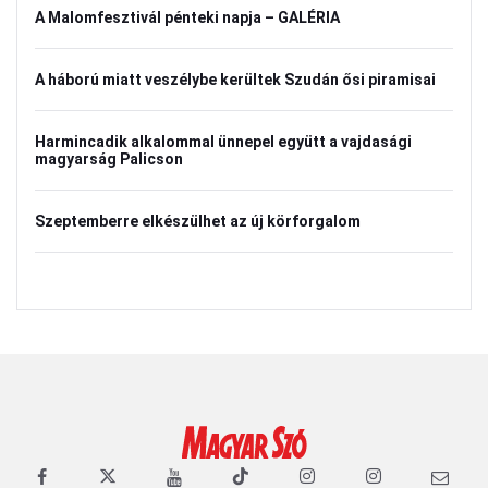
A Malomfesztivál pénteki napja – GALÉRIA
A háború miatt veszélybe kerültek Szudán ősi piramisai
Harmincadik alkalommal ünnepel együtt a vajdasági
magyarság Palicson
Szeptemberre elkészülhet az új körforgalom