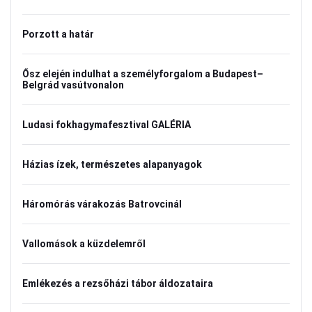
Porzott a határ
Ősz elején indulhat a személyforgalom a Budapest–
Belgrád vasútvonalon
Ludasi fokhagymafesztival GALÉRIA
Házias ízek, természetes alapanyagok
Háromórás várakozás Batrovcinál
Vallomások a küzdelemről
Emlékezés a rezsőházi tábor áldozataira