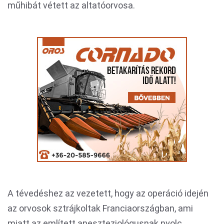
műhibát vétett az altatóorvosa.
A tévedéshez az vezetett, hogy az operáció idején
az orvosok sztrájkoltak Franciaországban, ami
miatt az említett aneszteziológusnak nyolc