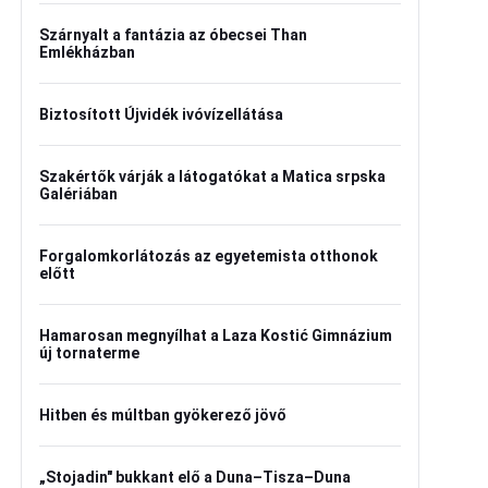
Szárnyalt a fantázia az óbecsei Than
Emlékházban
Biztosított Újvidék ivóvízellátása
Szakértők várják a látogatókat a Matica srpska
Galériában
Forgalomkorlátozás az egyetemista otthonok
előtt
Hamarosan megnyílhat a Laza Kostić Gimnázium
új tornaterme
Hitben és múltban gyökerező jövő
„Stojadin" bukkant elő a Duna–Tisza–Duna