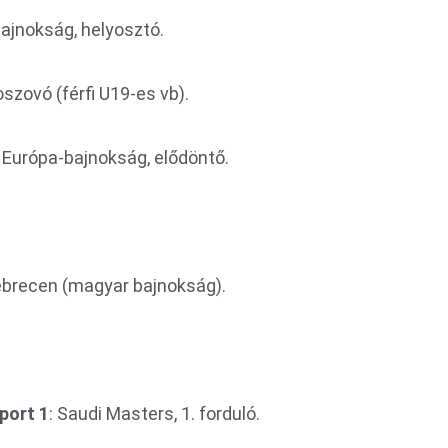
bajnokság, helyosztó.
zovó (férfi U19-es vb).
i Európa-bajnokság, elődöntő.
ebrecen (magyar bajnokság).
port 1
: Saudi Masters, 1. forduló.