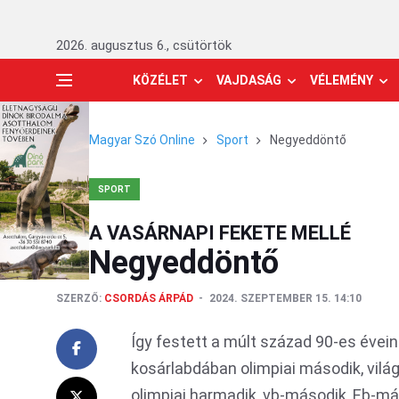
2026. augusztus 6., csütörtök
KÖZÉLET
VAJDASÁG
VÉLEMÉNY
Magyar Szó Online
Sport
Negyeddöntő
SPORT
A VASÁRNAPI FEKETE MELLÉ
Negyeddöntő
SZERZŐ:
CSORDÁS ÁRPÁD
2024. SZEPTEMBER 15. 14:10
Így festett a múlt század 90-es éveine
kosárlabdában olimpiai második, világ
olimpiai harmadik, vb-második, Eb-má