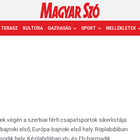
TERASZ
KULTÚRA
GAZDASÁG
SPORT
MELLÉKLETEK
k végén a szerbiai férfi csapatsportok sikerlistája:
bajnoki első, Európa-bajnoki első hely. Röplabdában
sodik hely. Kézilabdában vb- és Eb-harmadik,