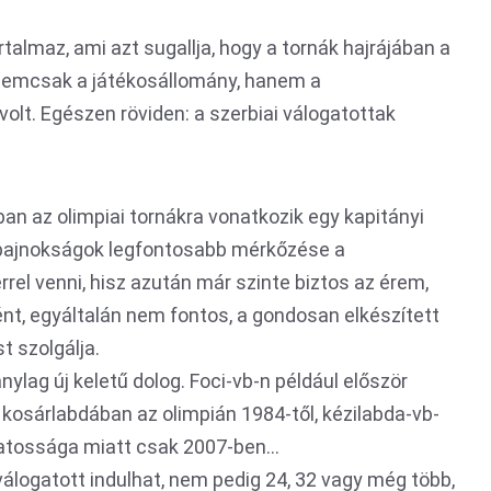
talmaz, ami azt sugallja, hogy a tornák hajrájában a
Nemcsak a játékosállomány, hanem a
volt. Egészen röviden: a szerbiai válogatottak
an az olimpiai tornákra vonatkozik egy kapitányi
 bajnokságok legfontosabb mérkőzése a
rrel venni, hisz azután már szinte biztos az érem,
ént, egyáltalán nem fontos, a gondosan elkészített
t szolgálja.
lag új keletű dolog. Foci-vb-n például először
 kosárlabdában az olimpián 1984-től, kézilabda-vb-
ozatossága miatt csak 2007-ben…
válogatott indulhat, nem pedig 24, 32 vagy még több,