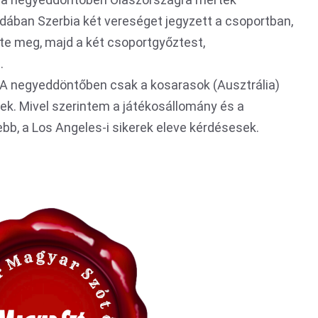
bdában Szerbia két vereséget jegyzett a csoportban,
e meg, majd a két csoportgyőztest,
.
t. A negyeddöntőben csak a kosarasok (Ausztrália)
tek. Mivel szerintem a játékosállomány és a
b, a Los Angeles-i sikerek eleve kérdésesek.