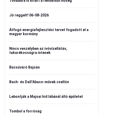
Továbbra is kitart a rendkívüli hőség
Jó reggelt! 06-08-2026
Átfogó energiafejlesztési tervet fogadott el a
magyar kormány
Nincs veszélyben az ivóvízellátás,
takarékosságra intenek
Búcsúváró Bajsán
Bach- és Dall’Abaco-művek csellón
Lebontják a Majsai híd lábánál álló épületet
Tombol a forróság