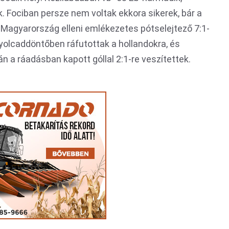
. Fociban persze nem voltak ekkora sikerek, bár a
a Magyarország elleni emlékezetes pótselejtező 7:1-
nyolcaddöntőben ráfutottak a hollandokra, és
tán a ráadásban kapott góllal 2:1-re veszítettek.