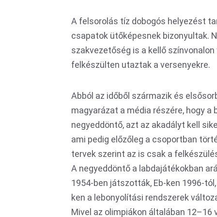
A felsorolás tíz dobogós helyezést tar
csapatok ütőképesnek bizonyultak. 
szakvezetőség is a kellő színvonalon 
felkészülten utaztak a versenyekre.
Abból az időből származik és elsősorb
magyarázat a média részére, hogy a
negyeddöntő, azt az akadályt kell sike
ami pedig előzőleg a csoportban tört
tervek szerint az is csak a felkészülés
A negyeddöntő a labdajátékokban arány
1954-ben játszották, Eb-ken 1996-tól,
ken a lebonyolítási rendszerek vált
Mivel az olimpiákon általában 12–16 