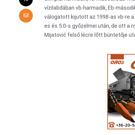
vízilabdában vb-harmadik, Eb-második
válogatott kijutott az 1998-as vb-re 
es és 5:0-s győzelmei után, de ott a 
Mijatović felső lécre lőtt büntetője u