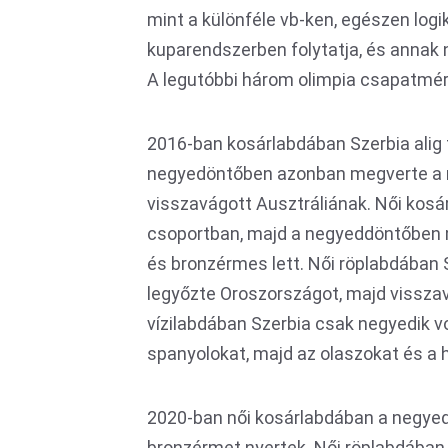
mint a különféle vb-ken, egészen logi
kuparendszerben folytatja, és annak na
A legutóbbi három olimpia csapatmér
2016-ban kosárlabdában Szerbia alig 
negyedöntőben azonban megverte a 
visszavágott Ausztráliának. Női kos
csoportban, majd a negyeddöntőben m
és bronzérmes lett. Női röplabdában
legyőzte Oroszországot, majd visszav
vízilabdában Szerbia csak negyedik v
spanyolokat, majd az olaszokat és a h
2020-ban női kosárlabdában a negyed
bronzérmet nyertek. Női röplabdába