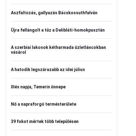
Aszfaltozás, gallyazás Bácskossuthfalván
Újra fellángolt a tűz a Delibláti-homokpusztán
A szerbiai lakosok kétharmada üzletláncokban
vásárol
A hatodik legszárazabb az idei július
Illés napja, Temerin ünnepe
Nő a napraforgó termésterülete
39 fokot mértek több településen