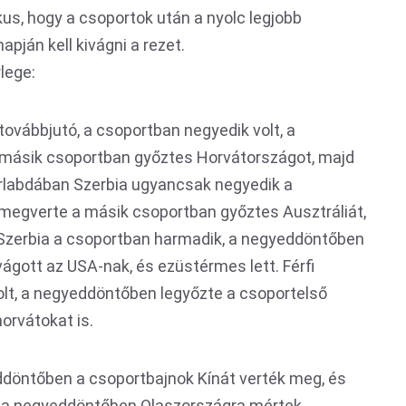
kus, hogy a csoportok után a nyolc legjobb
pján kell kivágni a rezet.
lege:
továbbjutó, a csoportban negyedik volt, a
másik csoportban győztes Horvátországot, majd
árlabdában Szerbia ugyancsak negyedik a
egverte a másik csoportban győztes Ausztráliát,
 Szerbia a csoportban harmadik, a negyeddöntőben
ágott az USA-nak, és ezüstérmes lett. Férfi
olt, a negyeddöntőben legyőzte a csoportelső
orvátokat is.
döntőben a csoportbajnok Kínát verték meg, és
n a negyeddöntőben Olaszországra mértek