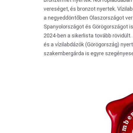
vereséget, és bronzot nyertek. Vízila
a negyeddöntőben Olaszországot vert
Spanyolországot és Görögországot is
2024-ben a sikerlista tovább rövidül
és a vízilabdázók (Görögország) nyer
szakembergárda is egyre szegényeseb