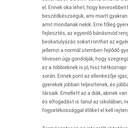
el. Ennek oka lehet, hogy kevesebbet 
beszédkészségük, ami miatt gyakran és
amit mondanak nekik. Erre főleg gyere
fejlesztés, az egyenlő bánásmód renge
beskatulyázás sokat ronthat az egyé
jellemzi a normál ütemben fejlődő gy
tévesen úgy gondolják, hogy szegregá
ez a többieknek is jó, hisz hétköznapi
során. Ennek pont az ellenkezője igaz,
gyerekek jobban teljesítenek, és jobb
társaik. Emellett az a diák, akinek v
és elfogadást is tanul az iskolában, n
fogyatékossággal élőket el kell rejten