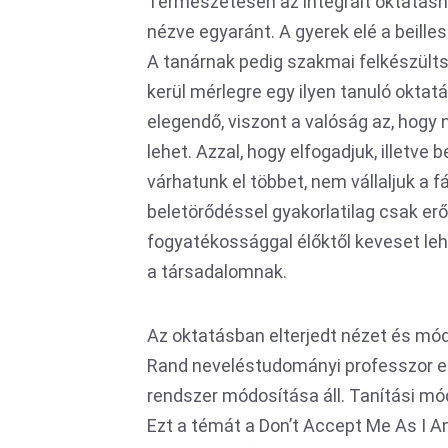
Természetesen az integrált oktatásna
nézve egyaránt. A gyerek elé a beilles
A tanárnak pedig szakmai felkészült
kerül mérlegre egy ilyen tanuló oktat
elegendő, viszont a valóság az, hogy
lehet. Azzal, hogy elfogadjuk, illetve
várhatunk el többet, nem vállaljuk a 
beletörődéssel gyakorlatilag csak erő
fogyatékossággal élőktől keveset lehe
a társadalomnak.
Az oktatásban elterjedt nézet és mó
Rand neveléstudományi professzor el
rendszer módosítása áll. Tanítási m
Ezt a témát a Don’t Accept Me As I A