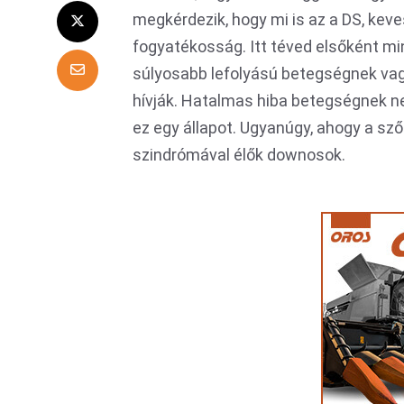
megkérdezik, hogy mi is az a DS, kev
fogyatékosság. Itt téved elsőként min
súlyosabb lefolyású betegségnek vag
hívják. Hatalmas hiba betegségnek ne
ez egy állapot. Ugyanúgy, ahogy a sz
szindrómával élők downosok.