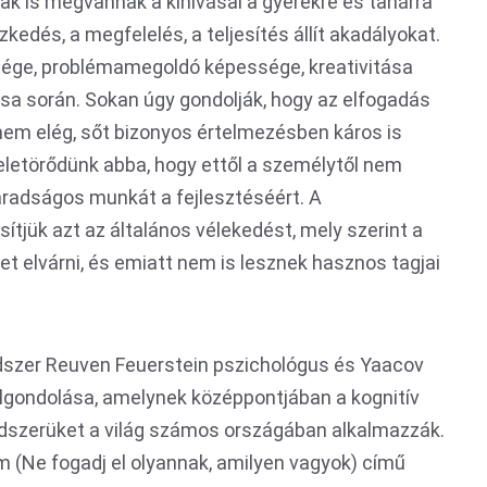
k is megvannak a kihívásai a gyerekre és tanárra
zkedés, a megfelelés, a teljesítés állít akadályokat.
sége, problémamegoldó képessége, kreativitása
ása során. Sokan úgy gondolják, hogy az elfogadás
 nem elég, sőt bizonyos értelmezésben káros is
 beletörődünk abba, hogy ettől a személytől nem
fáradságos munkát a fejlesztéséért. A
sítjük azt az általános vélekedést, mely szerint a
t elvárni, és emiatt nem is lesznek hasznos tagjai
dszer Reuven Feuerstein pszichológus és Yaacov
gondolása, amelynek középpontjában a kognitív
ódszerüket a világ számos országában alkalmazzák.
m (Ne fogadj el olyannak, amilyen vagyok) című