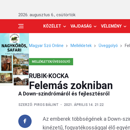
2026. augusztus 6., csütörtök
KÖZÉLET
VAJDASÁG
VÉLEMÉNY
Magyar Szó Online
Mellékletek
Üveggolyó
Fe
MELLÉKLETEK/ÜVEGGOLYÓ
RUBIK-KOCKA
Felemás zokniban
A Down-szindrómáról és fejlesztésről
SZERZŐ:
PIROS BÁLINT
2021. ÁPRILIS 14. 21:22
Az emberek többségének a Down-szind
kinézetű, fogyatékossággal élő egyén 