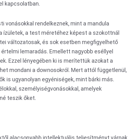
el kapcsolatban.
ti vonásokkal rendelkeznek, mint a mandula
 ízületek, a test méretéhez képest a szokottnál
etei változatosak, és sok esetben megfigyelhető
 értelmi lemaradás. Emellett nagyobb eséllyel
k. Ezzel lényegében ki is merítettük azokat a
ehet mondani a downosokról. Mert attól függetlenül,
, ők is ugyanolyan egyéniségek, mint bárki más.
célokkal, személyiségvonásokkal, amelyek
é teszik őket.
ől alacsonyabb intellektuális teljesítményt várnak