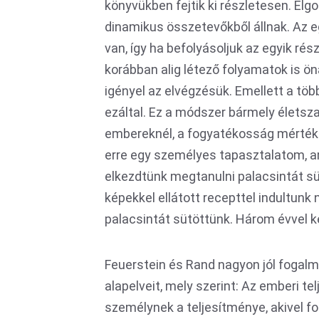
könyvükben fejtik ki részletesen. Elg
dinamikus összetevőkből állnak. Az 
van, így ha befolyásoljuk az egyik ré
korábban alig létező folyamatok is ö
igényel az elvégzésük. Emellett a több
ezáltal. Ez a módszer bármely életsza
embereknél, a fogyatékosság mértéké
erre egy személyes tapasztalatom, a
elkezdtünk megtanulni palacsintát süt
képekkel ellátott recepttel indultunk
palacsintát sütöttünk. Három évvel ké
Feuerstein és Rand nagyon jól fogal
alapelveit, mely szerint: Az emberi t
személynek a teljesítménye, akivel f