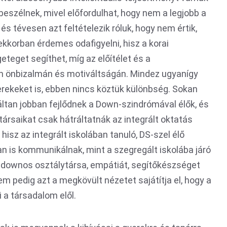
beszélnek, mivel előfordulhat, hogy nem a legjobb a
 tévesen azt feltételezik róluk, hogy nem értik,
kkorban érdemes odafigyelni, hisz a korai
teget segíthet, míg az előítélet és a
n önbizalmán és motiváltságán. Mindez ugyanígy
erekeket is, ebben nincs köztük különbség. Sokan
ltan jobban fejlődnek a Down-szindrómával élők, és
 társaikat csak hátráltatnák az integrált oktatás
 hisz az integrált iskolában tanuló, DS-szel élő
an is kommunikálnak, mint a szegregált iskolába járó
an downos osztálytársa, empátiát, segítőkészséget
em pedig azt a megkövült nézetet sajátítja el, hogy a
i a társadalom elől.