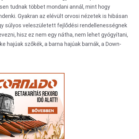
esen tudnak többet mondani annál, mint hogy
denki. Gyakran az elévült orvosi nézetek is hibásan
y súlyos veleszületett fejlődési rendellenességnek
vezni, hisz ez nem egy nátha, nem lehet gyógyítani,
őke hajúak szőkék, a barna hajúak barnák, a Down-