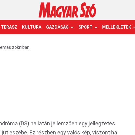
TERASZ
KULTÚRA
GAZDASÁG
SPORT
MELLÉKLETEK
lemás zokniban
róma (DS) hallatán jellemzően egy jellegzetes
jut eszébe. Ez részben egy valós kép, viszont ha