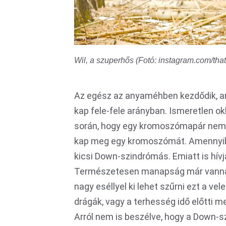
Wil, a szuperhős (Fotó: instagram.com/tha
Az egész az anyaméhben kezdődik, a
kap fele-fele arányban. Ismeretlen ok
során, hogy egy kromoszómapár nem vá
kap meg egy kromoszómát. Amennyiben
kicsi Down-szindrómás. Emiatt is hí
Természetesen manapság már vannak 
nagy eséllyel ki lehet szűrni ezt a ve
drágák, vagy a terhesség idő előtt
Arról nem is beszélve, hogy a Down-