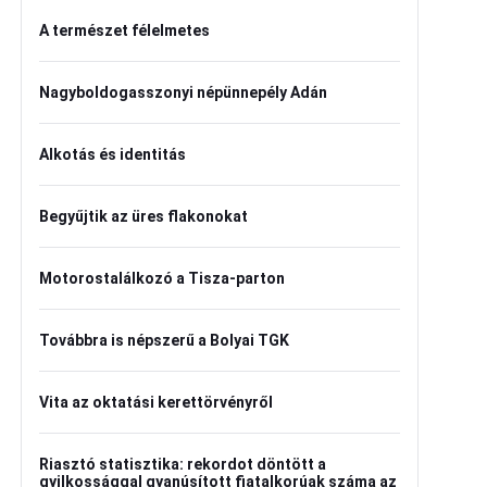
A természet félelmetes
Nagyboldogasszonyi népünnepély Adán
Alkotás és identitás
Begyűjtik az üres flakonokat
Motorostalálkozó a Tisza-parton
Továbbra is népszerű a Bolyai TGK
Vita az oktatási kerettörvényről
Riasztó statisztika: rekordot döntött a
gyilkossággal gyanúsított fiatalkorúak száma az