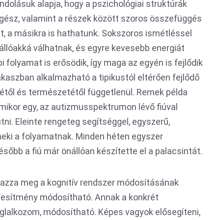
ondolásuk alapja, hogy a pszichológiai struktúrák
egész, valamint a részek között szoros összefüggés
szt, a másikra is hathatunk. Sokszoros ismétléssel
nállóakká válhatnak, és egyre kevesebb energiát
i folyamat is erősödik, így maga az egyén is fejlődik
kaszban alkalmazható a tipikustól eltérően fejlődő
től és természetétől függetlenül. Remek példa
mikor egy, az autizmusspektrumon lévő fiúval
ni. Eleinte rengeteg segítséggel, egyszerű,
 neki a folyamatnak. Minden héten egyszer
sőbb a fiú már önállóan készítette el a palacsintát.
mazza meg a kognitív rendszer módosításának
eljesítmény módosítható. Annak a konkrét
oglalkozom, módosítható. Képes vagyok elősegíteni,