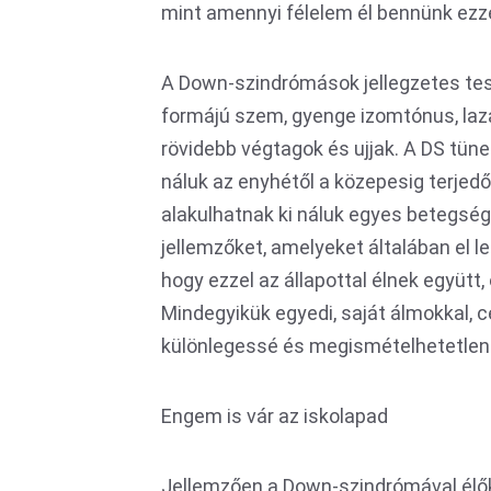
mint amennyi félelem él bennünk ezz
A Down-szindrómások jellegzetes tes
formájú szem, gyenge izomtónus, laza
rövidebb végtagok és ujjak. A DS tün
náluk az enyhétől a közepesig terjedő
alakulhatnak ki náluk egyes betegsége
jellemzőket, amelyeket általában el l
hogy ezzel az állapottal élnek együtt
Mindegyikük egyedi, saját álmokkal, 
különlegessé és megismételhetetlenn
Engem is vár az iskolapad
Jellemzően a Down-szindrómával élőkt