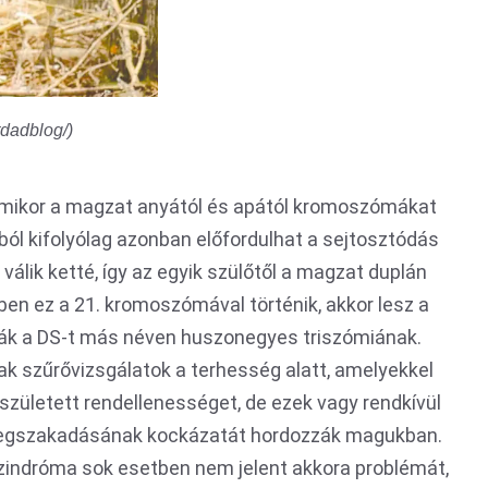
tdadblog/)
mikor a magzat anyától és apától kromoszómákat
ból kifolyólag azonban előfordulhat a sejtosztódás
lik ketté, így az egyik szülőtől a magzat duplán
 ez a 21. kromoszómával történik, akkor lesz a
vják a DS-t más néven huszonegyes triszómiának.
szűrővizsgálatok a terhesség alatt, amelyekkel
leszületett rendellenességet, de ezek vagy rendkívül
i megszakadásának kockázatát hordozzák magukban.
szindróma sok esetben nem jelent akkora problémát,