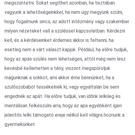
megszüntetni. Sokat segíthet azonban, ha tisztában
vagyunk a lehetőségeinkkel, ha nem úgy megyünk szülni,
hogy fogalmunk sincs, az adott intézmény vagy szakember
milyen nézeteket vall a szüléssel kapcsolatban. Kérdezni
kell, és a kérdéseinket érdemes akkor is feltenni, ha
esetleg nem a várt választ kapjuk. Például, ha előre tudjuk,
hogy az apás szülés nem lehetséges, attól még nem lesz
kevésbé kellemetlen a tény, viszont megspóroljuk
magunknak a sokkot, ami akkor érne bennünket, ha a
szülőszobából tessékelnék ki, vagy egyáltalán be sem
engednék az apát. Ha előre tudjuk, van időnk lelkileg és
mentálisan felkészülni arra, hogy az apa egyébként igen
jelentős lelki támogató ereje nélkül kell világra hoznunk a
gyermekünket.