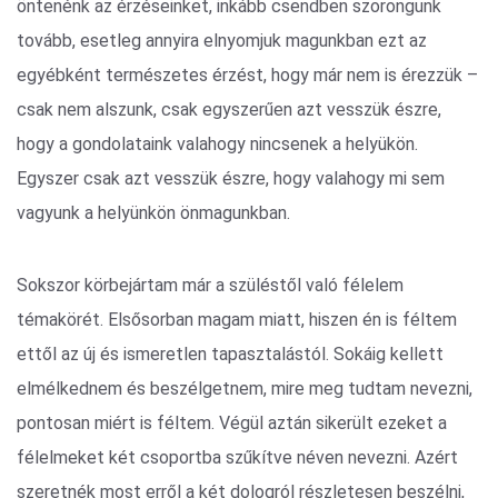
öntenénk az érzéseinket, inkább csendben szorongunk
tovább, esetleg annyira elnyomjuk magunkban ezt az
egyébként természetes érzést, hogy már nem is érezzük –
csak nem alszunk, csak egyszerűen azt vesszük észre,
hogy a gondolataink valahogy nincsenek a helyükön.
Egyszer csak azt vesszük észre, hogy valahogy mi sem
vagyunk a helyünkön önmagunkban.
Sokszor körbejártam már a szüléstől való félelem
témakörét. Elsősorban magam miatt, hiszen én is féltem
ettől az új és ismeretlen tapasztalástól. Sokáig kellett
elmélkednem és beszélgetnem, mire meg tudtam nevezni,
pontosan miért is féltem. Végül aztán sikerült ezeket a
félelmeket két csoportba szűkítve néven nevezni. Azért
szeretnék most erről a két dologról részletesen beszélni,