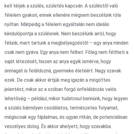
kell térjek a szülés, születés kapcsán. A szüléstől való
félelem gyakori, ennek ellenére mégsem beszélünk róla
nyíltan. Márpedig a félelem egyáltalán nem ideális
kiindulópontja a szülésnek. Nem beszélünk arról, hogy
félünk, mert tartunk a megbélyegzéstől – egy anya minden
csak nem gyáva. Egy anya nem félhet. Főleg nem féltheti a
saját létezését, hiszen az anya egyik ismérve, hogy
önmagát is feláldozná, gyermeke életéért. Nagy szavak
ezek. De csak akkor értjük meg igazán a mögöttes
jelentést, mikor az a szóban forgó önfeláldozás valós
lehetőség – például, mikor tudatosul bennünk, hogy legyen
a szülés bármilyen csodálatos, természetes folyamat,
mégiscsak egy fájdalmas, és ugyan ritkán, de potenciálisan
veszélyes dolog. És akkor ahelyett, hogy szavakba