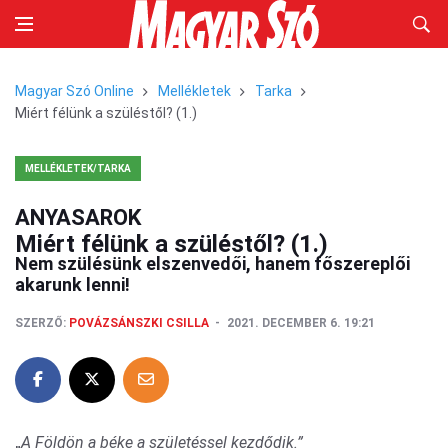
Magyar Szó Online
Mellékletek
Tarka
Miért félünk a szüléstől? (1.)
MELLÉKLETEK/TARKA
ANYASAROK
Miért félünk a szüléstől? (1.)
Nem szülésünk elszenvedői, hanem főszereplői
akarunk lenni!
SZERZŐ:
POVÁZSÁNSZKI CSILLA
2021. DECEMBER 6. 19:21
„
A Földön a béke a születéssel kezdődik.”