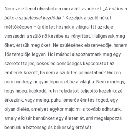
Nem véletlenül olvasható a cím alatt az idézet:
„A Földön a
béke a születéssel kezdődik.”
Kezeljük a szülő nőket
méltóképpen – új életet hoznak a világra. Itt az ideje
visszaadni a szülő nő kezébe az irányítást. Hallgassuk meg
őket, értsük meg őket. Ne szülésének elszenvedője, hanem
főszereplője legyen. Hol máshol alapozhatnánk meg egy
szeretetteljes, békés és bensőséges kapcsolatot az
emberek között, ha nem a születés pillanatában? Hiszen
nem mindegy, hogyan lépünk ebbe a világba. Nem mindegy,
hogy hideg, kapkodó, rutin feladatot teljesítő kezek közé
érkezünk, vagy meleg, puha, ismerős érintés fogad, egy
olyan ölelés, amelyet egykor majd mi is tovább adhatunk,
amely elkísér bennünket egy életen át, ami megalapozza
bennünk a biztonság és békesség érzését.