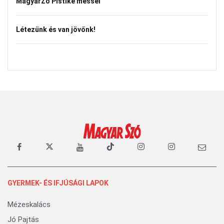
MagyarZó Pistike messéi
Létezünk és van jövőnk!
GYERMEK- ÉS IFJÚSÁGI LAPOK
Mézeskalács
Jó Pajtás