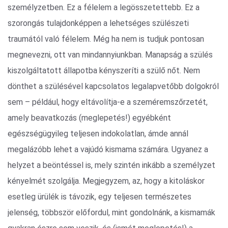
személyzetben. Ez a félelem a legösszetettebb. Ez a
szorongás tulajdonképpen a lehetséges szülészeti
traumától való félelem. Még ha nem is tudjuk pontosan
megnevezni, ott van mindannyiunkban. Manapság a szülés
kiszolgáltatott állapotba kényszeríti a szülő nőt. Nem
dönthet a szülésével kapcsolatos legalapvetőbb dolgokról
sem – például, hogy eltávolítja-e a szeméremszőrzetét,
amely beavatkozás (meglepetés!) egyébként
egészségügyileg teljesen indokolatlan, ámde annál
megalázóbb lehet a vajúdó kismama számára. Ugyanez a
helyzet a beöntéssel is, mely szintén inkább a személyzet
kényelmét szolgálja. Megjegyzem, az, hogy a kitoláskor
esetleg ürülék is távozik, egy teljesen természetes
jelenség, többször előfordul, mint gondolnánk, a kismamák