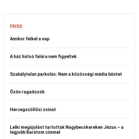
FRISS
Amikor felkel a nap
A ház hátsó falára nem figyeltek
Szabálytalan parkolás: Nem a közösségi média büntet
Özön ragadozók
Hercegszöllősi zsinat
Lelki megújulást tartottak Nagybecskereken Jézus – a
legjobb Barátom címmel