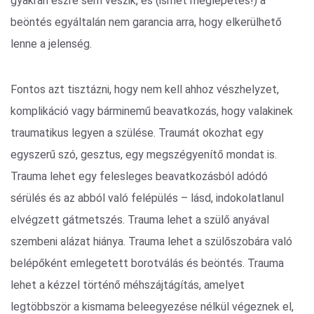
gyakran észre sem veszik, és (ismét meglepetés!) a
beöntés egyáltalán nem garancia arra, hogy elkerülhető
lenne a jelenség.
Fontos azt tisztázni, hogy nem kell ahhoz vészhelyzet,
komplikáció vagy bárminemű beavatkozás, hogy valakinek
traumatikus legyen a szülése. Traumát okozhat egy
egyszerű szó, gesztus, egy megszégyenítő mondat is.
Trauma lehet egy felesleges beavatkozásból adódó
sérülés és az abból való felépülés – lásd, indokolatlanul
elvégzett gátmetszés. Trauma lehet a szülő anyával
szembeni alázat hiánya. Trauma lehet a szülőszobára való
belépőként emlegetett borotválás és beöntés. Trauma
lehet a kézzel történő méhszájtágítás, amelyet
legtöbbször a kismama beleegyezése nélkül végeznek el,