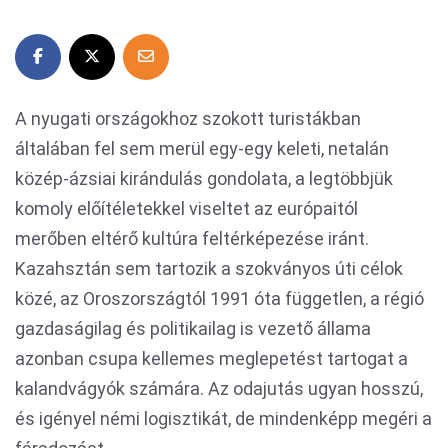
A nyugati országokhoz szokott turistákban
általában fel sem merül egy-egy keleti, netalán
közép-ázsiai kirándulás gondolata, a legtöbbjük
komoly előítéletekkel viseltet az európaitól
merőben eltérő kultúra feltérképezése iránt.
Kazahsztán sem tartozik a szokványos úti célok
közé, az Oroszországtól 1991 óta független, a régió
gazdaságilag és politikailag is vezető állama
azonban csupa kellemes meglepetést tartogat a
kalandvágyók számára. Az odajutás ugyan hosszú,
és igényel némi logisztikát, de mindenképp megéri a