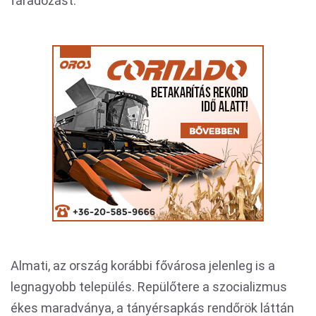
fáradozást.
Almati, az ország korábbi fővárosa jelenleg is a
legnagyobb település. Repülőtere a szocializmus
ékes maradványa, a tányérsapkás rendőrök láttán