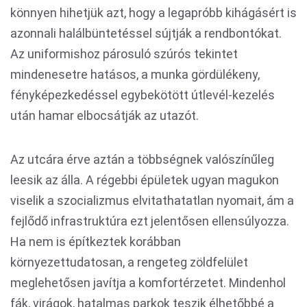
könnyen hihetjük azt, hogy a legapróbb kihágásért is
azonnali halálbüntetéssel sújtják a rendbontókat.
Az uniformishoz párosuló szúrós tekintet
mindenesetre hatásos, a munka gördülékeny,
fényképezkedéssel egybekötött útlevél-kezelés
után hamar elbocsátják az utazót.
Az utcára érve aztán a többségnek valószínűleg
leesik az álla. A régebbi épületek ugyan magukon
viselik a szocializmus elvitathatatlan nyomait, ám a
fejlődő infrastruktúra ezt jelentősen ellensúlyozza.
Ha nem is építkeztek korábban
környezettudatosan, a rengeteg zöldfelület
meglehetősen javítja a komfortérzetet. Mindenhol
fák, virágok, hatalmas parkok teszik élhetőbbé a