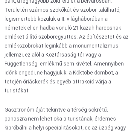
park, a legnagyobb zöldfelület a belvárosban.
Területén számos szökőkút és szobor található,
legismertebb közülük a II. világháborúban a
németek ellen hadba vonuló 21 kazah harcosnak
emléket állító szoboregyüttes. Az építészetet és az
emlékszobrokat leginkább a monumentalizmus
jellemzi, ez alól a Köztársaság tér vagy a
Függetlenségi emlékmű sem kivétel. Amennyiben
időnk engedi, ne hagyjuk ki a Köktöbe dombot, a
tetején óriáskerék és egyéb attrakció várja a
turistákat.
Gasztronómiáját tekintve a térség sokrétű,
panaszra nem lehet oka a turistának, érdemes
kipróbálni a helyi specialitásokat, de az üzbég vagy