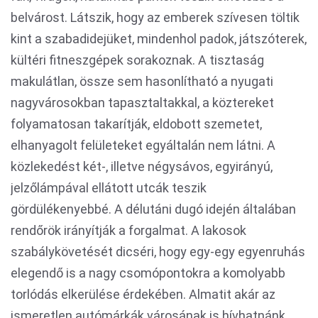
belvárost. Látszik, hogy az emberek szívesen töltik
kint a szabadidejüket, mindenhol padok, játszóterek,
kültéri fitneszgépek sorakoznak. A tisztaság
makulátlan, össze sem hasonlítható a nyugati
nagyvárosokban tapasztaltakkal, a köztereket
folyamatosan takarítják, eldobott szemetet,
elhanyagolt felületeket egyáltalán nem látni. A
közlekedést két-, illetve négysávos, egyirányú,
jelzőlámpával ellátott utcák teszik
gördülékenyebbé. A délutáni dugó idején általában
rendőrök irányítják a forgalmat. A lakosok
szabálykövetését dicséri, hogy egy-egy egyenruhás
elegendő is a nagy csomópontokra a komolyabb
torlódás elkerülése érdekében. Almatit akár az
ismeretlen autómárkák városának is hívhatnánk,