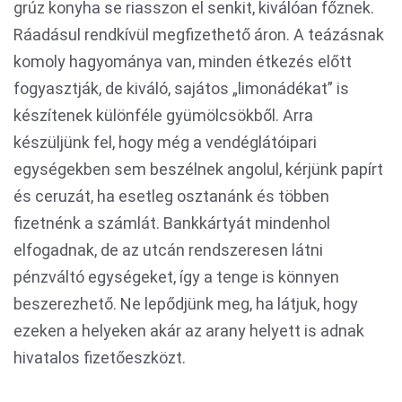
grúz konyha se riasszon el senkit, kiválóan főznek.
Ráadásul rendkívül megfizethető áron. A teázásnak
komoly hagyománya van, minden étkezés előtt
fogyasztják, de kiváló, sajátos „limonádékat” is
készítenek különféle gyümölcsökből. Arra
készüljünk fel, hogy még a vendéglátóipari
egységekben sem beszélnek angolul, kérjünk papírt
és ceruzát, ha esetleg osztanánk és többen
fizetnénk a számlát. Bankkártyát mindenhol
elfogadnak, de az utcán rendszeresen látni
pénzváltó egységeket, így a tenge is könnyen
beszerezhető. Ne lepődjünk meg, ha látjuk, hogy
ezeken a helyeken akár az arany helyett is adnak
hivatalos fizetőeszközt.