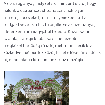
Az ország anyagi helyzetéről mindent elárul, hogy
nálunk a csatornázáshoz használnak olyan
átmérőjű csöveket, mint amilyenekben ott a
földgázt vezetik a házfalon, illetve az üzemanyag
literenkénti ára nagyjából fél euró. Kazahsztán
számlájára leginkább csak a nehezebb
megközelíthetőség róható, méltatlanul esik ki a
közkedvelt célpontok közül, ha lehetőségünk adódik
rá, mindenképp látogassunk el az országba.