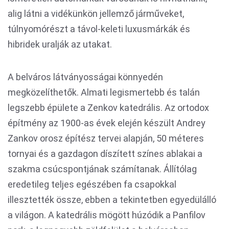
alig látni a vidékünkön jellemző járműveket,
túlnyomórészt a távol-keleti luxusmárkák és
hibridek uralják az utakat.
A belváros látványosságai könnyedén
megközelíthetők. Almati legismertebb és talán
legszebb épülete a Zenkov katedrális. Az ortodox
építmény az 1900-as évek elején készült Andrey
Zankov orosz építész tervei alapján, 50 méteres
tornyai és a gazdagon díszített színes ablakai a
szakma csúcspontjának számítanak. Állítólag
eredetileg teljes egészében fa csapokkal
illesztették össze, ebben a tekintetben egyedülálló
a világon. A katedrális mögött húzódik a Panfilov