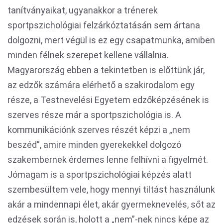
tanítványaikat, ugyanakkor a trénerek
sportpszichológiai felzárkóztatásán sem ártana
dolgozni, mert végül is ez egy csapatmunka, amiben
minden félnek szerepet kellene vállalnia.
Magyarország ebben a tekintetben is előttünk jár,
az edzők számára elérhető a szakirodalom egy
része, a Testnevelési Egyetem edzőképzésének is
szerves része már a sportpszichológia is. A
kommunikációnk szerves részét képzi a „nem
beszéd”, amire minden gyerekekkel dolgozó
szakembernek érdemes lenne felhívni a figyelmét.
Jómagam is a sportpszichológiai képzés alatt
szembesültem vele, hogy mennyi tiltást használunk
akár a mindennapi élet, akár gyermeknevelés, sőt az
edzések során is, holott a „nem”-nek nincs képe az