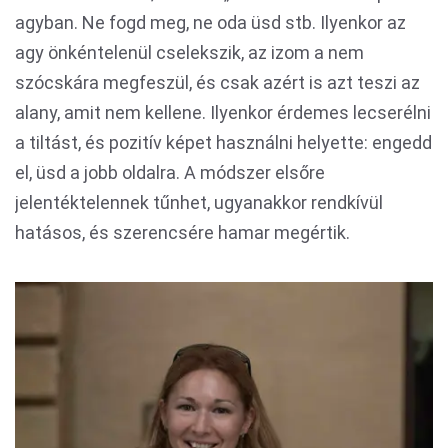
agyban. Ne fogd meg, ne oda üsd stb. Ilyenkor az
agy önkéntelenül cselekszik, az izom a nem
szócskára megfeszül, és csak azért is azt teszi az
alany, amit nem kellene. Ilyenkor érdemes lecserélni
a tiltást, és pozitív képet használni helyette: engedd
el, üsd a jobb oldalra. A módszer elsőre
jelentéktelennek tűnhet, ugyanakkor rendkívül
hatásos, és szerencsére hamar megértik.