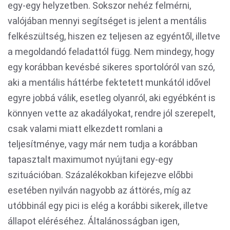
egy-egy helyzetben. Sokszor nehéz felmérni,
valójában mennyi segítséget is jelent a mentális
felkészültség, hiszen ez teljesen az egyéntől, illetve
a megoldandó feladattól függ. Nem mindegy, hogy
egy korábban kevésbé sikeres sportolóról van szó,
aki a mentális háttérbe fektetett munkától idővel
egyre jobbá válik, esetleg olyanról, aki egyébként is
könnyen vette az akadályokat, rendre jól szerepelt,
csak valami miatt elkezdett romlani a
teljesítménye, vagy már nem tudja a korábban
tapasztalt maximumot nyújtani egy-egy
szituációban. Százalékokban kifejezve előbbi
esetében nyilván nagyobb az áttörés, míg az
utóbbinál egy pici is elég a korábbi sikerek, illetve
állapot eléréséhez. Általánosságban igen,