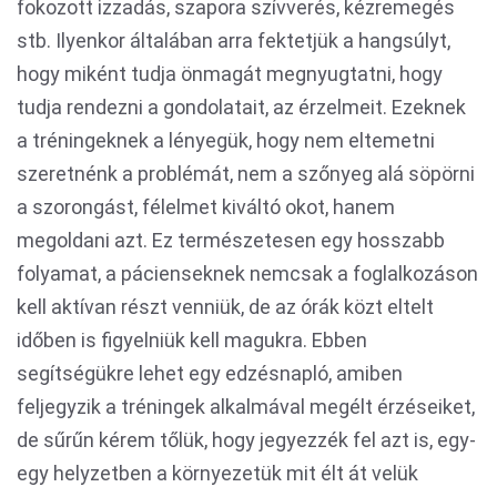
fokozott izzadás, szapora szívverés, kézremegés
stb. Ilyenkor általában arra fektetjük a hangsúlyt,
hogy miként tudja önmagát megnyugtatni, hogy
tudja rendezni a gondolatait, az érzelmeit. Ezeknek
a tréningeknek a lényegük, hogy nem eltemetni
szeretnénk a problémát, nem a szőnyeg alá söpörni
a szorongást, félelmet kiváltó okot, hanem
megoldani azt. Ez természetesen egy hosszabb
folyamat, a pácienseknek nemcsak a foglalkozáson
kell aktívan részt venniük, de az órák közt eltelt
időben is figyelniük kell magukra. Ebben
segítségükre lehet egy edzésnapló, amiben
feljegyzik a tréningek alkalmával megélt érzéseiket,
de sűrűn kérem tőlük, hogy jegyezzék fel azt is, egy-
egy helyzetben a környezetük mit élt át velük