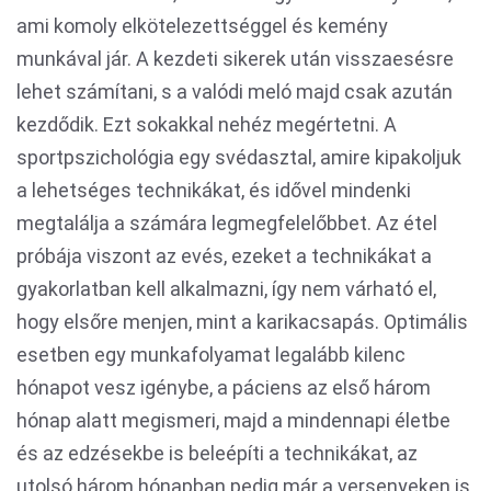
ami komoly elkötelezettséggel és kemény
munkával jár. A kezdeti sikerek után visszaesésre
lehet számítani, s a valódi meló majd csak azután
kezdődik. Ezt sokakkal nehéz megértetni. A
sportpszichológia egy svédasztal, amire kipakoljuk
a lehetséges technikákat, és idővel mindenki
megtalálja a számára legmegfelelőbbet. Az étel
próbája viszont az evés, ezeket a technikákat a
gyakorlatban kell alkalmazni, így nem várható el,
hogy elsőre menjen, mint a karikacsapás. Optimális
esetben egy munkafolyamat legalább kilenc
hónapot vesz igénybe, a páciens az első három
hónap alatt megismeri, majd a mindennapi életbe
és az edzésekbe is beleépíti a technikákat, az
utolsó három hónapban pedig már a versenyeken is