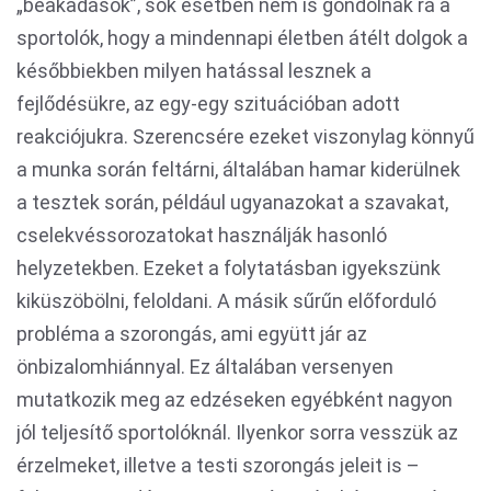
„beakadások”, sok esetben nem is gondolnak rá a
sportolók, hogy a mindennapi életben átélt dolgok a
későbbiekben milyen hatással lesznek a
fejlődésükre, az egy-egy szituációban adott
reakciójukra. Szerencsére ezeket viszonylag könnyű
a munka során feltárni, általában hamar kiderülnek
a tesztek során, például ugyanazokat a szavakat,
cselekvéssorozatokat használják hasonló
helyzetekben. Ezeket a folytatásban igyekszünk
kiküszöbölni, feloldani. A másik sűrűn előforduló
probléma a szorongás, ami együtt jár az
önbizalomhiánnyal. Ez általában versenyen
mutatkozik meg az edzéseken egyébként nagyon
jól teljesítő sportolóknál. Ilyenkor sorra vesszük az
érzelmeket, illetve a testi szorongás jeleit is –