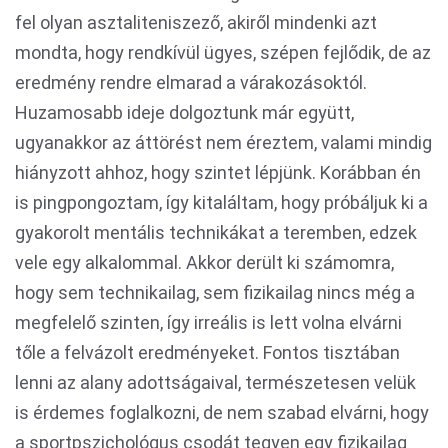
fel olyan asztaliteniszező, akiről mindenki azt
mondta, hogy rendkívül ügyes, szépen fejlődik, de az
eredmény rendre elmarad a várakozásoktól.
Huzamosabb ideje dolgoztunk már együtt,
ugyanakkor az áttörést nem éreztem, valami mindig
hiányzott ahhoz, hogy szintet lépjünk. Korábban én
is pingpongoztam, így kitaláltam, hogy próbáljuk ki a
gyakorolt mentális technikákat a teremben, edzek
vele egy alkalommal. Akkor derült ki számomra,
hogy sem technikailag, sem fizikailag nincs még a
megfelelő szinten, így irreális is lett volna elvárni
tőle a felvázolt eredményeket. Fontos tisztában
lenni az alany adottságaival, természetesen velük
is érdemes foglalkozni, de nem szabad elvárni, hogy
a sportpszichológus csodát tegyen egy fizikailag