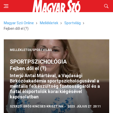
Magyar Szó Online
Mellékletek
Sportvilág
Fejben dől el (?)
MELLÉKLETEK/SPORTVILÁG
SPORTPSZICHOLÓGIA
Fejben dől el (?)
Interjú Antal Mártával, a Vajdasági
Birkózóakadémia sportpszichológusával a
mentális felkészültség fontosságáról és a
fiatal élsportolók korai kiégésével
kapcsolatban
SZERZŐ:
ERŐS KINCSES KRISZTINA
2023. JÚLIUS 27. 20:11