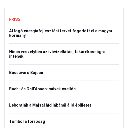
FRISS
Átfogó energiafejlesztési tervet fogadott el a magyar
kormány
Nincs veszélyben az ivóvízellátás, takarékosságra
intenek
Búcsúváró Bajsán
Bach- és Dall’Abaco-művek csellón
Lebontják a Majsai híd lábánál álló épületet
Tombol a forróság