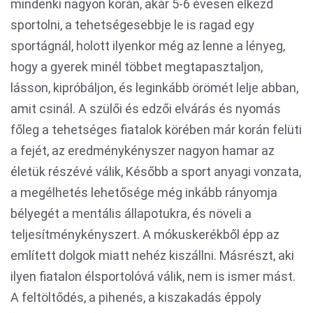
mindenki nagyon korán, akár 5-6 évesen elkezd
sportolni, a tehetségesebbje le is ragad egy
sportágnál, holott ilyenkor még az lenne a lényeg,
hogy a gyerek minél többet megtapasztaljon,
lásson, kipróbáljon, és leginkább örömét lelje abban,
amit csinál. A szülői és edzői elvárás és nyomás
főleg a tehetséges fiatalok körében már korán felüti
a fejét, az eredménykényszer nagyon hamar az
életük részévé válik, Később a sport anyagi vonzata,
a megélhetés lehetősége még inkább rányomja
bélyegét a mentális állapotukra, és növeli a
teljesítménykényszert. A mókuskerékből épp az
említett dolgok miatt nehéz kiszállni. Másrészt, aki
ilyen fiatalon élsportolóvá válik, nem is ismer mást.
A feltöltődés, a pihenés, a kiszakadás éppoly