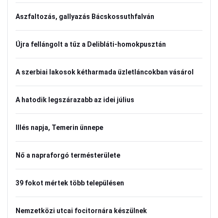
Aszfaltozás, gallyazás Bácskossuthfalván
Újra fellángolt a tűz a Delibláti-homokpusztán
A szerbiai lakosok kétharmada üzletláncokban vásárol
A hatodik legszárazabb az idei július
Illés napja, Temerin ünnepe
Nő a napraforgó termésterülete
39 fokot mértek több településen
Nemzetközi utcai focitornára készülnek