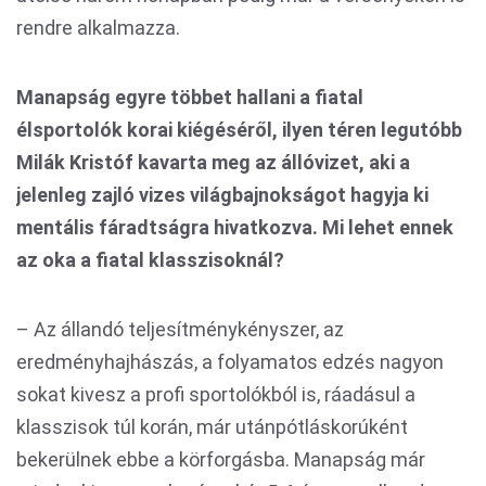
rendre alkalmazza.
Manapság egyre többet hallani a fiatal
élsportolók korai kiégéséről, ilyen téren legutóbb
Milák Kristóf kavarta meg az állóvizet, aki a
jelenleg zajló vizes világbajnokságot hagyja ki
mentális fáradtságra hivatkozva. Mi lehet ennek
az oka a fiatal klasszisoknál?
– Az állandó teljesítménykényszer, az
eredményhajhászás, a folyamatos edzés nagyon
sokat kivesz a profi sportolókból is, ráadásul a
klasszisok túl korán, már utánpótláskorúként
bekerülnek ebbe a körforgásba. Manapság már