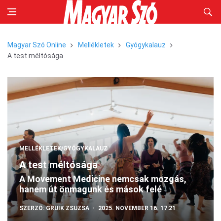
Magyar Szó Online
Mellékletek
Gyógykalauz
A test méltósága
MELLÉKLETEK/GYÓGYKALAUZ
A test méltósága
A Movement Medicine nemcsak mozgás,
hanem út önmagunk és mások felé
SZERZŐ:
GRUIK ZSUZSA
2025. NOVEMBER 16. 17:21