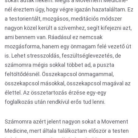
sokat adtak nekem. Mégis a Movement Medicine-
nél éreztem úgy, hogy végre igazán hazataláltam. Ez
a testorientált, mozgásos, meditációs módszer
nagyon közel került a szívemhez, segít kifejezni azt,
ami bennem van. Ráadásul ez nemcsak
mozgásforma, hanem egy önmagam felé vezető út
is. Lehet stresszoldás, feszültséglevezetés, de
számomra mégis sokkal többet ad, a puszta
feltöltődésnél. Összekapcsol önmagammal,
összekapcsol másokkal, összekapcsol magával az
élettel. Az összetartozás érzése egy-egy
foglalkozás után rendkívül erős tud lenni.
Számomra azért jelent nagyon sokat a Movement
Medicine, mert általa találkoztam először a testen