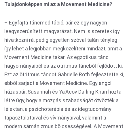
Tulajdonképpen mi az a Movement Medicine?
– Egyfajta táncmeditáció, bár ez egy nagyon
leegyszerűsített magyarázat. Nem is szeretek így
hivatkozni rá, pedig egyetlen szóval talán tényleg
így lehet a legjobban megközelíteni mindazt, amit a
Movement Medicine takar. Az egzotikus tánc
hagyományaiból és az ötritmus táncból fejlődött ki.
Ezt az ötritmus táncot Gabrielle Roth fejlesztette ki,
ebből sarjadt a Movement Medicine. Egy angol
házaspár, Susannah és Ya'Acov Darling Khan hozta
létre úgy, hogy a mozgás szabadságát ötvözték a
lélektan, a pszichoterápia és az idegtudomány
tapasztalataival és vívmányaival, valamint a
modern sámánizmus bölcsességével. A Movement