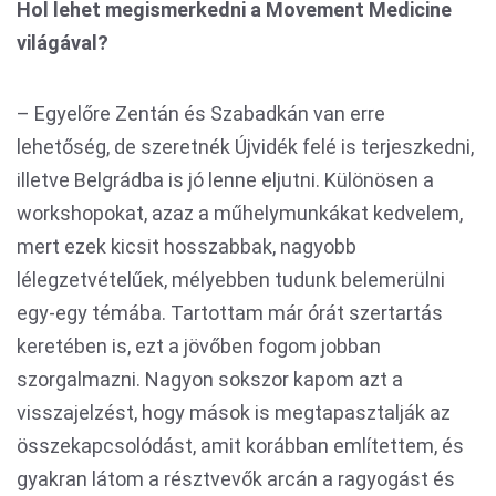
Hol lehet megismerkedni a Movement Medicine
világával?
– Egyelőre Zentán és Szabadkán van erre
lehetőség, de szeretnék Újvidék felé is terjeszkedni,
illetve Belgrádba is jó lenne eljutni. Különösen a
workshopokat, azaz a műhelymunkákat kedvelem,
mert ezek kicsit hosszabbak, nagyobb
lélegzetvételűek, mélyebben tudunk belemerülni
egy-egy témába. Tartottam már órát szertartás
keretében is, ezt a jövőben fogom jobban
szorgalmazni. Nagyon sokszor kapom azt a
visszajelzést, hogy mások is megtapasztalják az
összekapcsolódást, amit korábban említettem, és
gyakran látom a résztvevők arcán a ragyogást és