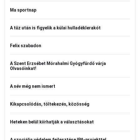
Ma sportnap
A tűz után is figyelik a kúlai hulladéklerakót
Felix szabadon
A Szent Erzsébet Mórahalmi Gyógyfürdő várja
Olvasóinkat!
A név még nem ismert
Kikapcsolódás, töltekezés, közösség
Heteken belül kiírhatják a választásokat
A szociális védelem fejlesztése IPA-projekttel