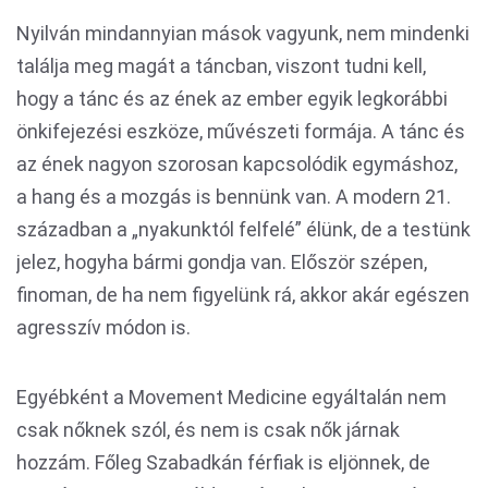
Nyilván mindannyian mások vagyunk, nem mindenki
találja meg magát a táncban, viszont tudni kell,
hogy a tánc és az ének az ember egyik legkorábbi
önkifejezési eszköze, művészeti formája. A tánc és
az ének nagyon szorosan kapcsolódik egymáshoz,
a hang és a mozgás is bennünk van. A modern 21.
században a „nyakunktól felfelé” élünk, de a testünk
jelez, hogyha bármi gondja van. Először szépen,
finoman, de ha nem figyelünk rá, akkor akár egészen
agresszív módon is.
Egyébként a Movement Medicine egyáltalán nem
csak nőknek szól, és nem is csak nők járnak
hozzám. Főleg Szabadkán férfiak is eljönnek, de