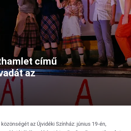
thamlet című
évadát az
 közönségét az Újvidéki Színház: június 19-én,