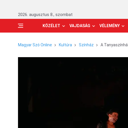
2026. augusztus 8., szombat
KÖZÉLET
VAJDASÁG
VÉLEMÉNY
Magyar Szó Online
Kultúra
Színház
A Tanyaszínház