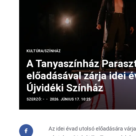
KULTÚRA/SZÍNHÁZ
A Tanyaszínház Parasz
előadásával zárja idei 
Újvidéki Színház
SZERZŐ:
-
2026. JÚNIUS 17. 10:25
Az idei évad utolsó előadására várja