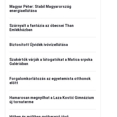
Magyar Péter: Stabil Magyarország
energiaellátása
Szárnyalt a fantázia az óbecsei Than
Emlékházban
Biztosított Újvidék ivóvízellátása
Szakértők várják a látogatókat a Matica srpska
Galériában
Forgalomkorlátozás az egyetemista otthonok
előtt
Hamarosan megnyílhat a Laza Kostić Gimnázium
új tornaterme
Hitben és múltban gyökerező jövő