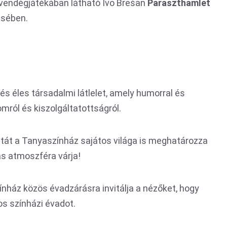
 vendégjátékában látható Ivo Brešan
Paraszthamlet
ésében.
s éles társadalmi látlelet, amely humorral és
omról és kiszolgáltatottságról.
tát a Tanyaszínház sajátos világa is meghatározza
as atmoszféra várja!
ínház közös évadzárásra invitálja a nézőket, hogy
s színházi évadot.