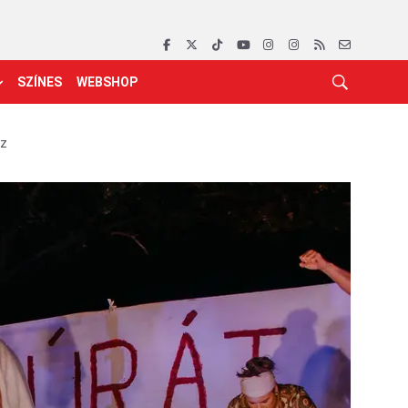
SZÍNES
WEBSHOP
áz