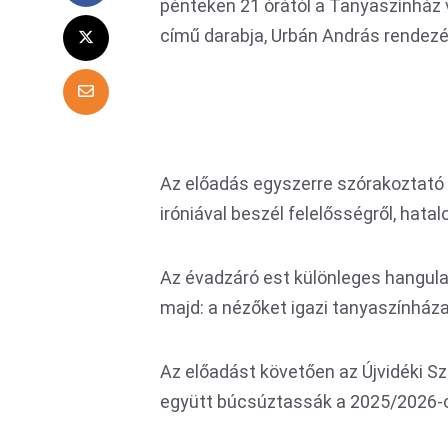
pénteken 21 órától a Tanyaszínház
című darabja, Urbán András rendez
Az előadás egyszerre szórakoztató é
iróniával beszél felelősségről, hatal
Az évadzáró est különleges hangula
majd: a nézőket igazi tanyaszínház
Az előadást követően az Újvidéki Sz
együtt búcsúztassák a 2025/2026-o