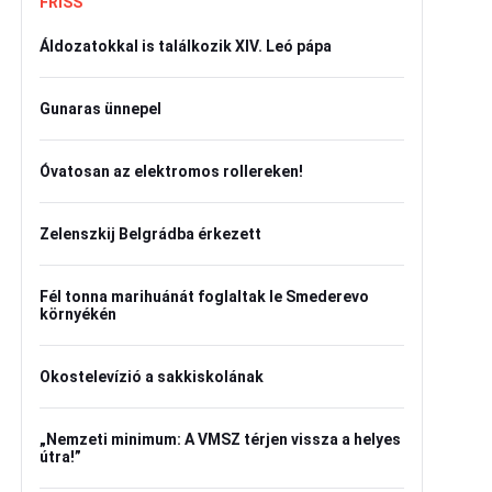
FRISS
Áldozatokkal is találkozik XIV. Leó pápa
Gunaras ünnepel
Óvatosan az elektromos rollereken!
Zelenszkij Belgrádba érkezett
Fél tonna marihuánát foglaltak le Smederevo
környékén
Okostelevízió a sakkiskolának
„Nemzeti minimum: A VMSZ térjen vissza a helyes
útra!”