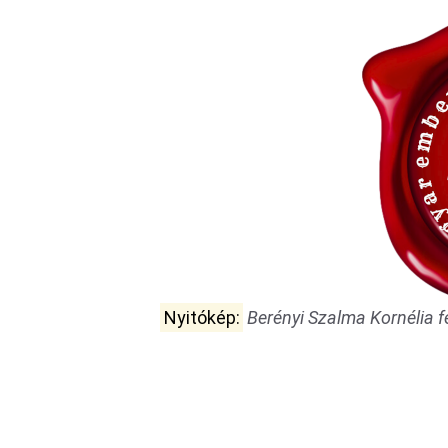
Nyitókép:
Berényi Szalma Kornélia f