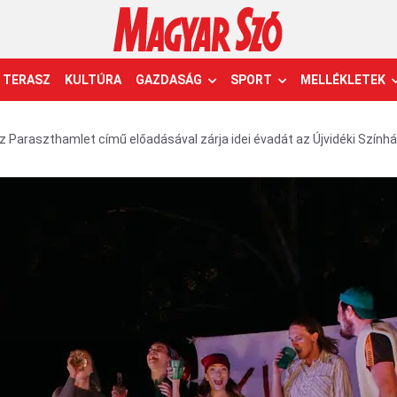
TERASZ
KULTÚRA
GAZDASÁG
SPORT
MELLÉKLETEK
 Paraszthamlet című előadásával zárja idei évadát az Újvidéki Szính