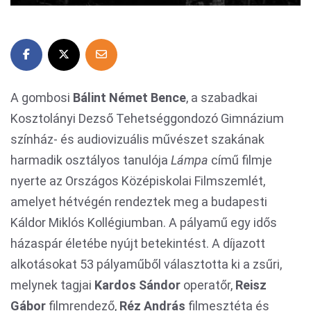
A gombosi
Bálint Német Bence
, a szabadkai
Kosztolányi Dezső Tehetséggondozó Gimnázium
színház- és audiovizuális művészet szakának
harmadik osztályos tanulója
Lámpa
című filmje
nyerte az Országos Középiskolai Filmszemlét,
amelyet hétvégén rendeztek meg a budapesti
Káldor Miklós Kollégiumban. A pályamű egy idős
házaspár életébe nyújt betekintést. A díjazott
alkotásokat 53 pályaműből választotta ki a zsűri,
melynek tagjai
Kardos Sándor
operatőr,
Reisz
Gábor
filmrendező,
Réz András
filmesztéta és