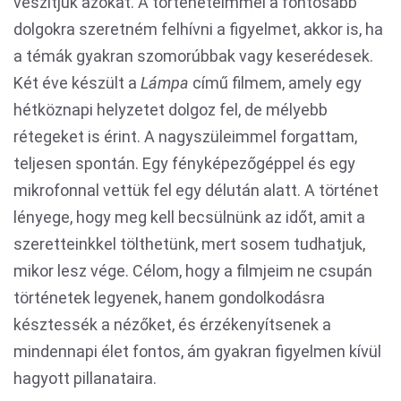
veszítjük azokat. A történeteimmel a fontosabb
dolgokra szeretném felhívni a figyelmet, akkor is, ha
a témák gyakran szomorúbbak vagy keserédesek.
Két éve készült a
Lámpa
című filmem, amely egy
hétköznapi helyzetet dolgoz fel, de mélyebb
rétegeket is érint. A nagyszüleimmel forgattam,
teljesen spontán. Egy fényképezőgéppel és egy
mikrofonnal vettük fel egy délután alatt. A történet
lényege, hogy meg kell becsülnünk az időt, amit a
szeretteinkkel tölthetünk, mert sosem tudhatjuk,
mikor lesz vége. Célom, hogy a filmjeim ne csupán
történetek legyenek, hanem gondolkodásra
késztessék a nézőket, és érzékenyítsenek a
mindennapi élet fontos, ám gyakran figyelmen kívül
hagyott pillanataira.