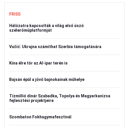
FRISS
Hálózatra kapcsolták a világ első úszó
szélerőműplatformját
Vučić: Ukrajna számíthat Szerbia támogatására
Kína élre tör az AI-ipar terén is
Bajsán épül a jövő bajnokainak műhelye
Tízmillió dinár Szabadka, Topolya és Magyarkanizsa
fejlesztési projektjeire
Szombaton Fokhagymafesztivál