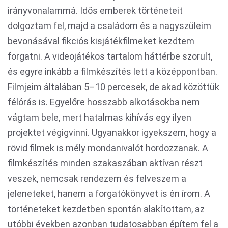
irányvonalammá. Idős emberek történeteit
dolgoztam fel, majd a családom és a nagyszüleim
bevonásával fikciós kisjátékfilmeket kezdtem
forgatni. A videojátékos tartalom háttérbe szorult,
és egyre inkább a filmkészítés lett a középpontban.
Filmjeim általában 5–10 percesek, de akad közöttük
félórás is. Egyelőre hosszabb alkotásokba nem
vágtam bele, mert hatalmas kihívás egy ilyen
projektet végigvinni. Ugyanakkor igyekszem, hogy a
rövid filmek is mély mondanivalót hordozzanak. A
filmkészítés minden szakaszában aktívan részt
veszek, nemcsak rendezem és felveszem a
jeleneteket, hanem a forgatókönyvet is én írom. A
történeteket kezdetben spontán alakítottam, az
utóbbi években azonban tudatosabban építem fel a