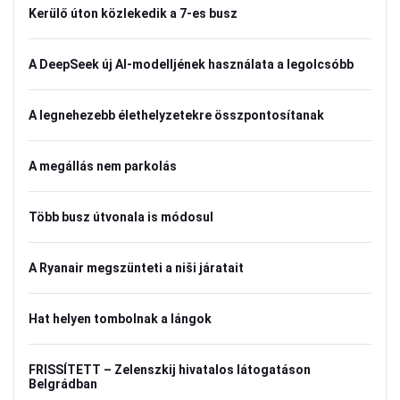
Kerülő úton közlekedik a 7-es busz
A DeepSeek új AI-modelljének használata a legolcsóbb
A legnehezebb élethelyzetekre összpontosítanak
A megállás nem parkolás
Több busz útvonala is módosul
A Ryanair megszünteti a niši járatait
Hat helyen tombolnak a lángok
FRISSÍTETT – Zelenszkij hivatalos látogatáson
Belgrádban