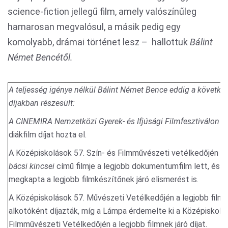
science-fiction jellegű film, amely valószínűleg
hamarosan megvalósul, a másik pedig egy
komolyabb, drámai történet lesz – hallottuk
Bálint
Német Bencétől.
A teljesség igénye nélkül Bálint Német Bence eddig a követke
díjakban részesült:
A CINEMIRA Nemzetközi Gyerek- és Ifjúsági Filmfesztiválon
a 
diákfilm díjat hozta el.
A Középiskolások 57. Szín- és Filmművészeti vetélkedőjén a
bácsi kincsei
című filmje a legjobb dokumentumfilm lett, és 
megkapta a legjobb filmkészítőnek járó elismerést is.
A Középiskolások 57. Művészeti Vetélkedőjén a legjobb film
alkotóként díjazták, míg a Lámpa érdemelte ki a Középiskolá
Filmművészeti Vetélkedőjén a legjobb filmnek járó díjat.