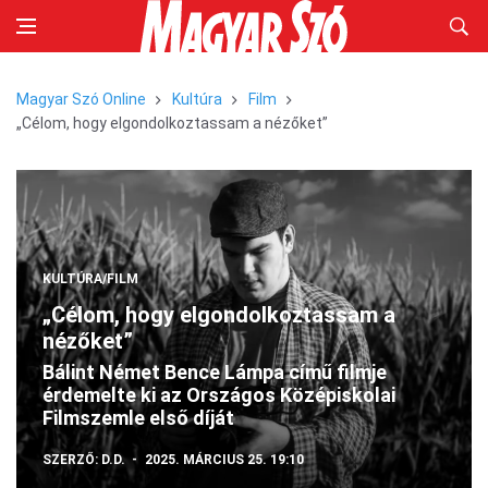
Magyar Szó Online
Kultúra
Film
„Célom, hogy elgondolkoztassam a nézőket”
KULTÚRA/FILM
„Célom, hogy elgondolkoztassam a
nézőket”
Bálint Német Bence Lámpa című filmje
érdemelte ki az Országos Középiskolai
Filmszemle első díját
SZERZŐ:
D.D.
2025. MÁRCIUS 25. 19:10