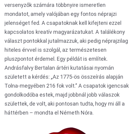
versenyzők számára többnyire ismeretlen
mondatot, amely valójában egy fontos néprajzi
jelenséget fed. A csapatoknak kell kifejteni ezzel
kapcsolatos kreatív magyarázatukat. A találékony
választ pontokkal jutalmazzuk, aki pedig néprajzilag
hiteles érvvel is szolgál, az természetesen
pluszpontot érdemel. Egy példát is említek.
Andrásfalvy Bertalan ártéri kutatásai nyomán
született a kérdés: „Az 1775-ös összeírás alapján
Tolna-megyében 216 fok volt.” A csapatok igencsak
gondolkodóba estek, majd jobbnál jobb válaszok
születtek, de volt, aki pontosan tudta, hogy mi áll a
háttérben – mondta el Németh Nóra.