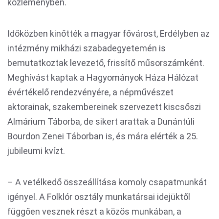
közleményben.
Időközben kinőtték a magyar fővárost, Erdélyben az
intézmény mikházi szabadegyetemén is
bemutatkoztak levezető, frissítő műsorszámként.
Meghívást kaptak a Hagyományok Háza Hálózat
évértékelő rendezvényére, a népművészet
aktorainak, szakembereinek szervezett kiscsőszi
Almárium Táborba, de sikert arattak a Dunántúli
Bourdon Zenei Táborban is, és mára elérték a 25.
jubileumi kvízt.
– A vetélkedő összeállítása komoly csapatmunkát
igényel. A Folklór osztály munkatársai idejüktől
függően vesznek részt a közös munkában, a