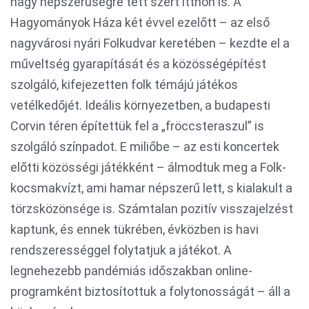
nagy népszerűségre tett szert itthon is. A
Hagyományok Háza két évvel ezelőtt – az első
nagyvárosi nyári Folkudvar keretében – kezdte el a
műveltség gyarapítását és a közösségépítést
szolgáló, kifejezetten folk témájú játékos
vetélkedőjét. Ideális környezetben, a budapesti
Corvin téren építettük fel a „fröccsteraszul” is
szolgáló színpadot. E miliőbe – az esti koncertek
előtti közösségi játékként – álmodtuk meg a Folk-
kocsmakvízt, ami hamar népszerű lett, s kialakult a
törzsközönsége is. Számtalan pozitív visszajelzést
kaptunk, és ennek tükrében, évközben is havi
rendszerességgel folytatjuk a játékot. A
legnehezebb pandémiás időszakban online-
programként biztosítottuk a folytonosságát – áll a