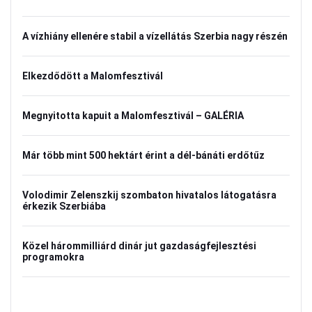
A vízhiány ellenére stabil a vízellátás Szerbia nagy részén
Elkezdődött a Malomfesztivál
Megnyitotta kapuit a Malomfesztivál – GALÉRIA
Már több mint 500 hektárt érint a dél-bánáti erdőtűz
Volodimir Zelenszkij szombaton hivatalos látogatásra
érkezik Szerbiába
Közel hárommilliárd dinár jut gazdaságfejlesztési
programokra