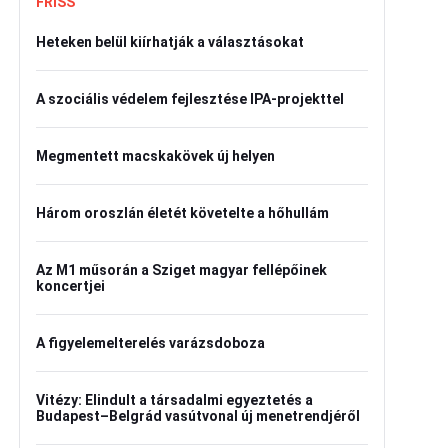
FRISS
Heteken belül kiírhatják a választásokat
A szociális védelem fejlesztése IPA-projekttel
Megmentett macskakövek új helyen
Három oroszlán életét követelte a hőhullám
Az M1 műsorán a Sziget magyar fellépőinek
koncertjei
A figyelemelterelés varázsdoboza
Vitézy: Elindult a társadalmi egyeztetés a
Budapest–Belgrád vasútvonal új menetrendjéről