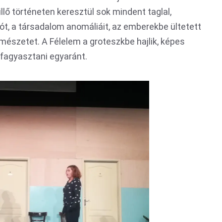
illő történeten keresztül sok mindent taglal,
t, a társadalom anomáliáit, az emberekbe ültetett
mészetet. A Félelem a groteszkbe hajlik, képes
 fagyasztani egyaránt.