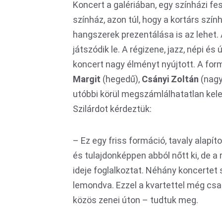
Koncert a galériában, egy színházi fes
színház, azon túl, hogy a kortárs szí
hangszerek prezentálása is az lehet. A
játszódik le. A régizene, jazz, népi és
koncert nagy élményt nyújtott. A for
Margit
(hegedű),
Csányi Zoltán
(nag
utóbbi körül megszámlálhatatlan kelet
Szilárdot kérdeztük:
– Ez egy friss formáció, tavaly ala
és tulajdonképpen abból nőtt ki, de a
ideje foglalkoztat. Néhány koncertet s
lemondva. Ezzel a kvartettel még csak
közös zenei úton – tudtuk meg.