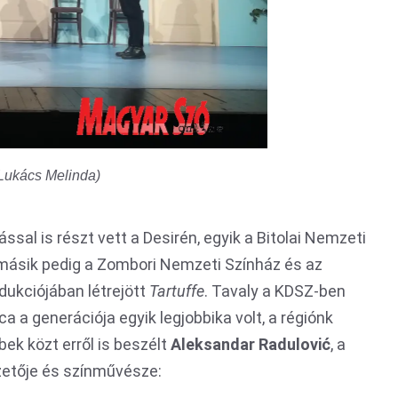
 Lukács Melinda)
ással is részt vett a Desirén, egyik a Bitolai Nemzeti
 másik pedig a Zombori Nemzeti Színház és az
dukciójában létrejött
Tartuffe
. Tavaly a KDSZ-ben
ca a generációja egyik legjobbika volt, a régiónk
ek közt erről is beszélt
Aleksandar Radulović
, a
zetője és színművésze: