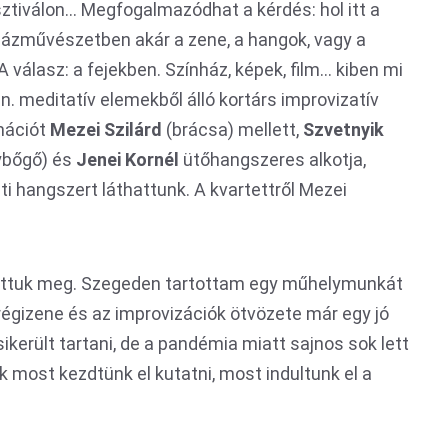
ztiválon... Megfogalmazódhat a kérdés: hol itt a
nházművészetben akár a zene, a hangok, vagy a
 válasz: a fejekben. Színház, képek, film... kiben mi
 ún. meditatív elemekből álló kortárs improvizatív
mációt
Mezei Szilárd
(brácsa) mellett,
Szvetnyik
ybőgő) és
Jenei Kornél
ütőhangszeres alkotja,
i hangszert láthattunk. A kvartettről Mezei
pítottuk meg. Szegeden tartottam egy műhelymunkát
 régizene és az improvizációk ötvözete már egy jó
ikerült tartani, de a pandémia miatt sajnos sok lett
 most kezdtünk el kutatni, most indultunk el a