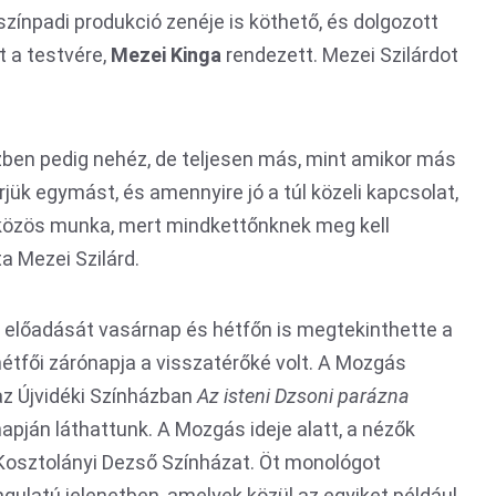
ínpadi produkció zenéje is köthető, és dolgozott
t a testvére,
Mezei Kinga
rendezett. Mezei Szilárdot
ben pedig nehéz, de teljesen más, mint amikor más
jük egymást, és amennyire jó a túl közeli kapcsolat,
közös munka, mert mindkettőnknek meg kell
a Mezei Szilárd.
előadását vasárnap és hétfőn is megtekinthette a
hétfői zárónapja a visszatérőké volt. A Mozgás
 az Újvidéki Színházban
Az isteni Dzsoni parázna
napján láthattunk. A Mozgás ideje alatt, a nézők
Kosztolányi Dezső Színházat. Öt monológot
angulatú jelenetben, amelyek közül az egyiket például