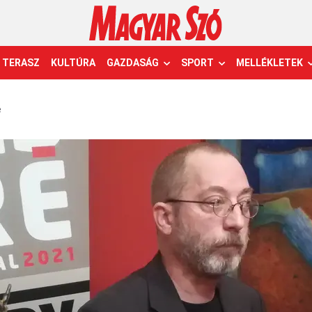
TERASZ
KULTÚRA
GAZDASÁG
SPORT
MELLÉKLETEK
é