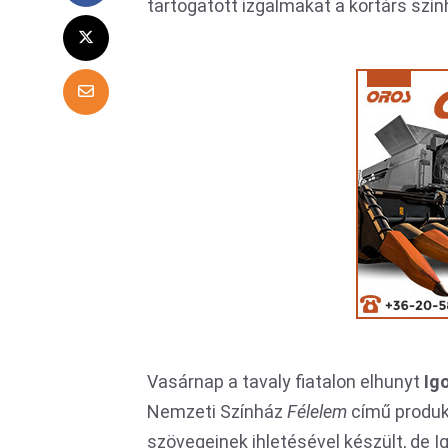
tartogatott izgalmakat a kortárs szí
Vasárnap a tavaly fiatalon elhunyt
Ig
Nemzeti Színház
Félelem
című produk
szövegeinek ihletésével készült, de I