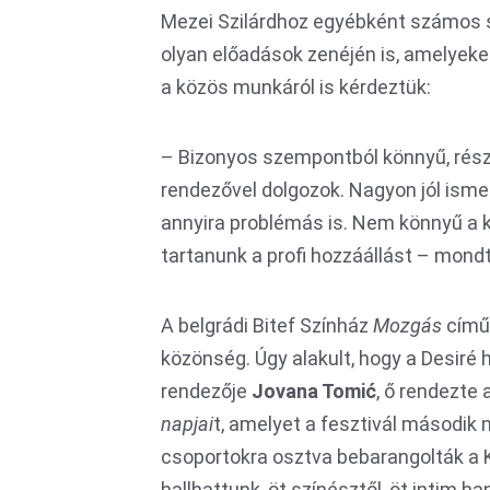
Mezei Szilárdhoz egyébként számos sz
olyan előadások zenéjén is, amelyeke
a közös munkáról is kérdeztük:
– Bizonyos szempontból könnyű, rész
rendezővel dolgozok. Nagyon jól ismer
annyira problémás is. Nem könnyű a 
tartanunk a profi hozzáállást – mondt
A belgrádi Bitef Színház
Mozgás
című 
közönség. Úgy alakult, hogy a Desiré 
rendezője
Jovana Tomi
ć
, ő rendezte
napjai
t, amelyet a fesztivál második 
csoportokra osztva bebarangolták a 
hallhattunk, öt színésztől, öt intim h