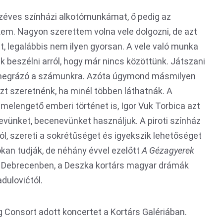
széves színházi alkotómunkámat, ő pedig az
em. Nagyon szerettem volna vele dolgozni, de azt
t, legalábbis nem ilyen gyorsan. A vele való munka
ek beszélni arról, hogy már nincs közöttünk. Játszani
 megrázó a számunkra. Azóta úgymond másmilyen
t szeretnénk, ha minél többen láthatnák. A
 melengető emberi történet is, Igor Vuk Torbica azt
evünket, becenevünket használjuk. A piroti színház
l, szereti a sokrétűséget és igyekszik lehetőséget
okan tudják, de néhány évvel ezelőtt
A Gézagyerek
t Debrecenben, a Deszka kortárs magyar drámák
dulovićtól.
g Consort adott koncertet a Kortárs Galériában.