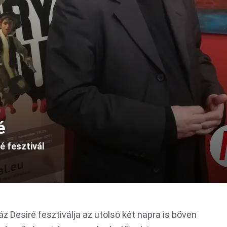
é
é fesztivál
 Desiré fesztiválja az utolsó két napra is bőven