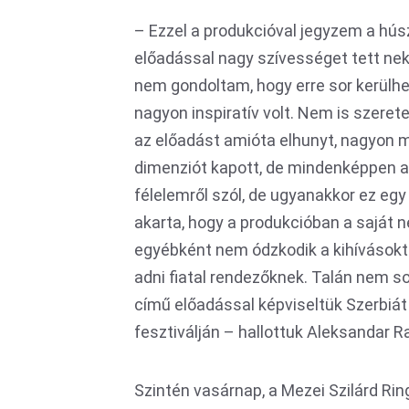
– Ezzel a produkcióval jegyzem a hú
előadással nagy szívességet tett nek
nem gondoltam, hogy erre sor kerülhe
nagyon inspiratív volt. Nem is szeret
az előadást amióta elhunyt, nagyon
dimenziót kapott, de mindenképpen az
félelemről szól, de ugyanakkor ez egy
akarta, hogy a produkcióban a saját n
egyébként nem ódzkodik a kihívásoktó
adni fiatal rendezőknek. Talán nem s
című előadással képviseltük Szerbiá
fesztiválján – hallottuk Aleksandar Ra
Szintén vasárnap, a Mezei Szilárd Rin