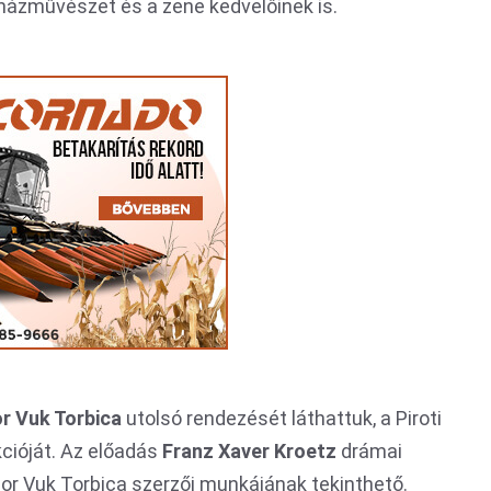
nházművészet és a zene kedvelőinek is.
or Vuk Torbica
utolsó rendezését láthattuk, a Piroti
cióját. Az előadás
Franz Xaver Kroetz
drámai
gor Vuk Torbica szerzői munkájának tekinthető.