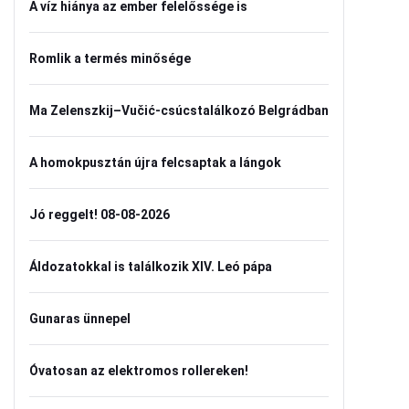
A víz hiánya az ember felelőssége is
Romlik a termés minősége
Ma Zelenszkij–Vučić-csúcstalálkozó Belgrádban
A homokpusztán újra felcsaptak a lángok
Jó reggelt! 08-08-2026
Áldozatokkal is találkozik XIV. Leó pápa
Gunaras ünnepel
Óvatosan az elektromos rollereken!