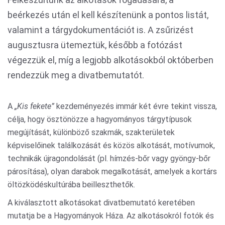
beérkezés után el kell készítenünk a pontos listát,
valamint a tárgydokumentációt is. A zsűrizést
augusztusra ütemeztük, később a fotózást
végezzük el, míg a legjobb alkotásokból októberben
rendezzük meg a divatbemutatót.
A
„Kis fekete”
kezdeményezés immár két évre tekint vissza,
célja, hogy ösztönözze a hagyományos tárgytípusok
megújítását, különböző szakmák, szakterületek
képviselőinek találkozását és közös alkotását, motívumok,
technikák újragondolását (pl. hímzés-bőr vagy gyöngy-bőr
párosítása), olyan darabok megalkotását, amelyek a kortárs
öltözködéskultúrába beilleszthetők.
A kiválasztott alkotásokat divatbemutató keretében
mutatja be a Hagyományok Háza. Az alkotásokról fotók és