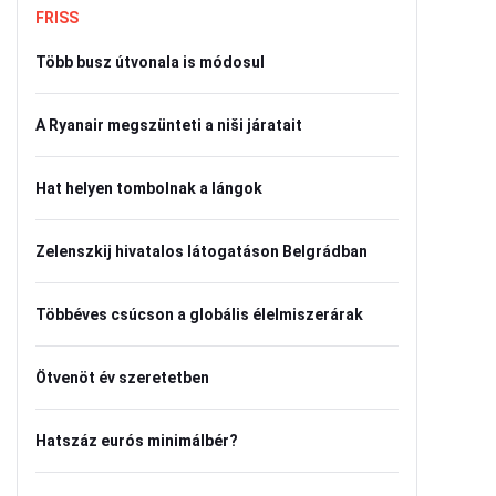
FRISS
Több busz útvonala is módosul
A Ryanair megszünteti a niši járatait
Hat helyen tombolnak a lángok
Zelenszkij hivatalos látogatáson Belgrádban
Többéves csúcson a globális élelmiszerárak
Ötvenöt év szeretetben
Hatszáz eurós minimálbér?