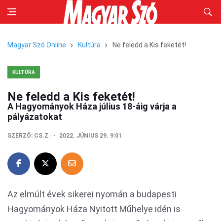
Magyar Szó Online
Kultúra
Ne feledd a Kis feketét!
KULTÚRA
Ne feledd a Kis feketét!
A Hagyományok Háza július 18-áig várja a
pályázatokat
SZERZŐ:
CS.Z.
2022. JÚNIUS 29. 9:01
Az elmúlt évek sikerei nyomán a budapesti
Hagyományok Háza Nyitott Műhelye idén is