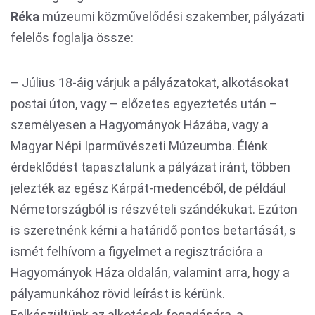
Réka
múzeumi közművelődési szakember, pályázati
felelős foglalja össze:
– Július 18-áig várjuk a pályázatokat, alkotásokat
postai úton, vagy – előzetes egyeztetés után –
személyesen a Hagyományok Házába, vagy a
Magyar Népi Iparművészeti Múzeumba. Élénk
érdeklődést tapasztalunk a pályázat iránt, többen
jelezték az egész Kárpát-medencéből, de például
Németországból is részvételi szándékukat. Ezúton
is szeretnénk kérni a határidő pontos betartását, s
ismét felhívom a figyelmet a regisztrációra a
Hagyományok Háza oldalán, valamint arra, hogy a
pályamunkához rövid leírást is kérünk.
Felkészültünk az alkotások fogadására, a