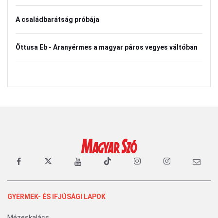
A családbarátság próbája
Öttusa Eb - Aranyérmes a magyar páros vegyes váltóban
GYERMEK- ÉS IFJÚSÁGI LAPOK
Mézeskalács