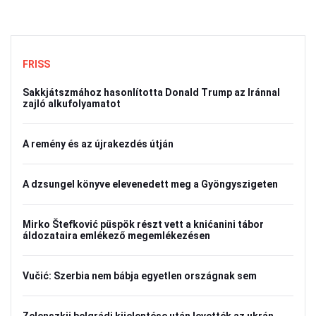
FRISS
Sakkjátszmához hasonlította Donald Trump az Iránnal
zajló alkufolyamatot
A remény és az újrakezdés útján
A dzsungel könyve elevenedett meg a Gyöngyszigeten
Mirko Štefković püspök részt vett a knićanini tábor
áldozataira emlékező megemlékezésen
Vučić: Szerbia nem bábja egyetlen országnak sem