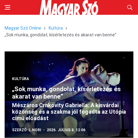
Magyar Szó Online
Kultúra
„Sok munka, gondolat, kísérletezés és akarat van benne”
KULTÚRA
„Sok munka, gondolat, kísérletezés és
akarat van benne”
Mészáros Crnkovity Gabriella: A kisvárdai
közönség és a szakma jól fogadta az Utópia
című előadást
SZERZŐ:
L.NORI
2026. JÚLIUS 8. 12:06