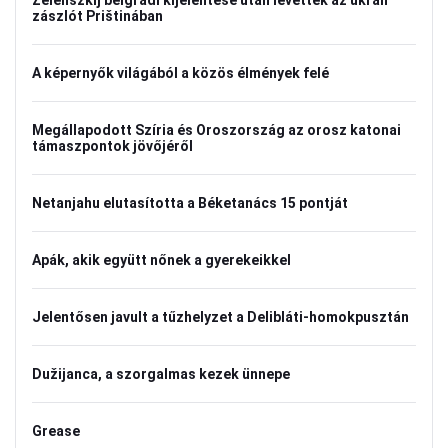
Zelenszkij belgrádi kijelentése után levették az ukrán
zászlót Prištinában
A képernyők világából a közös élmények felé
Megállapodott Szíria és Oroszország az orosz katonai
támaszpontok jövőjéről
Netanjahu elutasította a Béketanács 15 pontját
Apák, akik együtt nőnek a gyerekeikkel
Jelentősen javult a tűzhelyzet a Delibláti-homokpusztán
Dužijanca, a szorgalmas kezek ünnepe
Grease