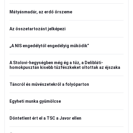
Mátyásmadár, az erdő őrszeme
Az összetartozást jelképezi
„A NIS engedélytől engedélyig működik”
A Stolovi-hegységben még ég a tűz, a Delibláti-
homokpusztán kisebb tűzfészkeket oltottak az éjszaka
Táncról és művészetekről a folyóparton
Egyheti munka gyümölcse
Döntetlent ért el a TSC a Javor ellen