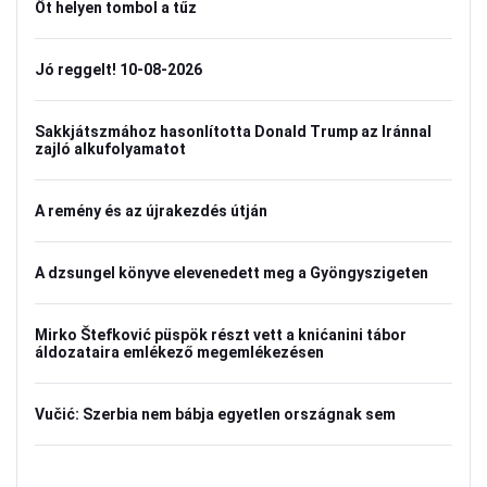
Öt helyen tombol a tűz
Jó reggelt! 10-08-2026
Sakkjátszmához hasonlította Donald Trump az Iránnal
zajló alkufolyamatot
A remény és az újrakezdés útján
A dzsungel könyve elevenedett meg a Gyöngyszigeten
Mirko Štefković püspök részt vett a knićanini tábor
áldozataira emlékező megemlékezésen
Vučić: Szerbia nem bábja egyetlen országnak sem