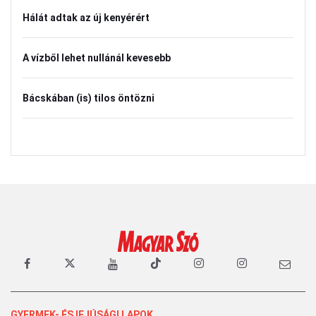
Hálát adtak az új kenyérért
A vízből lehet nullánál kevesebb
Bácskában (is) tilos öntözni
GYERMEK- ÉS IFJÚSÁGI LAPOK