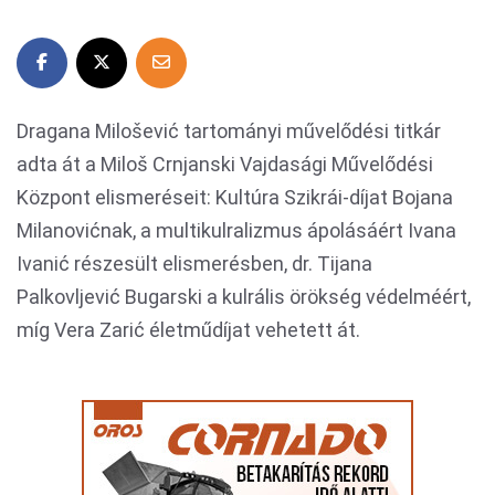
Dragana Milošević tartományi művelődési titkár
adta át a Miloš Crnjanski Vajdasági Művelődési
Központ elismeréseit: Kultúra Szikrái-díjat Bojana
Milanovićnak, a multikulralizmus ápolásáért Ivana
Ivanić részesült elismerésben, dr. Tijana
Palkovljević Bugarski a kulrális örökség védelméért,
míg Vera Zarić életműdíjat vehetett át.