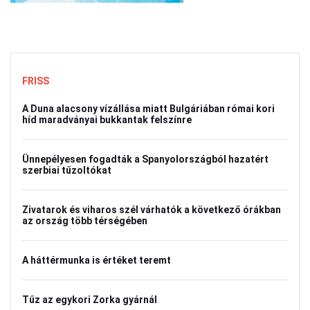
FRISS
A Duna alacsony vízállása miatt Bulgáriában római kori
híd maradványai bukkantak felszínre
Ünnepélyesen fogadták a Spanyolországból hazatért
szerbiai tűzoltókat
Zivatarok és viharos szél várhatók a következő órákban
az ország több térségében
A háttérmunka is értéket teremt
Tűz az egykori Zorka gyárnál