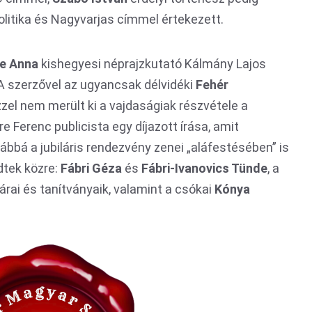
litika és Nagyvarjas címmel értekezett.
ke Anna
kishegyesi néprajzkutató Kálmány Lajos
A szerzővel az ugyancsak délvidéki
Fehér
zel nem merült ki a vajdaságiak részvétele a
e Ferenc publicista egy díjazott írása, amit
ábbá a jubiláris rendezvény zenei „aláfestésében” is
tek közre:
Fábri Géza
és
Fábri-Ivanovics Tünde
, a
ai és tanítványaik, valamint a csókai
Kónya