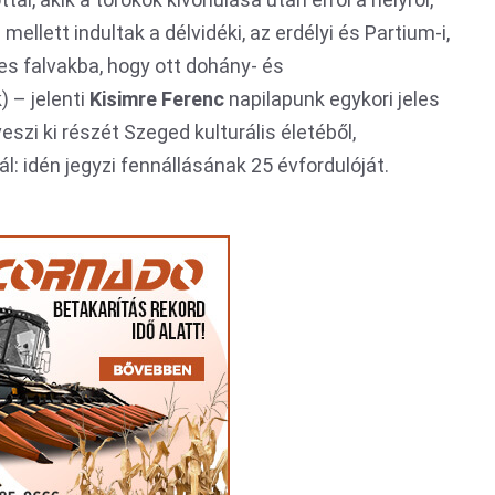
lett indultak a délvidéki, az erdélyi és Partium-i,
es falvakba, hogy ott dohány- és
 – jelenti
Kisimre Ferenc
napilapunk egykori jeles
eszi ki részét Szeged kulturális életéből,
ál: idén jegyzi fennállásának 25 évfordulóját.