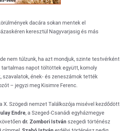
z körülmények dacára sokan mentek el
házaskéren keresztül Nagyvarjasig és más
de nem túlzunk, ha azt mondjuk, szinte testvérként
tartalmas napot töltöttek együtt, komoly
k, szavalatok, ének- és zeneszámok tették
ozót – jegyzi meg Kisimre Ferenc.
a X. Szögedi nemzet Találkozója misével kezdődött
ulay Endre
, a Szeged-Csanádi egyházmegye
 követően
dr. Zombori István
szegedi történész
9 címmel,
Szabó István
erdélyi történész pedig