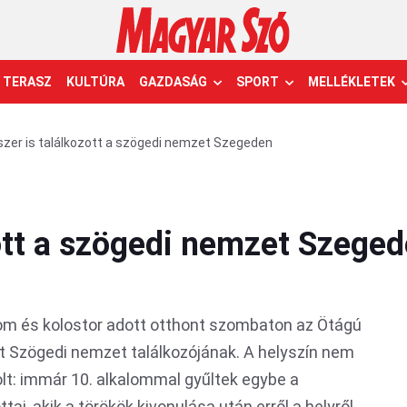
TERASZ
KULTÚRA
GAZDASÁG
SPORT
MELLÉKLETEK
zer is találkozott a szögedi nemzet Szegeden
zott a szögedi nemzet Szege
om és kolostor adott otthont szombaton az Ötágú
tt Szögedi nemzet találkozójának. A helyszín nem
olt: immár 10. alkalommal gyűltek egybe a
i, akik a törökök kivonulása után erről a helyről,