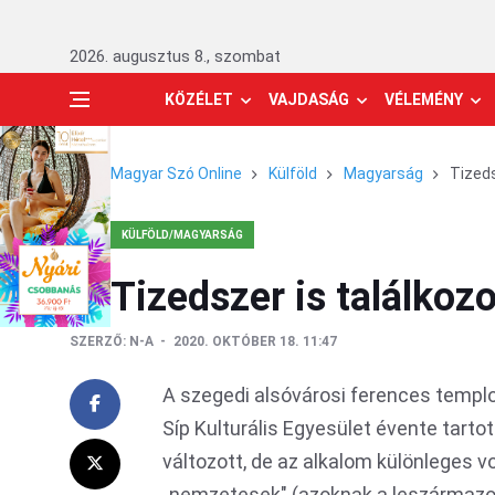
2026. augusztus 8., szombat
KÖZÉLET
VAJDASÁG
VÉLEMÉNY
Magyar Szó Online
Külföld
Magyarság
Tizeds
KÜLFÖLD/MAGYARSÁG
Tizedszer is találko
SZERZŐ:
N-A
2020. OKTÓBER 18. 11:47
A szegedi alsóvárosi ferences templ
Síp Kulturális Egyesület évente tarto
változott, de az alkalom különleges v
„nemzetesek" (azoknak a leszármazotta