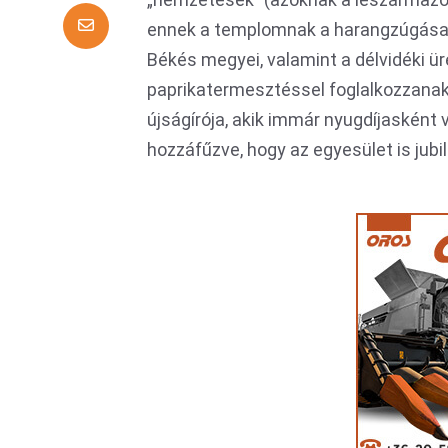
ennek a templomnak a harangzúgása mel
Békés megyei, valamint a délvidéki ür
paprikatermesztéssel foglalkozzanak)
újságírója, akik immár nyugdíjasként v
hozzáfűzve, hogy az egyesület is jubil