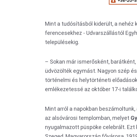
Mint a tudósításból kiderült, a nehé
ferencesekhez - Udvarszállástól Egy
településekig.
– Sokan már ismerősként, barátként, 
üdvözölték egymást. Nagyon szép és 
történelmi és helytörténeti előadáso
emlékezetessé az október 17-i találk
Mint arról a napokban beszámoltunk, 
az alsóvárosi templomban, melyet
Gy
nyugalmazott püspöke celebrált. Ezt
Szeged, Magyarország fővárosa, 191