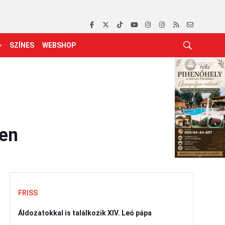
SZÍNES
WEBSHOP
den
FRISS
Áldozatokkal is találkozik XIV. Leó pápa