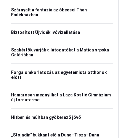
Szárnyalt a fantázia az óbecsei Than
Emlékházban
Biztosított Újvidék ivóvízellátása
Szakértők várják a látogatókat a Matica srpska
Galériában
Forgalomkorlátozás az egyetemista otthonok
előtt
Hamarosan megnyílhat a Laza Kostić Gimnázium
új tornaterme
Hitben és múltban gyökerező jövő
„Stojadin" bukkant elő a Duna–Tisza–Duna