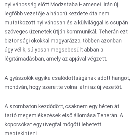
nyilvánosság előtt Modzstaba Hamenei. Irán új
legfőbb vezetője a háború kezdete óta nem
mutatkozott nyilvánosan és a külvilággal is csupán
szöveges üzenetek útján kommunikál. Teherán ezt
biztonsági okokkal magyarázza, többen azonban
úgy vélik, súlyosan megsebesült abban a
légitámadásban, amely az apjával végzett.
A gyászolók egyike csalódottságának adott hangot,
mondván, hogy szerette volna látni az új vezetőt.
A szombaton kezdődött, csaknem egy héten át
tartó megemlékezések első állomása Teherán. A
koporsókat egy üvegfal mögött lehetett
megtekinteni.