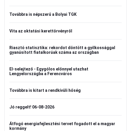
Továbbra is népszerű a Bolyai TGK
Vita az oktatási kerettörvényről
Riasztó statisztika: rekordot döntött a gyilkossággal
gyanúsított fiatalkorúak száma az országban
El-selejtező - Egygólos előnnyel utazhat
Lengyelországba a Ferencváros
Továbbra is kitart a rendkívüli hőség
Jó reggelt! 06-08-2026
Átfogó energiafejlesztési tervet fogadott el a magyar
kormány