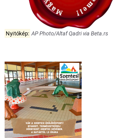
Nyitókép:
AP Photo/Altaf Qadri via Beta.rs