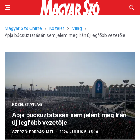
Magyar Szó Online
Közélet
Világ
Apja búcsúztatásán sem jelent meg Irán új legfőbb vezetője
KÖZÉLET/VILÁG
Apja búcsúztatásán sem jelent meg Irán
új legfőbb vezetője
SZERZŐ:
FORRÁS: MTI
2026. JÚLIUS 5. 15:10