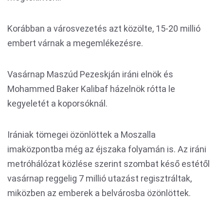
Korábban a városvezetés azt közölte, 15-20 millió
embert várnak a megemlékezésre.
Vasárnap Maszúd Pezeskján iráni elnök és
Mohammed Baker Kalibaf házelnök rótta le
kegyeletét a koporsóknál.
Irániak tömegei özönlöttek a Moszalla
imaközpontba még az éjszaka folyamán is. Az iráni
metróhálózat közlése szerint szombat késő estétől
vasárnap reggelig 7 millió utazást regisztráltak,
miközben az emberek a belvárosba özönlöttek.