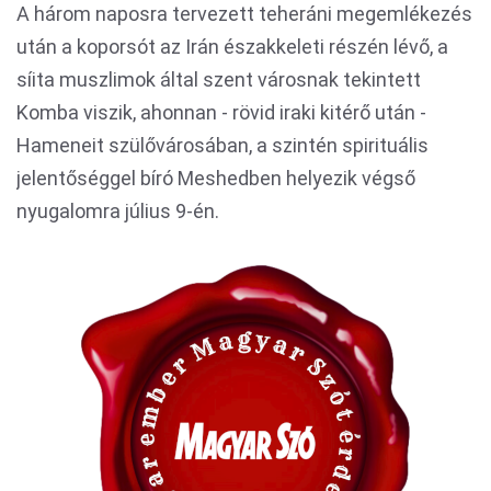
A három naposra tervezett teheráni megemlékezés
után a koporsót az Irán északkeleti részén lévő, a
síita muszlimok által szent városnak tekintett
Komba viszik, ahonnan - rövid iraki kitérő után -
Hameneit szülővárosában, a szintén spirituális
jelentőséggel bíró Meshedben helyezik végső
nyugalomra július 9-én.