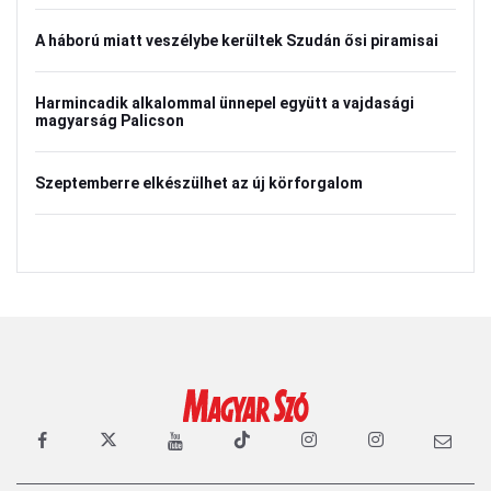
A háború miatt veszélybe kerültek Szudán ősi piramisai
Harmincadik alkalommal ünnepel együtt a vajdasági
magyarság Palicson
Szeptemberre elkészülhet az új körforgalom