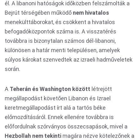
él. A libanoni hatóságok időközben felszámolták a
Bejrút térségében működő
nem hivatalos
menekülttáborokat, és csökkent a hivatalos
befogadóközpontok száma is. A visszatérés
továbbra is bizonytalan számos dél-libanoni,
különösen a határ menti településen, amelyek
súlyos károkat szenvedtek az izraeli hadműveletek
során.
A
Teherán és Washington között
létrejött
megállapodást követően Libanon és Izrael
keretmegállapodást írt alá a tartós béke
előmozdításáról. Ennek ellenére továbbra is
előfordulnak szórványos összecsapások, mivel a
Hezbollah nem tekinti
magára nézve kötelezőnek a