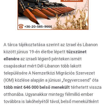
A tárca tájékoztatása szerint az Izrael és Libanon
között június 19-én életbe lépett
tűzszünet
ellenére
az izraeli légierő pénteken ismét
csapásokat mért Dél-Libanon több lakott
településére A Nemzetközi Migrációs Szervezet
(IOM) közlése alapján a júniusi „fegyvercsend“ óta
több mint 646 000 belső menekült
térhetett vissza
otthonába. Ugyanakkor mintegy félmillió ember
továbbra is lakóhelyétől távol, belső menekültként