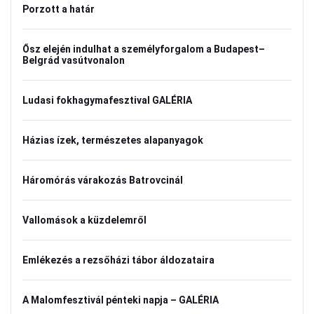
Porzott a határ
Ősz elején indulhat a személyforgalom a Budapest–
Belgrád vasútvonalon
Ludasi fokhagymafesztival GALÉRIA
Házias ízek, természetes alapanyagok
Háromórás várakozás Batrovcinál
Vallomások a küzdelemről
Emlékezés a rezsőházi tábor áldozataira
A Malomfesztivál pénteki napja – GALÉRIA