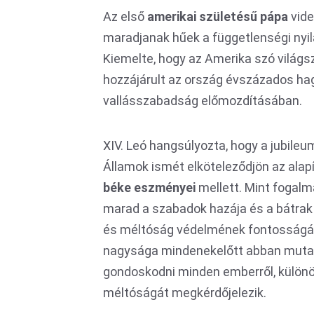
Az első
amerikai születésű pápa
vide
maradjanak hűek a függetlenségi nyi
Kiemelte, hogy az Amerika szó világs
hozzájárult az ország évszázados h
vallásszabadság előmozdításában.
XIV. Leó hangsúlyozta, hogy a jubileu
Államok ismét elköteleződjön az alapít
béke eszményei
mellett. Mint fogalm
marad a szabadok hazája és a bátrak
és méltóság védelmének fontosságát 
nagysága mindenekelőtt abban mutat
gondoskodni minden emberről, különös
méltóságát megkérdőjelezik.