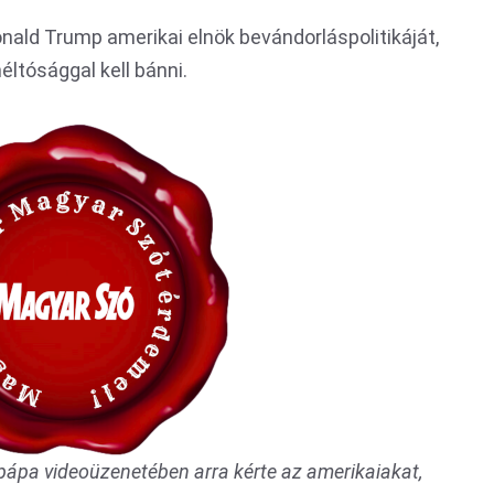
nald Trump amerikai elnök bevándorláspolitikáját,
ltósággal kell bánni.
 pápa videoüzenetében arra kérte az amerikaiakat,