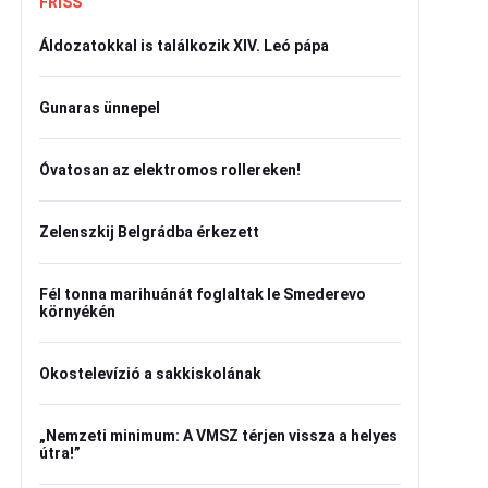
FRISS
Áldozatokkal is találkozik XIV. Leó pápa
Gunaras ünnepel
Óvatosan az elektromos rollereken!
Zelenszkij Belgrádba érkezett
Fél tonna marihuánát foglaltak le Smederevo
környékén
Okostelevízió a sakkiskolának
„Nemzeti minimum: A VMSZ térjen vissza a helyes
útra!”