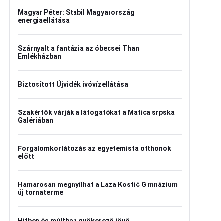
Magyar Péter: Stabil Magyarország
energiaellátása
Szárnyalt a fantázia az óbecsei Than
Emlékházban
Biztosított Újvidék ivóvízellátása
Szakértők várják a látogatókat a Matica srpska
Galériában
Forgalomkorlátozás az egyetemista otthonok
előtt
Hamarosan megnyílhat a Laza Kostić Gimnázium
új tornaterme
Hitben és múltban gyökerező jövő