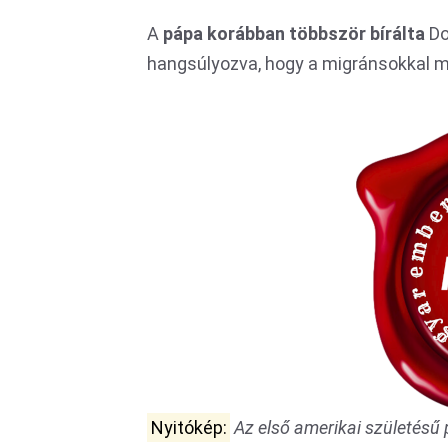
A
pápa korábban többször
bírálta
Do
hangsúlyozva, hogy a migránsokkal mé
Nyitókép:
Az első amerikai születésű