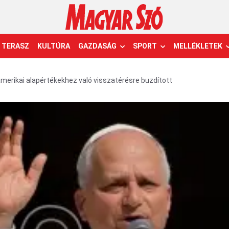
TERASZ
KULTÚRA
GAZDASÁG
SPORT
MELLÉKLETEK
 amerikai alapértékekhez való visszatérésre buzdított