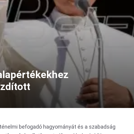
 alapértékekhez
zdított
örténelmi befogadó hagyományát és a szabadság