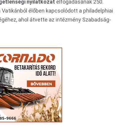
getlenségi nyilatkozat
elfogadásának 250.
 Vatikánból élőben kapcsolódott a philadelphiai
égéhez, ahol átvette az intézmény Szabadság-