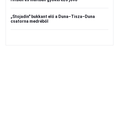
„Stojadin" bukkant elő a Duna–Tisza–Duna
csatorna medréből