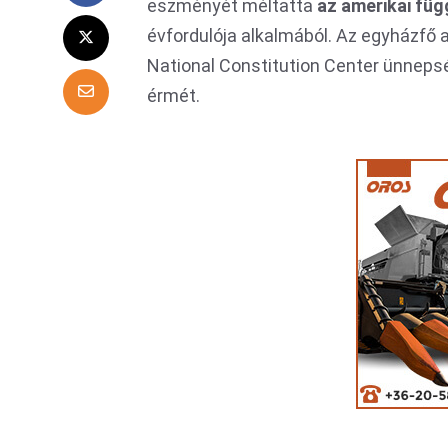
eszményét méltatta
az amerikai füg
évfordulója alkalmából. Az egyházfő a
National Constitution Center ünneps
érmét.