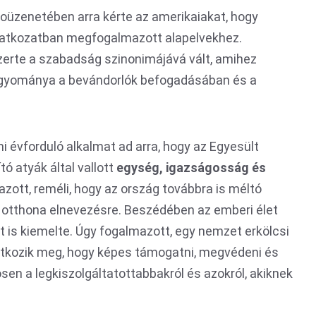
oüzenetében arra kérte az amerikaiakat, hogy
latkozatban megfogalmazott alapelvekhez.
zerte a szabadság szinonimájává vált, amihez
agyománya a bevándorlók befogadásában és a
mi évforduló alkalmat ad arra, hogy az Egyesült
ó atyák által vallott
egység, igazságosság és
azott, reméli, hogy az ország továbbra is méltó
 otthona elnevezésre. Beszédében az emberi élet
is kiemelte. Úgy fogalmazott, egy nemzet erkölcsi
kozik meg, hogy képes támogatni, megvédeni és
en a legkiszolgáltatottabbakról és azokról, akiknek