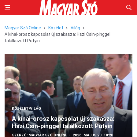
Magyar Szó Online
Közélet
Világ
A kínai-orosz kapcsolat új szakasza: Hszi Csin-pinggel
találkozott Putyin
KÖZÉLET/VILÁG
A kínai-orosz kapcsolat új szakasza:
Hszi Csin-pinggel találkozott Putyin
SZERZŐ:
MAGYAR SZÓ ONLINE
2026. MÁJUS 20. 10:20