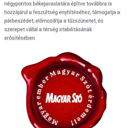
négypontos békejavaslatára építve továbbra is
hozzájárul a feszültség enyhítéséhez, támogatja a
párbeszédet, előmozdítja a tűzszünetet, és
szerepet vállal a térség stabilitásának
erősítésében.