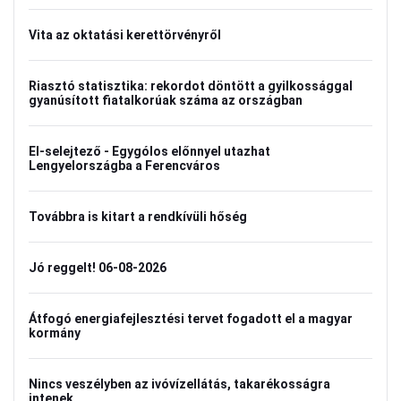
Vita az oktatási kerettörvényről
Riasztó statisztika: rekordot döntött a gyilkossággal
gyanúsított fiatalkorúak száma az országban
El-selejtező - Egygólos előnnyel utazhat
Lengyelországba a Ferencváros
Továbbra is kitart a rendkívüli hőség
Jó reggelt! 06-08-2026
Átfogó energiafejlesztési tervet fogadott el a magyar
kormány
Nincs veszélyben az ivóvízellátás, takarékosságra
intenek