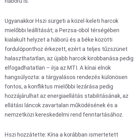
háború is.
Ugyanakkor Hszi sürgeti a közel-keleti harcok
mielőbbi leállítását; a Perzsa-öböl térségében
kialakult helyzet a háború és a béke közötti
fordulóponthoz érkezett, ezért a teljes tűzszünet
halaszthatatlan, az újabb harcok kirobbanása pedig
elfogadhatatlan – írja az MTI. A kínai elnök
hangsúlyozta: a tárgyalásos rendezés különösen
fontos, a konfliktus mielőbbi lezárása pedig
hozzájárulhat az energiaellátás stabilitásának, az
ellátási láncok zavartalan működésének és a
nemzetközi kereskedelmi rend fenntartásához.
Hszi hozzátette: Kína a korábban ismertetett