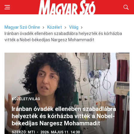
Magyar Szó Online
Közélet
Világ
Iránban óvadék ellenében szabadlábra helyezték és kórházba
vitték a Nobel-békedíjas Nargesz Mohammadit
KÖZÉLET/VILÁG
Iránban óvadék ellenében szabadlábra
helyezték és kórházba vitték a Nobel-
békedíjas Nargesz Mohammadit
SZERZŐ:
MTI
2026. MÁJUS 11. 14:30