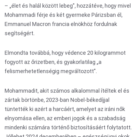
– „élet és halál között lebeg", hozzátéve, hogy mivel
Mohammadi férje és két gyermeke Párizsban él,
Emmanuel Macron francia elnökhöz fordulnak
segítségért.
Elmondta továbbá, hogy védence 20 kilogrammot
fogyott az őrizetben, és gyakorlatilag „a
felismerhetetlenségig megváltozott".
Mohammadit, akit számos alkalommal ítéltek el és
zártak börtönbe, 2023-ban Nobel-békedíjjal
tüntették ki azért a harcáért, amelyet az iráni nők
elnyomása ellen, az emberi jogok és a szabadság
mindenki számára történő biztosításáért folytatott.
Jóllehet 2024 decemberében – egészségügyi okok