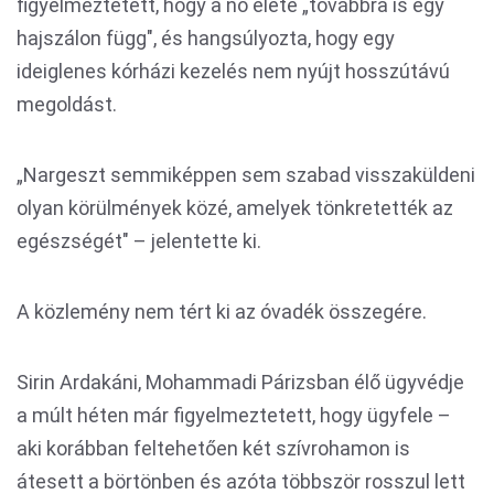
figyelmeztetett, hogy a nő élete „továbbra is egy
hajszálon függ", és hangsúlyozta, hogy egy
ideiglenes kórházi kezelés nem nyújt hosszútávú
megoldást.
„Nargeszt semmiképpen sem szabad visszaküldeni
olyan körülmények közé, amelyek tönkretették az
egészségét" – jelentette ki.
A közlemény nem tért ki az óvadék összegére.
Sirin Ardakáni, Mohammadi Párizsban élő ügyvédje
a múlt héten már figyelmeztetett, hogy ügyfele –
aki korábban feltehetően két szívrohamon is
átesett a börtönben és azóta többször rosszul lett