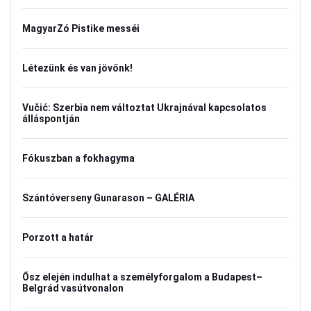
MagyarZó Pistike messéi
Létezünk és van jövőnk!
Vučić: Szerbia nem változtat Ukrajnával kapcsolatos
álláspontján
Fókuszban a fokhagyma
Szántóverseny Gunarason – GALÉRIA
Porzott a határ
Ősz elején indulhat a személyforgalom a Budapest–
Belgrád vasútvonalon