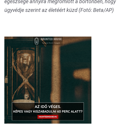
egészsége annyira megromlott a börtönben, hogy
ügyvédje szerint az életéért küzd (Fotó: Beta/AP)